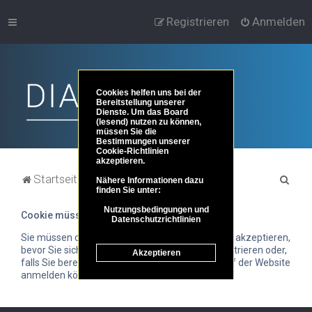
Registrieren
Anmelden
Cookies helfen uns bei der
Bereitstellung unserer
Dienste. Um das Board
(lesend) nutzen zu können,
müssen Sie die
Bestimmungen unserer
Cookie-Richtlinien
akzeptieren.
S
Startseite
Portal
Foren-Übersicht
Nähere Informationen dazu
finden Sie unter:
u
Nutzungsbedingungen und
Cookie müssen akzeptiert werden
c
Datenschutzrichtlinien
h
Sie müssen die Cookie-Richtlinie von DIA-LOGOS akzeptieren,
bevor Sie sich entweder auf dieser Website registrieren oder,
Akzeptieren
e
falls Sie bereits registriert sind, bevor Sie sich auf der Website
anmelden können.