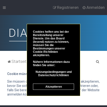
Registrieren
Anmelden
Cookies helfen uns bei der
Bereitstellung unserer
Dienste. Um das Board
(lesend) nutzen zu können,
müssen Sie die
Bestimmungen unserer
Cookie-Richtlinien
akzeptieren.
S
Startseite
Portal
Foren-Übersicht
Nähere Informationen dazu
finden Sie unter:
u
Nutzungsbedingungen und
Cookie müssen akzeptiert werden
c
Datenschutzrichtlinien
h
Sie müssen die Cookie-Richtlinie von DIA-LOGOS akzeptieren,
bevor Sie sich entweder auf dieser Website registrieren oder,
Akzeptieren
e
falls Sie bereits registriert sind, bevor Sie sich auf der Website
anmelden können.