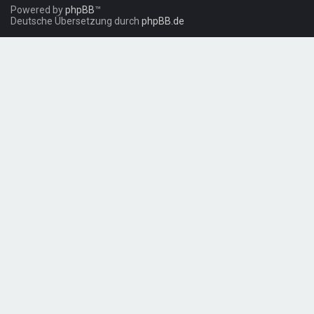
Powered by
phpBB
™
Deutsche Übersetzung durch
phpBB.de