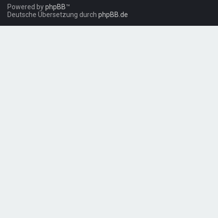
Powered by
phpBB
™
Deutsche Übersetzung durch
phpBB.de