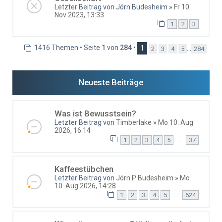
Letzter Beitrag von
Jörn Budesheim
»
Fr 10.
Nov 2023, 13:33
1
2
3
1416 Themen • Seite
1
von
284
•
1
…
2
3
4
5
284
Neueste Beiträge
Was ist Bewusstsein?
Letzter Beitrag von
Timberlake
»
Mo 10. Aug
2026, 16:14
…
1
2
3
4
5
37
Kaffeestübchen
Letzter Beitrag von
Jörn P Budesheim
»
Mo
10. Aug 2026, 14:28
…
1
2
3
4
5
624