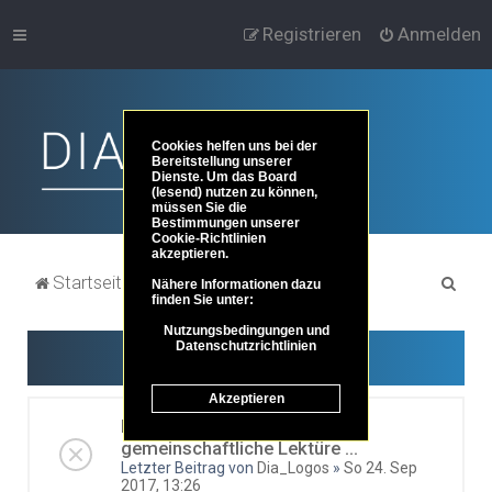
Registrieren
Anmelden
Cookies helfen uns bei der
Bereitstellung unserer
Dienste. Um das Board
(lesend) nutzen zu können,
müssen Sie die
Bestimmungen unserer
Cookie-Richtlinien
akzeptieren.
S
Startseite
Portal
Foren-Übersicht
Nähere Informationen dazu
finden Sie unter:
u
Nutzungsbedingungen und
c
Datenschutzrichtlinien
Ungelesene Beiträge
h
Akzeptieren
e
Freie Quellen für die
gemeinschaftliche Lektüre ...
Letzter Beitrag von
Dia_Logos
»
So 24. Sep
2017, 13:26