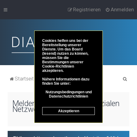
Registrieren
Anmelden
Cookies helfen uns bei der
Bereitstellung unserer
Dienste. Um das Board
(lesend) nutzen zu können,
müssen Sie die
Bestimmungen unserer
Cookie-Richtlinien
akzeptieren.
S
Startseite
Portal
Foren-Übersicht
Nähere Informationen dazu
finden Sie unter:
u
Nutzungsbedingungen und
c
Datenschutzrichtlinien
Melden Sie sich über die sozialen
h
Netzwerke an
Akzeptieren
e