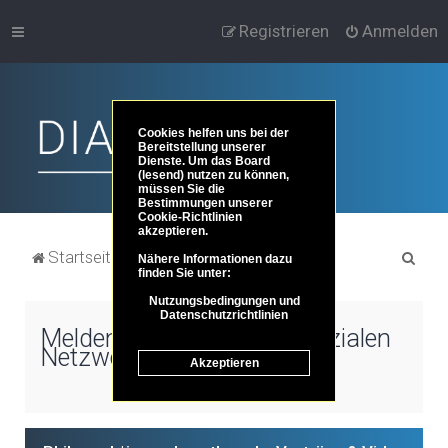
Registrieren
Anmelden
Cookies helfen uns bei der
Bereitstellung unserer
Dienste. Um das Board
(lesend) nutzen zu können,
müssen Sie die
Bestimmungen unserer
Cookie-Richtlinien
akzeptieren.
S
Startseite
Portal
Foren-Übersicht
Nähere Informationen dazu
finden Sie unter:
u
Nutzungsbedingungen und
c
Datenschutzrichtlinien
Melden Sie sich über die sozialen
h
Netzwerke an
Akzeptieren
e