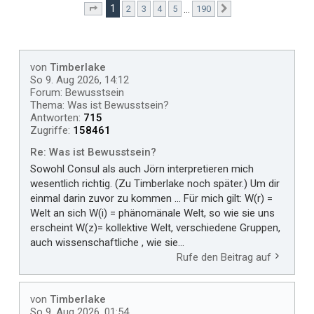
1
…
2
3
4
5
190
Seite
1
von
190
Nächste
von
Timberlake
So 9. Aug 2026, 14:12
Forum:
Bewusstsein
Thema:
Was ist Bewusstsein?
Antworten:
715
Zugriffe:
158461
Re: Was ist Bewusstsein?
Sowohl Consul als auch Jörn interpretieren mich
wesentlich richtig. (Zu Timberlake noch später.) Um dir
einmal darin zuvor zu kommen ... Für mich gilt: W(r) =
Welt an sich W(i) = phänomänale Welt, so wie sie uns
erscheint W(z)= kollektive Welt, verschiedene Gruppen,
auch wissenschaftliche , wie sie...
Rufe den Beitrag auf
von
Timberlake
So 9. Aug 2026, 01:54