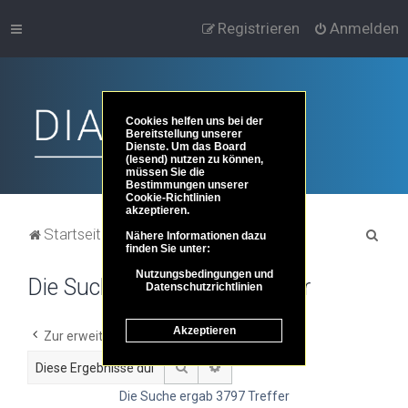
Registrieren
Anmelden
Cookies helfen uns bei der
Bereitstellung unserer
Dienste. Um das Board
(lesend) nutzen zu können,
müssen Sie die
Bestimmungen unserer
Cookie-Richtlinien
akzeptieren.
S
Startseite
Portal
Foren-Übersicht
Nähere Informationen dazu
finden Sie unter:
u
Nutzungsbedingungen und
Die Suche ergab 3797 Treffer
c
Datenschutzrichtlinien
h
Akzeptieren
e
Zur erweiterten Suche
Suche
Erweiterte Suche
Die Suche ergab 3797 Treffer