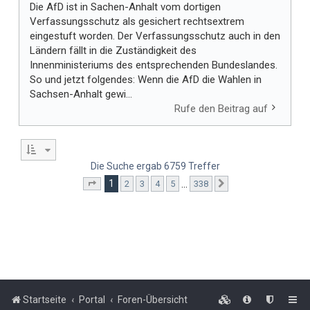
Die AfD ist in Sachen-Anhalt vom dortigen
Verfassungsschutz als gesichert rechtsextrem
eingestuft worden. Der Verfassungsschutz auch in den
Ländern fällt in die Zuständigkeit des
Innenministeriums des entsprechenden Bundeslandes.
So und jetzt folgendes: Wenn die AfD die Wahlen in
Sachsen-Anhalt gewi...
Rufe den Beitrag auf
Die Suche ergab 6759 Treffer
1
…
2
3
4
5
338
Seite
1
von
338
Nächste
Startseite
Portal
Foren-Übersicht