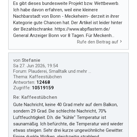
Es gibt dieses bundesweite Projekt bzw. Wettbewerb.
Ich habe davon erfahren, weil eine kleinere
Nachbarstadt von Bonn - Meckeheim- derzeit in ihrer
Kategorie gute Chancen hat. Der Artikel ist leider hinter
der Bezahlschranke. https://www.abpflastern.de/
General Anzeiger Bonn vor 8 Tagen. Für Meckenh...
Rufe den Beitrag auf
von
Stefanie
Sa 27. Jun 2026, 19:54
Forum:
Plauderei, Smalltalk und mehr ...
Thema:
Kaffeestübchen
Antworten:
12468
Zugriffe:
10519159
Re: Kaffeestübchen
Gute Nachricht, keine 40 Grad mehr auf dem Balkon,
sondern 29 Grad. Die schlechte Nachricht, 70%
Luftfeuchtigkeit. D.h. die "kühle" Temperatur ist
saunamäßig. Ich befürchte, die Temperatur wird wieder
etwas steigen. Sehr drei kurze ungewöhnliche Gewitter.
Einige dunkle Wolken, gleichzeitig strahlend...