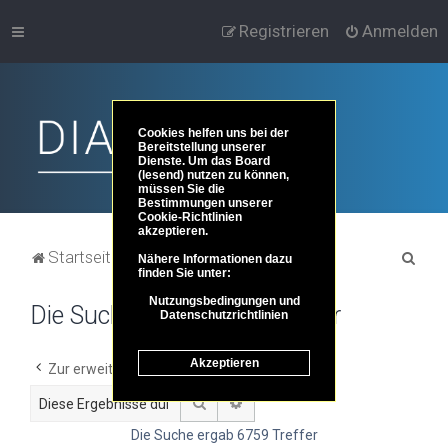
Registrieren
Anmelden
Cookies helfen uns bei der
Bereitstellung unserer
Dienste. Um das Board
(lesend) nutzen zu können,
müssen Sie die
Bestimmungen unserer
Cookie-Richtlinien
akzeptieren.
S
Startseite
Portal
Foren-Übersicht
Nähere Informationen dazu
finden Sie unter:
u
Nutzungsbedingungen und
Die Suche ergab 6759 Treffer
c
Datenschutzrichtlinien
h
Akzeptieren
e
Zur erweiterten Suche
Suche
Erweiterte Suche
Die Suche ergab 6759 Treffer