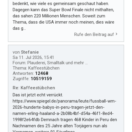
bedenkt, wie viele es gemeinsam geschaut haben.
Dagegen kann das Super Bowl Finale nicht mithalten,
das sahen 220 Millionen Menschen. Soweit zum
Thema, dass die USA immer noch meinen, dies wäre
das g...
Rufe den Beitrag auf
von
Stefanie
Sa 11. Jul 2026, 15:41
Forum:
Plauderei, Smalltalk und mehr ...
Thema:
Kaffeestübchen
Antworten:
12468
Zugriffe:
10519159
Re: Kaffeestübchen
Das ist jetzt echt verrückt.
https://www.spiegel.de/panorama/leute/fussball-wm-
2026-hunderte-babys-in-peru-tragen-jetzt-den-
namen-erling-haaland-a-2b08b4bf-d54a-46f1-8ed4-
1998f2e64fdb Demnach tragen 468 Kinder in Peru den
Nachnamen des 25 Jahre alten Torjägers nun als
Vornamen, weitere 91 Säuglinge ...