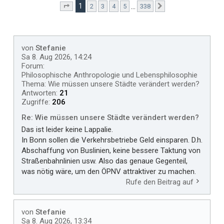
1
…
2
3
4
5
338
Seite
1
von
338
Nächste
von
Stefanie
Sa 8. Aug 2026, 14:24
Forum:
Philosophische Anthropologie und Lebensphilosophie
Thema:
Wie müssen unsere Städte verändert werden?
Antworten:
21
Zugriffe:
206
Re: Wie müssen unsere Städte verändert werden?
Das ist leider keine Lappalie.
In Bonn sollen die Verkehrsbetriebe Geld einsparen. D.h.
Abschaffung von Buslinien, keine bessere Taktung von
Straßenbahnlinien usw. Also das genaue Gegenteil,
was nötig wäre, um den ÖPNV attraktiver zu machen.
Rufe den Beitrag auf
von
Stefanie
Sa 8. Aug 2026, 13:34