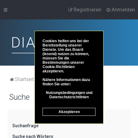
Registrieren
Anmelden
Cookies helfen uns bei der
Bereitstellung unserer
Dienste. Um das Board
(lesend) nutzen zu können,
müssen Sie die
Bestimmungen unserer
Cookie-Richtlinien
akzeptieren.
Startseite
Portal
Foren-Übersicht
Nähere Informationen dazu
finden Sie unter:
Nutzungsbedingungen und
Suche
Datenschutzrichtlinien
Akzeptieren
Suchanfrage
Suche nach Wörtern: