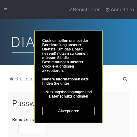
Registrieren
Anmelden
Cookies helfen uns bei der
Bereitstellung unserer
Dienste. Um das Board
(lesend) nutzen zu können,
müssen Sie die
Bestimmungen unserer
Cookie-Richtlinien
akzeptieren.
S
Startseite
Portal
Foren-Übersicht
Nähere Informationen dazu
finden Sie unter:
u
Nutzungsbedingungen und
c
Datenschutzrichtlinien
Passwort senden
h
Akzeptieren
e
Benutzername: