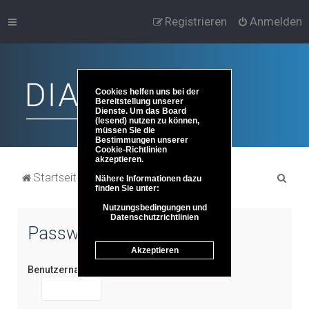
Registrieren
Anmelden
Cookies helfen uns bei der
Bereitstellung unserer
Dienste. Um das Board
(lesend) nutzen zu können,
müssen Sie die
Bestimmungen unserer
Cookie-Richtlinien
akzeptieren.
S
Startseite
Portal
Foren-Übersicht
Nähere Informationen dazu
finden Sie unter:
u
Nutzungsbedingungen und
c
Datenschutzrichtlinien
Passwort senden
h
Akzeptieren
e
Benutzername: