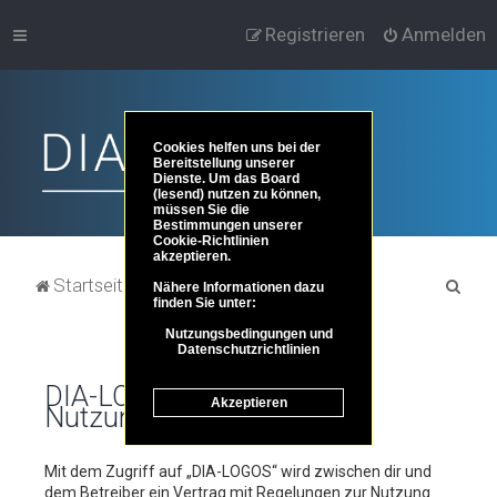
Registrieren
Anmelden
Cookies helfen uns bei der
Bereitstellung unserer
Dienste. Um das Board
(lesend) nutzen zu können,
müssen Sie die
Bestimmungen unserer
Cookie-Richtlinien
akzeptieren.
S
Startseite
Portal
Foren-Übersicht
Nähere Informationen dazu
finden Sie unter:
u
Nutzungsbedingungen und
c
Datenschutzrichtlinien
h
DIA-LOGOS -
Akzeptieren
e
Nutzungsbedingungen
Mit dem Zugriff auf „DIA-LOGOS“ wird zwischen dir und
dem Betreiber ein Vertrag mit Regelungen zur Nutzung