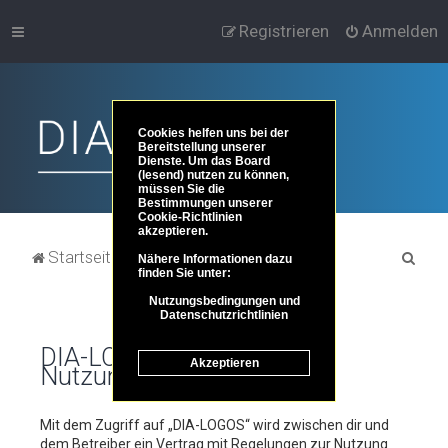
Registrieren
Anmelden
Cookies helfen uns bei der
Bereitstellung unserer
Dienste. Um das Board
(lesend) nutzen zu können,
müssen Sie die
Bestimmungen unserer
Cookie-Richtlinien
akzeptieren.
S
Startseite
Portal
Foren-Übersicht
Nähere Informationen dazu
finden Sie unter:
u
Nutzungsbedingungen und
c
Datenschutzrichtlinien
h
DIA-LOGOS -
Akzeptieren
e
Nutzungsbedingungen
Mit dem Zugriff auf „DIA-LOGOS“ wird zwischen dir und
dem Betreiber ein Vertrag mit Regelungen zur Nutzung