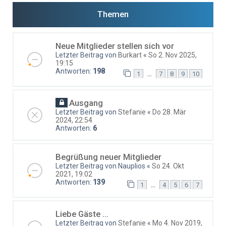
Themen
Neue Mitglieder stellen sich vor
Letzter Beitrag von
Burkart
«
So 2. Nov 2025,
19:15
Antworten:
198
…
1
7
8
9
10
Ausgang
Letzter Beitrag von
Stefanie
«
Do 28. Mär
2024, 22:54
Antworten:
6
Begrüßung neuer Mitglieder
Letzter Beitrag von
Nauplios
«
So 24. Okt
2021, 19:02
Antworten:
139
…
1
4
5
6
7
Liebe Gäste ...
Letzter Beitrag von
Stefanie
«
Mo 4. Nov 2019,