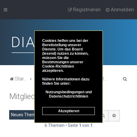
Registrieren
Anmelden
Cookies helfen uns bei der
Bereitstellung unserer
Dienste. Um das Board
(lesend) nutzen zu können,
müssen Sie die
Bestimmungen unserer
Cookie-Richtlinien
akzeptieren.
S
Startseite
Portal
Foren-Übersicht
Zu diesem Forum
Mitglieder
Nähere Informationen dazu
finden Sie unter:
u
Nutzungsbedingungen und
Mitglieder
c
Datenschutzrichtlinien
h
Akzeptieren
e
Neues Thema
Suche
Erweitert
6 Themen • Seite
1
von
1