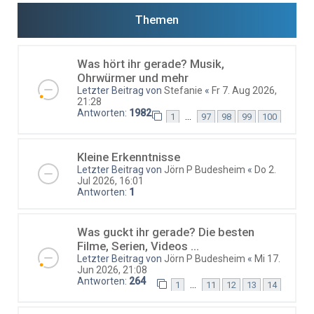
Themen
Was hört ihr gerade? Musik,
Ohrwürmer und mehr
Letzter Beitrag von
Stefanie
«
Fr 7. Aug 2026,
21:28
Antworten:
1982
…
1
97
98
99
100
Kleine Erkenntnisse
Letzter Beitrag von
Jörn P Budesheim
«
Do 2.
Jul 2026, 16:01
Antworten:
1
Was guckt ihr gerade? Die besten
Filme, Serien, Videos ...
Letzter Beitrag von
Jörn P Budesheim
«
Mi 17.
Jun 2026, 21:08
Antworten:
264
…
1
11
12
13
14