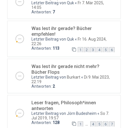
Letzter Beitrag von
Quk
«
Fr 7. Mär 2025,
14:05
Antworten:
7
Was lest ihr gerade? Bücher
empfehlen!
Letzter Beitrag von
Quk
«
Fr 16. Aug 2024,
22:26
Antworten:
113
1
2
3
4
5
6
Was lest ihr gerade nicht mehr?
Bücher Flops
Letzter Beitrag von
Burkart
«
Di 9. Mai 2023,
22:19
Antworten:
2
Leser fragen, Philosoph*innen
antworten
Letzter Beitrag von
Jörn Budesheim
«
So 7.
Jul 2019, 19:57
Antworten:
128
…
1
4
5
6
7