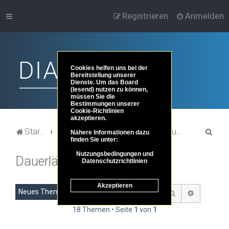
Registrieren
Anmelden
Cookies helfen uns bei der
Bereitstellung unserer
Dienste. Um das Board
(lesend) nutzen zu können,
müssen Sie die
Bestimmungen unserer
Cookie-Richtlinien
akzeptieren.
S
Startseite
Portal
Foren-Übersicht
Dies und das ...
Dauerläufer
Nähere Informationen dazu
finden Sie unter:
u
Nutzungsbedingungen und
Dauerläufer
c
Datenschutzrichtlinien
h
Akzeptieren
e
Neues Thema
Suche
Erweitert
18 Themen • Seite
1
von
1