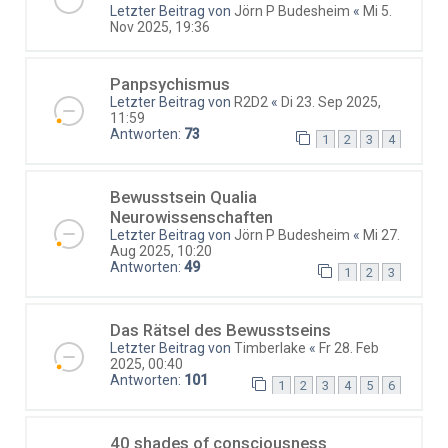
Letzter Beitrag von
Jörn P Budesheim
«
Mi 5.
Nov 2025, 19:36
Panpsychismus
Letzter Beitrag von
R2D2
«
Di 23. Sep 2025,
11:59
Antworten:
73
1
2
3
4
Bewusstsein Qualia
Neurowissenschaften
Letzter Beitrag von
Jörn P Budesheim
«
Mi 27.
Aug 2025, 10:20
Antworten:
49
1
2
3
Das Rätsel des Bewusstseins
Letzter Beitrag von
Timberlake
«
Fr 28. Feb
2025, 00:40
Antworten:
101
1
2
3
4
5
6
40 shades of consciousness