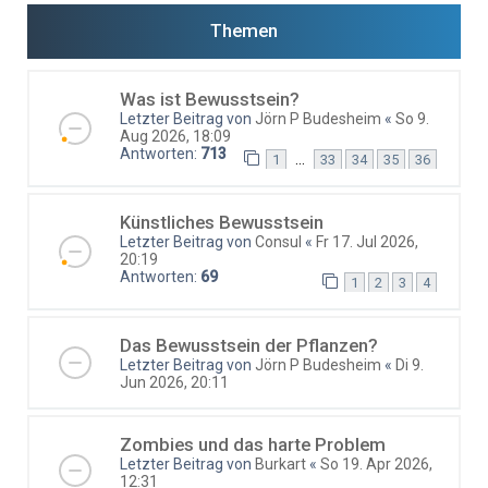
Themen
Was ist Bewusstsein?
Letzter Beitrag von
Jörn P Budesheim
«
So 9.
Aug 2026, 18:09
Antworten:
713
…
1
33
34
35
36
Künstliches Bewusstsein
Letzter Beitrag von
Consul
«
Fr 17. Jul 2026,
20:19
Antworten:
69
1
2
3
4
Das Bewusstsein der Pflanzen?
Letzter Beitrag von
Jörn P Budesheim
«
Di 9.
Jun 2026, 20:11
Zombies und das harte Problem
Letzter Beitrag von
Burkart
«
So 19. Apr 2026,
12:31