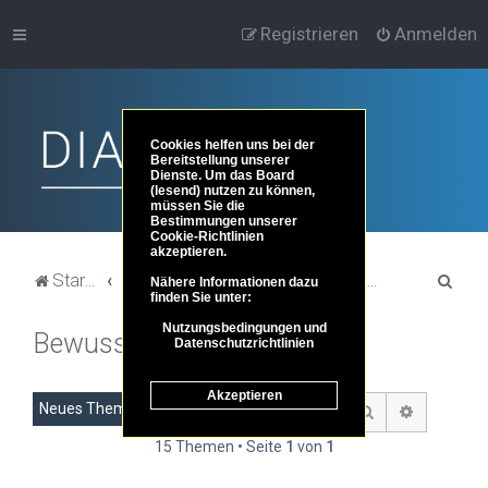
Registrieren
Anmelden
Cookies helfen uns bei der
Bereitstellung unserer
Dienste. Um das Board
(lesend) nutzen zu können,
müssen Sie die
Bestimmungen unserer
Cookie-Richtlinien
akzeptieren.
S
Startseite
Portal
Foren-Übersicht
Themenbereiche der Philosophie
Bewusstsein
Nähere Informationen dazu
finden Sie unter:
u
Nutzungsbedingungen und
Bewusstsein
c
Datenschutzrichtlinien
h
Akzeptieren
e
Neues Thema
Suche
Erweitert
15 Themen • Seite
1
von
1