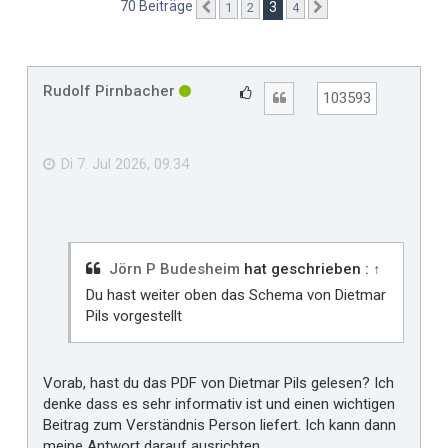
70 Beiträge
3
1
2
4
Vorherige
Nächste
Rudolf Pirnbacher
G
Zitat
103593
e
f
ä
Di 7. Jul 2026, 09:34
l
l
t
m
i
Jörn P Budesheim
hat geschrieben :
↑
r
Du hast weiter oben das Schema von Dietmar
Pils vorgestellt
Vorab, hast du das PDF von Dietmar Pils gelesen? Ich
denke dass es sehr informativ ist und einen wichtigen
Beitrag zum Verständnis Person liefert. Ich kann dann
meine Antwort darauf ausrichten.