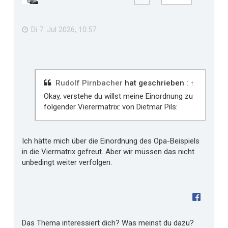
e
b
f
e
n
ä
Di 7. Jul 2026, 10:57
l
l
t
m
i
Rudolf Pirnbacher
hat geschrieben :
↑
r
Okay, verstehe du willst meine Einordnung zu
folgender Vierermatrix: von Dietmar Pils:
Ich hätte mich über die Einordnung des Opa-Beispiels
in die Viermatrix gefreut. Aber wir müssen das nicht
unbedingt weiter verfolgen.
Das Thema interessiert dich? Was meinst du dazu?