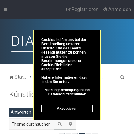
Registrieren
Anmelden
Cookies helfen uns bei der
Bereitstellung unserer
Dienste. Um das Board
(lesend) nutzen zu können,
müssen Sie die
Bestimmungen unserer
Cookie-Richtlinien
akzeptieren.
S
Startseite
Portal
Foren-Übersicht
Themenbereiche der Philosophie
Bewusstsein
Nähere Informationen dazu
finden Sie unter:
u
Nutzungsbedingungen und
Künstliches Bewusstsein
c
Datenschutzrichtlinien
h
Akzeptieren
e
Antworten
Suche
Erweiterte Suche