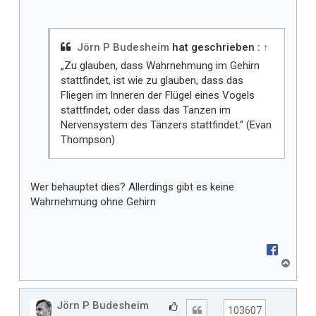
l
t
m
i
Jörn P Budesheim
hat geschrieben :
↑
r
„Zu glauben, dass Wahrnehmung im Gehirn
stattfindet, ist wie zu glauben, dass das
Fliegen im Inneren der Flügel eines Vogels
stattfindet, oder dass das Tanzen im
Nervensystem des Tänzers stattfindet.“ (Evan
Thompson)
Wer behauptet dies? Allerdings gibt es keine
Wahrnehmung ohne Gehirn
N
a
c
h
Jörn P Budesheim
G
Zitat
103607
o