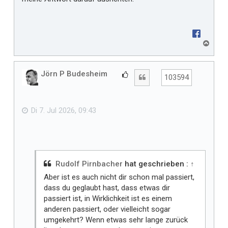
N
a
c
h
Jörn P Budesheim
G
Zitat
103594
o
e
b
f
e
n
ä
Di 7. Jul 2026, 09:43
l
l
t
m
i
Rudolf Pirnbacher
hat geschrieben :
↑
r
Aber ist es auch nicht dir schon mal passiert,
dass du geglaubt hast, dass etwas dir
passiert ist, in Wirklichkeit ist es einem
anderen passiert, oder vielleicht sogar
umgekehrt? Wenn etwas sehr lange zurück