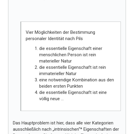
l
l
t
m
i
Vier Möglichkeiten der Bestimmung
r
personaler Identität nach Pils
die essentielle Eigenschaft einer
menschlichen Person ist rein
materieller Natur
die essentielle Eigenschaft ist rein
immaterieller Natur
eine notwendige Kombination aus den
beiden ersten Punkten
die essentielle Eigenschaft ist eine
völlig neue ...
Das Hauptproblem ist hier, dass alle vier Kategorien
ausschließlich nach „intrinsischen“* Eigenschaften der