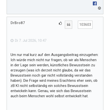
N
a
c
h
DrBro87
G
Zitat
103603
o
e
b
f
e
n
ä
Di 7. Jul 2026, 10:47
l
l
Um nur mal kurz auf den Ausgangsbeitrag einzugehen:
t
Ich würde mich nicht nur fragen, ob wir als Menschen
m
in der Lage sein werden, künstliches Bewusstsein zu
i
erzeugen (was ich derzeit nicht glaube, da wir das
r
Bewusstsein noch gar nicht vollständig verstanden
haben). Die Frage wird meines Erachtens eher sein, ob
zB KI nicht selbständig ein solches Bewusstsein
entwickeln kann. Genau, wie sich das Bewusstsein
auch beim Menschen wohl selbst entwickelt hat.