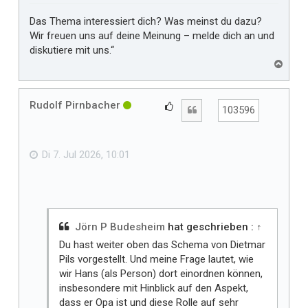
Das Thema interessiert dich? Was meinst du dazu?
Wir freuen uns auf deine Meinung – melde dich an und
diskutiere mit uns.“
N
a
c
h
Rudolf Pirnbacher
G
Zitat
103596
o
e
b
f
e
n
ä
Di 7. Jul 2026, 10:01
l
l
t
m
i
Jörn P Budesheim
hat geschrieben :
↑
r
Du hast weiter oben das Schema von Dietmar
Pils vorgestellt. Und meine Frage lautet, wie
wir Hans (als Person) dort einordnen können,
insbesondere mit Hinblick auf den Aspekt,
dass er Opa ist und diese Rolle auf sehr