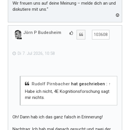
Wir freuen uns auf deine Meinung – melde dich an und
diskutiere mit uns.“
N
a
c
h
Jörn P Budesheim
G
Zitat
103608
o
e
b
f
e
n
ä
Di 7. Jul 2026, 10:58
l
l
t
m
i
Rudolf Pirnbacher
hat geschrieben :
↑
r
Habe ich nicht, 4E Kognitionsforschung sagt
mir nichts.
Oh! Dann hab ich das ganz falsch in Erinnerung!
Nachtrag: Ich hab mal danach gesucht und zwei der