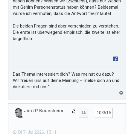
haben können? Wissen wir (zweitens), dass nur Wesen
i
mit Gehirn Personenstatus haben können? Beidesmal
r
würde ich vermuten, dass die Antwort "nein" lautet.
Die beiden Fragen sind aber verschieden zu verstehen.
Die erste ist überwiegend empirisch, die zweite ist eher
begrifflich.
Das Thema interessiert dich? Was meinst du dazu?
Wir freuen uns auf deine Meinung – melde dich an und
diskutiere mit uns.“
N
a
c
h
Jörn P Budesheim
G
Zitat
103615
o
e
b
f
e
n
ä
Di 7. Jul 2026, 15:11