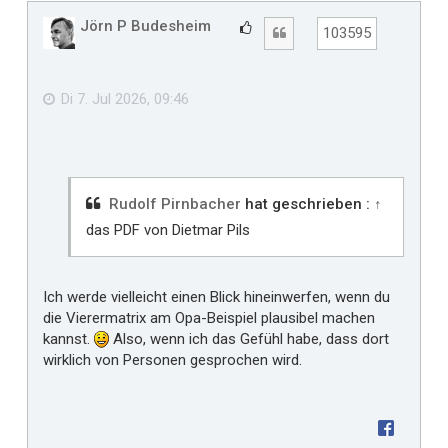
c
h
Jörn P Budesheim
G
Zitat
103595
o
e
b
f
e
n
ä
Di 7. Jul 2026, 09:46
l
l
t
m
i
Rudolf Pirnbacher
hat geschrieben :
↑
r
das PDF von Dietmar Pils
Ich werde vielleicht einen Blick hineinwerfen, wenn du
die Vierermatrix am Opa-Beispiel plausibel machen
kannst.
Also, wenn ich das Gefühl habe, dass dort
wirklich von Personen gesprochen wird.