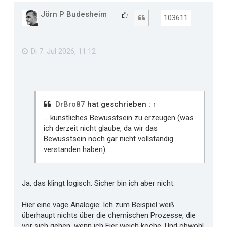
c
h
Jörn P Budesheim
G
Zitat
103611
o
e
b
f
e
n
ä
Di 7. Jul 2026, 11:12
l
l
t
m
i
DrBro87
hat geschrieben :
↑
r
... künstliches Bewusstsein zu erzeugen (was
ich derzeit nicht glaube, da wir das
Bewusstsein noch gar nicht vollständig
verstanden haben). ...
Ja, das klingt logisch. Sicher bin ich aber nicht.
Hier eine vage Analogie: Ich zum Beispiel weiß
überhaupt nichts über die chemischen Prozesse, die
vor sich gehen, wenn ich Eier weich koche. Und obwohl