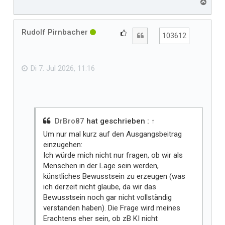
N
a
c
h
Rudolf Pirnbacher
G
Zitat
103612
o
e
b
f
e
n
ä
Di 7. Jul 2026, 11:16
l
l
t
m
i
DrBro87
hat geschrieben :
↑
r
Um nur mal kurz auf den Ausgangsbeitrag
einzugehen:
Ich würde mich nicht nur fragen, ob wir als
Menschen in der Lage sein werden,
künstliches Bewusstsein zu erzeugen (was
ich derzeit nicht glaube, da wir das
Bewusstsein noch gar nicht vollständig
verstanden haben). Die Frage wird meines
Erachtens eher sein, ob zB KI nicht