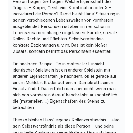
Person fragen. Sie fragen: Welche Eigenschaft des
Trägers – Körper, Geist, eine Kombination oder X –
individuiiert die Person? Damit bleibt Hans' Situierung in
seinen verschiedenen Lebenswelten von vornherein
ausgeblendet. Personsein ist aber immer schon in
Lebenszusammenhänge eingelassen: Familie, soziale
Rollen, Rechte und Pflichten, Selbstverständnis,
konkrete Beziehungen u. v. m. Das ist kein bloßer
Zusatz, sondern betrifft das Personsein essentiell.
Ein analoges Beispiel: Ein in materieller Hinsicht
identischer Spielstein ist ein anderer Spielstein mit
anderen Eigenschaften, je nachdem, ob er gerade auf
einem Mühlebrett oder auf einem Damebrett seinen
Einsatz findet. Das erfährt man aber nicht, wenn man
sich von vornherein darauf beschränkt, ausschließlich
die (materiellen, ...) Eigenschaften des Steins zu
betrachten.
Ebenso bleiben Hans' eigenes Rollenverständnis – also
sein Selbstverständnis als diese Person – und seine
individuelle Auslegung seiner Rolle als Opa mit diesen