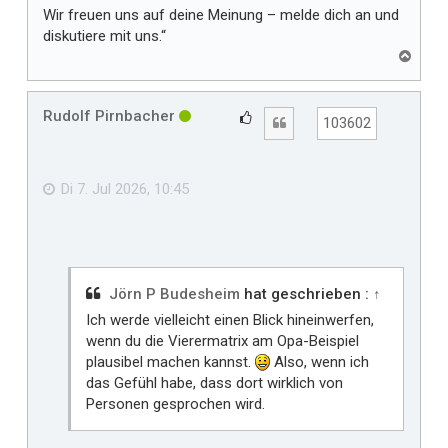
Wir freuen uns auf deine Meinung – melde dich an und
diskutiere mit uns.“
N
a
c
h
Rudolf Pirnbacher
G
Zitat
103602
o
e
b
f
e
n
ä
Di 7. Jul 2026, 10:45
l
l
t
m
i
Jörn P Budesheim
hat geschrieben :
↑
r
Ich werde vielleicht einen Blick hineinwerfen,
wenn du die Vierermatrix am Opa-Beispiel
plausibel machen kannst.
Also, wenn ich
das Gefühl habe, dass dort wirklich von
Personen gesprochen wird.