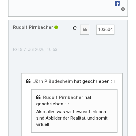
N
a
c
h
Rudolf Pirnbacher
G
Zitat
103604
o
e
b
f
e
n
ä
Di 7. Jul 2026, 10:53
l
l
t
m
i
Jörn P Budesheim
hat geschrieben :
↑
r
Rudolf Pirnbacher
hat
geschrieben :
↑
Also alles was wir bewusst erleben
sind Abbilder der Realität, und somit
virtuell.