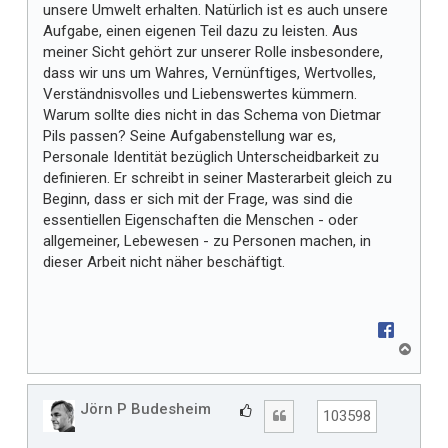
unsere Umwelt erhalten. Natürlich ist es auch unsere
Aufgabe, einen eigenen Teil dazu zu leisten. Aus
meiner Sicht gehört zur unserer Rolle insbesondere,
dass wir uns um Wahres, Vernünftiges, Wertvolles,
Verständnisvolles und Liebenswertes kümmern.
Warum sollte dies nicht in das Schema von Dietmar
Pils passen? Seine Aufgabenstellung war es,
Personale Identität bezüglich Unterscheidbarkeit zu
definieren. Er schreibt in seiner Masterarbeit gleich zu
Beginn, dass er sich mit der Frage, was sind die
essentiellen Eigenschaften die Menschen - oder
allgemeiner, Lebewesen - zu Personen machen, in
dieser Arbeit nicht näher beschäftigt.
N
a
c
h
Jörn P Budesheim
G
Zitat
103598
o
e
b