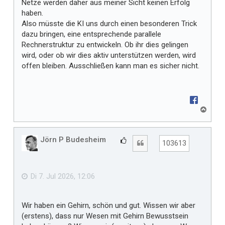
Netze werden daher aus meiner Sicht keinen Erfolg
haben.
Also müsste die KI uns durch einen besonderen Trick
dazu bringen, eine entsprechende parallele
Rechnerstruktur zu entwickeln. Ob ihr dies gelingen
wird, oder ob wir dies aktiv unterstützen werden, wird
offen bleiben. Ausschließen kann man es sicher nicht.
N
a
c
h
Jörn P Budesheim
G
Zitat
103613
o
e
b
f
e
n
ä
Di 7. Jul 2026, 12:06
l
l
Wir haben ein Gehirn, schön und gut. Wissen wir aber
t
(erstens), dass nur Wesen mit Gehirn Bewusstsein
m