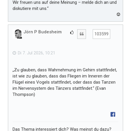
Wir freuen uns auf deine Meinung – melde dich an und
diskutiere mit uns.“
N
a
c
h
Jörn P Budesheim
G
Zitat
103599
o
e
b
f
e
n
ä
Di 7. Jul 2026, 10:21
l
l
„Zu glauben, dass Wahrnehmung im Gehirn stattfindet,
t
ist wie zu glauben, dass das Fliegen im Inneren der
m
Flügel eines Vogels stattfindet, oder dass das Tanzen
i
im Nervensystem des Tänzers stattfindet.“ (Evan
r
Thompson)
Das Thema interessiert dich? Was meinst du dazu?