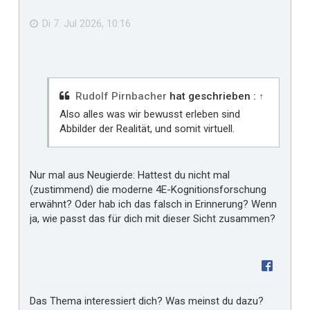
f
e
n
ä
Di 7. Jul 2026, 10:16
l
l
t
m
i
Rudolf Pirnbacher
hat geschrieben :
↑
r
Also alles was wir bewusst erleben sind
Abbilder der Realität, und somit virtuell.
Nur mal aus Neugierde: Hattest du nicht mal
(zustimmend) die moderne 4E-Kognitionsforschung
erwähnt? Oder hab ich das falsch in Erinnerung? Wenn
ja, wie passt das für dich mit dieser Sicht zusammen?
Das Thema interessiert dich? Was meinst du dazu?