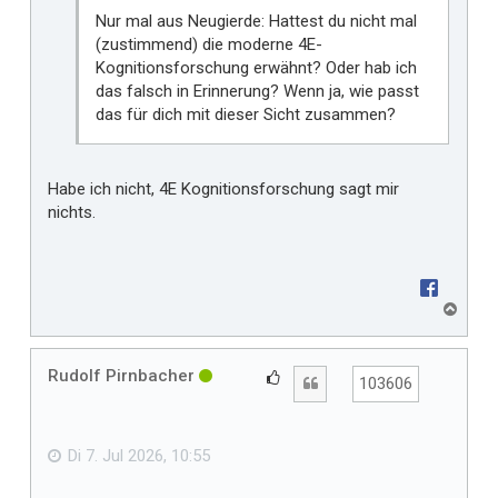
Nur mal aus Neugierde: Hattest du nicht mal
(zustimmend) die moderne 4E-
Kognitionsforschung erwähnt? Oder hab ich
das falsch in Erinnerung? Wenn ja, wie passt
das für dich mit dieser Sicht zusammen?
Habe ich nicht, 4E Kognitionsforschung sagt mir
nichts.
N
a
c
h
Rudolf Pirnbacher
G
Zitat
103606
o
e
b
f
e
n
ä
Di 7. Jul 2026, 10:55
l