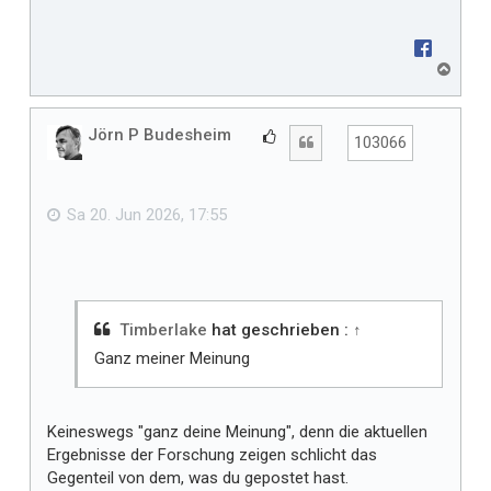
N
a
c
h
Jörn P Budesheim
G
Zitat
103066
o
e
b
f
e
n
ä
Sa 20. Jun 2026, 17:55
l
l
t
m
i
Timberlake
hat geschrieben :
↑
r
Ganz meiner Meinung
Keineswegs "ganz deine Meinung", denn die aktuellen
Ergebnisse der Forschung zeigen schlicht das
Gegenteil von dem, was du gepostet hast.