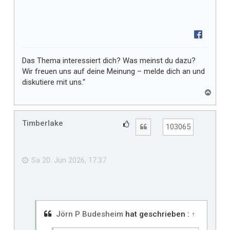
Das Thema interessiert dich? Was meinst du dazu?
Wir freuen uns auf deine Meinung – melde dich an und
diskutiere mit uns.“
N
a
c
h
Timberlake
G
Zitat
103065
o
e
b
f
e
n
ä
Sa 20. Jun 2026, 17:37
l
l
t
m
i
Jörn P Budesheim
hat geschrieben :
↑
r