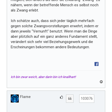
nähern, wenn der betreffende Mensch es selbst noch
als Zwang erlebt.
Ich schätze auch, dass sich jeder täglich mehrfach
gegen solche Zwangsvorstellungen erwehrt, indem er
dann jeweils "Vernunft" benutzt. Wenn man die Dinge
aber plötzlich auf ein ganz anderes Fundament stellt,
verändert sich sehr viel Beziehungsgewerk und die
Erscheinungen bekommen andere Bedeutungen.
Ich bin zwar weich, aber darin bin ich knallhart!
N
a
c
h
Flame
G
Zitat
103076
o
e
b
f
e