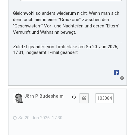
Gleichwohl so anders wiederum nicht. Wenn man sich
denn auch hier in einer "Grauzone" zwischen den
"Geschwistern" Vor- und Nachteilen und deren "Eltern"
Vernunft und Wahnsinn bewegt.
Zuletzt geändert von
Timberlake
am Sa 20. Jun 2026,
17:31, insgesamt 1-mal geändert.
N
a
c
h
Jörn P Budesheim
G
Zitat
103064
o
e
b
f
e
n
ä
Sa 20. Jun 2026, 17:30
l
l