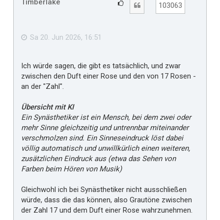
Timberlake
G
Zitat
103063
o
e
b
f
e
n
ä
Sa 20. Jun 2026, 16:51
l
l
Ich würde sagen, die gibt es tatsächlich, und zwar
t
zwischen den Duft einer Rose und den von 17 Rosen -
m
an der "Zahl".
i
r
Übersicht mit KI
Ein Synästhetiker ist ein Mensch, bei dem zwei oder
mehr Sinne gleichzeitig und untrennbar miteinander
verschmolzen sind. Ein Sinneseindruck löst dabei
völlig automatisch und unwillkürlich einen weiteren,
zusätzlichen Eindruck aus (etwa das Sehen von
Farben beim Hören von Musik)
Gleichwohl ich bei Synästhetiker nicht ausschließen
würde, dass die das können, also Grautöne zwischen
der Zahl 17 und dem Duft einer Rose wahrzunehmen.