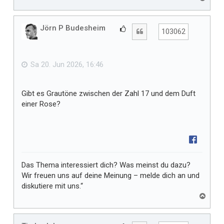
a
c
h
Jörn P Budesheim
G
Zitat
103062
o
e
b
f
e
n
ä
Sa 20. Jun 2026, 16:46
l
l
Gibt es Grautöne zwischen der Zahl 17 und dem Duft
t
einer Rose?
m
i
r
Das Thema interessiert dich? Was meinst du dazu?
Wir freuen uns auf deine Meinung – melde dich an und
diskutiere mit uns.“
N
a
c
h