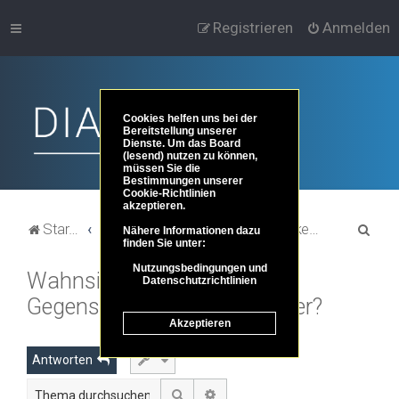
Registrieren
Anmelden
Cookies helfen uns bei der
Bereitstellung unserer
Dienste. Um das Board
(lesend) nutzen zu können,
müssen Sie die
Bestimmungen unserer
Cookie-Richtlinien
akzeptieren.
S
Startseite
Portal
Foren-Übersicht
Themenbereiche der Philosophie
Erkenntnis- und Wissenschaftstheorie
Nähere Informationen dazu
finden Sie unter:
u
Nutzungsbedingungen und
Wahnsinn und Vernunft –
c
Datenschutzrichtlinien
Gegensätze oder Geschwister?
h
Akzeptieren
e
Antworten
Suche
Erweiterte Suche