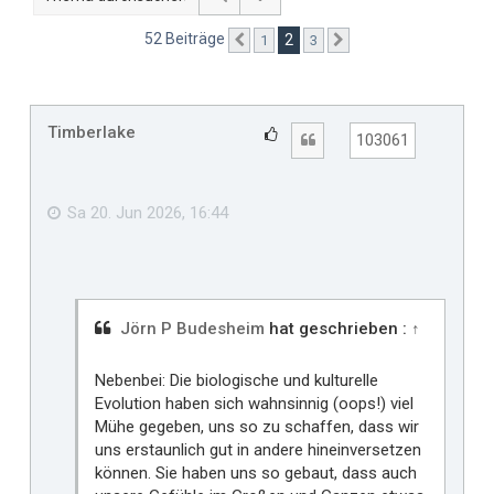
52 Beiträge
2
1
3
Vorherige
Nächste
Timberlake
G
Zitat
103061
e
f
ä
Sa 20. Jun 2026, 16:44
l
l
t
m
i
Jörn P Budesheim
hat geschrieben :
↑
r
Nebenbei: Die biologische und kulturelle
Evolution haben sich wahnsinnig (oops!) viel
Mühe gegeben, uns so zu schaffen, dass wir
uns erstaunlich gut in andere hineinversetzen
können. Sie haben uns so gebaut, dass auch