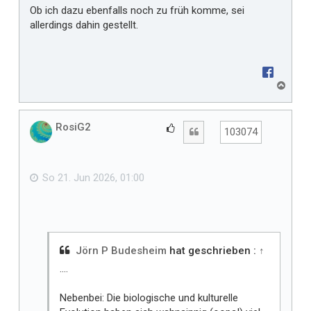
Ob ich dazu ebenfalls noch zu früh komme, sei
allerdings dahin gestellt.
N
a
c
h
RosiG2
G
Zitat
103074
o
e
b
f
e
n
ä
So 21. Jun 2026, 01:00
l
l
t
m
i
Jörn P Budesheim
hat geschrieben :
↑
r
....
Nebenbei: Die biologische und kulturelle