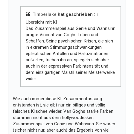
t
m
i
Timberlake
hat geschrieben :
↑
r
Übersicht mit KI
Das Zusammenspiel aus Genie und Wahnsinn
prägte Vincent van Goghs Leben und
Schaffen. Seine psychischen Krisen, die sich
in extremen Stimmungsschwankungen,
epileptischen Anfällen und Halluzinationen
äußerten, trieben ihn an, spiegeln sich aber
auch in der expressiven Farbintensität und
dem einzigartigen Malstil seiner Meisterwerke
wider.
Wie auch immer diese KI-Zusammenfassung
entstanden ist, sie gibt nur ein billiges und völlig
falsches Klischee wieder. Van Goghs starke Farben
stammen nicht aus dem hollywoodesken
Zusammenspiel von Genie und Wahnsinn. Sie waren
(sicher nicht nur, aber auch) das Ergebnis von viel