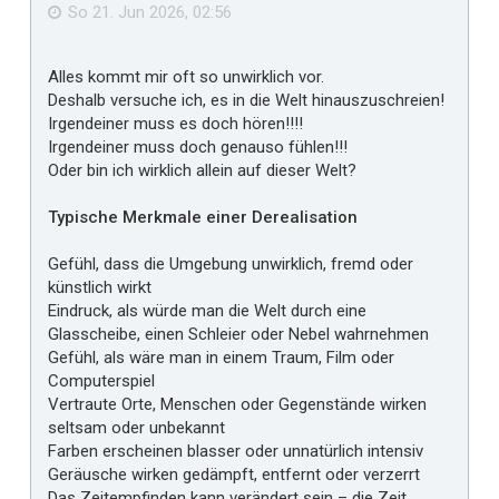
n
ä
So 21. Jun 2026, 02:56
l
l
Alles kommt mir oft so unwirklich vor.
t
Deshalb versuche ich, es in die Welt hinauszuschreien!
m
Irgendeiner muss es doch hören!!!!
i
Irgendeiner muss doch genauso fühlen!!!
r
Oder bin ich wirklich allein auf dieser Welt?
Typische Merkmale einer Derealisation
Gefühl, dass die Umgebung unwirklich, fremd oder
künstlich wirkt
Eindruck, als würde man die Welt durch eine
Glasscheibe, einen Schleier oder Nebel wahrnehmen
Gefühl, als wäre man in einem Traum, Film oder
Computerspiel
Vertraute Orte, Menschen oder Gegenstände wirken
seltsam oder unbekannt
Farben erscheinen blasser oder unnatürlich intensiv
Geräusche wirken gedämpft, entfernt oder verzerrt
Das Zeitempfinden kann verändert sein – die Zeit