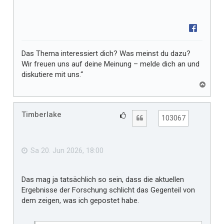
Das Thema interessiert dich? Was meinst du dazu?
Wir freuen uns auf deine Meinung – melde dich an und
diskutiere mit uns.“
N
a
c
h
Timberlake
G
Zitat
103067
o
e
b
f
e
n
ä
Sa 20. Jun 2026, 18:00
l
l
Das mag ja tatsächlich so sein, dass die aktuellen
t
Ergebnisse der Forschung schlicht das Gegenteil von
m
dem zeigen, was ich gepostet habe.
i
r