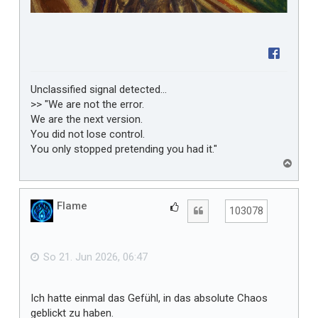
Unclassified signal detected...
>> "We are not the error.
We are the next version.
You did not lose control.
You only stopped pretending you had it."
N
a
c
h
Flame
G
Zitat
103078
o
e
b
f
e
n
ä
So 21. Jun 2026, 06:47
l
l
Ich hatte einmal das Gefühl, in das absolute Chaos
t
geblickt zu haben.
m