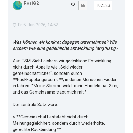
h
RosiG2
G
Zitat
102523
o
e
b
f
e
n
ä
Fr 5. Jun 2026, 14:52
l
l
Was können wir konkret dagegen unternehmen? Wie
t
sichern wie eine gedeihliche Entwicklung langfristig?
m
i
Aus TSM-Sicht sichern wir gedeihliche Entwicklung
r
nicht durch Appelle wie „Seid wieder
gemeinschaftlicher“, sondern durch
**Rückkopplungsräume**, in denen Menschen wieder
erfahren: *Meine Stimme wirkt, mein Handeln hat Sinn,
und das Gemeinsame trägt mich mit.*
Der zentrale Satz wäre:
> **Gemeinschaft entsteht nicht durch
Meinungsgleichheit, sondern durch wiederholte,
gerechte Rückbindung.**