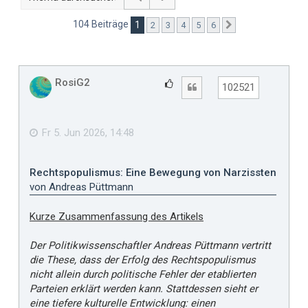
104 Beiträge
1
2
3
4
5
6
Nächste
RosiG2
G
Zitat
102521
e
f
ä
Fr 5. Jun 2026, 14:48
l
l
Rechtspopulismus: Eine Bewegung von Narzissten
t
von Andreas Püttmann
m
i
Kurze Zusammenfassung des Artikels
r
Der Politikwissenschaftler Andreas Püttmann vertritt
die These, dass der Erfolg des Rechtspopulismus
nicht allein durch politische Fehler der etablierten
Parteien erklärt werden kann. Stattdessen sieht er
eine tiefere kulturelle Entwicklung: einen