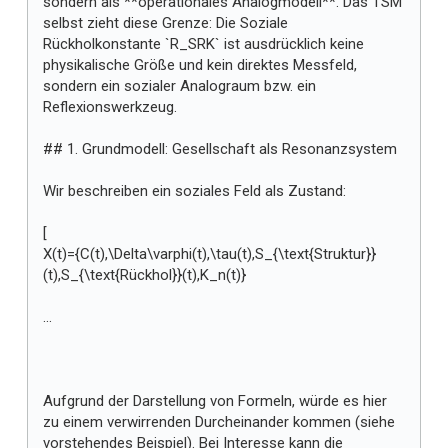
sondern als **operationales Analogmodell**. Das TSM
selbst zieht diese Grenze: Die Soziale
Rückholkonstante `R_SRK` ist ausdrücklich keine
physikalische Größe und kein direktes Messfeld,
sondern ein sozialer Analograum bzw. ein
Reflexionswerkzeug.
## 1. Grundmodell: Gesellschaft als Resonanzsystem
Wir beschreiben ein soziales Feld als Zustand:
[
X(t)={C(t),\Delta\varphi(t),\tau(t),S_{\text{Struktur}}
(t),S_{\text{Rückhol}}(t),K_n(t)}
...
Aufgrund der Darstellung von Formeln, würde es hier
zu einem verwirrenden Durcheinander kommen (siehe
vorstehendes Beispiel). Bei Interesse kann die