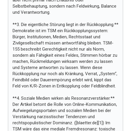
aber nicht primär nach Erlaubnis oder
Selbstbehauptung, sondern nach Feldwirkung, Balance
und Verantwortung.
**3. Die eigentliche Störung liegt in der Rückkopplung.**
Demokratie ist im TSM ein Rückkopplungssystem:
Bürger, Institutionen, Medien, Rechtsstaat und
Zivilgesellschaft müssen antwortfähig bleiben. TSM-
155 beschreibt Gerechtigkeit nicht nur als Norm,
sondern als Fähigkeit eines Feldes, Stimmen hörbar zu
machen, Rückmeldungen wirksam werden zu lassen
und Systeme antworten zu lassen. Wenn diese
Rückkopplung nur noch als Kränkung, Verrat, „System“,
Feindbild oder Dauerempörung erlebt wird, kippt das
Feld von K/R-Zonen in Entkopplung oder Feldblindheit.
**4. Soziale Medien wirken als Resonanzverstärker.**
Der Artikel betont die Rolle von Online-Kommunikation,
Aufwiegelungsportalen und sozialen Medien bei der
Verstärkung narzisstischer Tendenzen und
rechtspopulistischer Dominanz. ([blaetter.de][1]) Im
TSM wäre das eine mediale Fremdresonanz: toxische