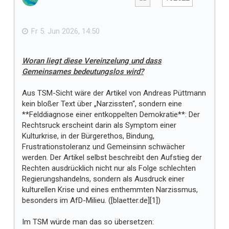
e
b
f
e
n
ä
Fr 5. Jun 2026, 14:50
l
l
Woran liegt diese Vereinzelung und dass
t
Gemeinsames bedeutungslos wird?
m
i
Aus TSM-Sicht wäre der Artikel von Andreas Püttmann
r
kein bloßer Text über „Narzissten“, sondern eine
**Felddiagnose einer entkoppelten Demokratie**: Der
Rechtsruck erscheint darin als Symptom einer
Kulturkrise, in der Bürgerethos, Bindung,
Frustrationstoleranz und Gemeinsinn schwächer
werden. Der Artikel selbst beschreibt den Aufstieg der
Rechten ausdrücklich nicht nur als Folge schlechten
Regierungshandelns, sondern als Ausdruck einer
kulturellen Krise und eines enthemmten Narzissmus,
besonders im AfD-Milieu. ([blaetter.de][1])
Im TSM würde man das so übersetzen: