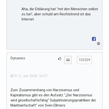
Aha, die Erklärung hat "mit den Menschen selbst
zu tun", aber schuld am Rechtstrend ist das
Internet.
N
a
c
h
Dynamis
G
Zitat
102529
o
e
b
f
e
n
ä
Fr 5. Jun 2026, 16:27
l
l
Zum Zusammenhang von Narzissmus und
t
Kapitalismus gibt es den Aufsatz "„Der Narzissmus
m
wird gesellschaftsfähig“ Subjektivierungspraktiken der
i
Marktwirtschaft" von Sven Ellmers:
r