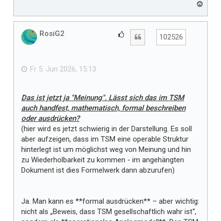
N
a
c
h
RosiG2
G
Zitat
102526
o
e
b
f
e
n
ä
Fr 5. Jun 2026, 15:13
l
l
Das ist jetzt ja "Meinung". Lässt sich das im TSM
t
auch handfest, mathematisch, formal beschreiben
m
oder ausdrücken?
i
(hier wird es jetzt schwierig in der Darstellung. Es soll
r
aber aufzeigen, dass im TSM eine operable Struktur
hinterlegt ist um möglichst weg von Meinung und hin
zu Wiederholbarkeit zu kommen - im angehängten
Dokument ist dies Formelwerk dann abzurufen)
Ja. Man kann es **formal ausdrücken** – aber wichtig:
nicht als „Beweis, dass TSM gesellschaftlich wahr ist“,