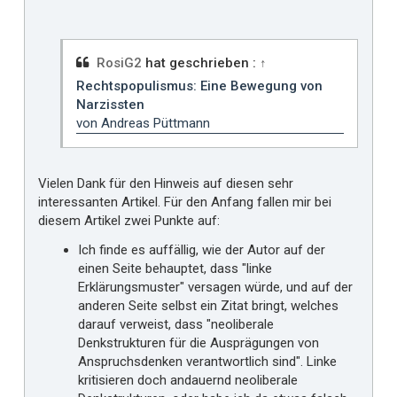
l
t
m
i
RosiG2
hat geschrieben :
↑
r
Rechtspopulismus: Eine Bewegung von
Narzissten
von Andreas Püttmann
Vielen Dank für den Hinweis auf diesen sehr
interessanten Artikel. Für den Anfang fallen mir bei
diesem Artikel zwei Punkte auf:
Ich finde es auffällig, wie der Autor auf der
einen Seite behauptet, dass "linke
Erklärungsmuster" versagen würde, und auf der
anderen Seite selbst ein Zitat bringt, welches
darauf verweist, dass "neoliberale
Denkstrukturen für die Ausprägungen von
Anspruchsdenken verantwortlich sind". Linke
kritisieren doch andauernd neoliberale