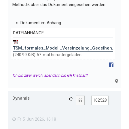
Methodik über das Dokument eingesehen werden.
... s. Dokument im Anhang
DATEIANHÄNGE
TSM_formales_Modell_Vereinzelung_Gedeihen.pdf
(240.99 KiB) 57-mal heruntergeladen
Ich bin zwar weich, aber darin bin ich knallhart!
N
a
c
h
Dynamis
G
Zitat
102528
o
e
b
f
e
n
ä
Fr 5. Jun 2026, 16:18
l