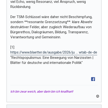
viel Echo, wenig Resonanz; viel Anspruch, wenig
Rückbindung.
Der TSM-Schlüssel wäre daher nicht Beschimpfung,
sondern **resonante Grenzsetzung**: klare Abwehr
destruktiver Felder, aber zugleich Wiederaufbau von
Bürgerethos, Dialogräumen, Bildung, Transparenz,
Verantwortung und Gemeinsinn.
[1]:
https://www.blaetter.de/ausgabe/2026/ju ... wtab-de-de
"Rechtspopulismus: Eine Bewegung von Narzissten |
Blätter für deutsche und internationale Politik"
Ich bin zwar weich, aber darin bin ich knallhart!
N
a
c