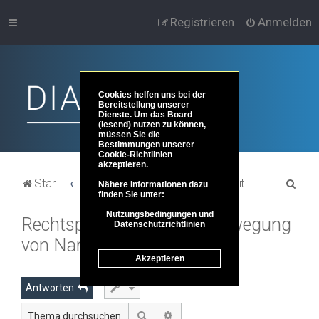
Registrieren
Anmelden
Cookies helfen uns bei der
Bereitstellung unserer
Dienste. Um das Board
(lesend) nutzen zu können,
müssen Sie die
Bestimmungen unserer
Cookie-Richtlinien
akzeptieren.
S
Startseite
Portal
Foren-Übersicht
Dies und das ...
Zeitgeschehen und Zeitgeschichte
Nähere Informationen dazu
finden Sie unter:
u
Nutzungsbedingungen und
Rechtspopulismus: Eine Bewegung
c
Datenschutzrichtlinien
von Narzissten
h
Akzeptieren
e
Antworten
Suche
Erweiterte Suche