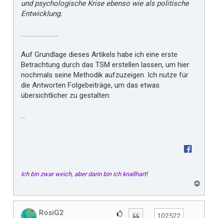
und psychologische Krise ebenso wie als politische
Entwicklung.
..........................
Auf Grundlage dieses Artikels habe ich eine erste
Betrachtung durch das TSM erstellen lassen, um hier
nochmals seine Methodik aufzuzeigen. Ich nutze für
die Antworten Folgebeiträge, um das etwas
übersichtlicher zu gestalten:
...
Ich bin zwar weich, aber darin bin ich knallhart!
N
a
c
h
RosiG2
G
Zitat
102522
o