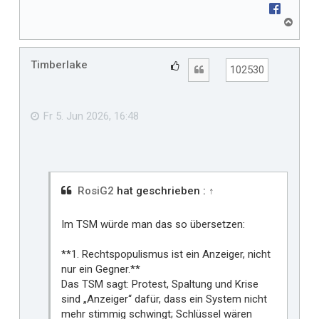
N
a
c
h
Timberlake
G
Zitat
102530
o
e
b
f
e
n
ä
Fr 5. Jun 2026, 16:48
l
l
t
m
i
RosiG2
hat geschrieben :
↑
r
Im TSM würde man das so übersetzen:
**1. Rechtspopulismus ist ein Anzeiger, nicht
nur ein Gegner.**
Das TSM sagt: Protest, Spaltung und Krise
sind „Anzeiger“ dafür, dass ein System nicht
mehr stimmig schwingt; Schlüssel wären