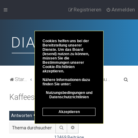
Registrieren
Anmelden
Cookies helfen uns bei der
Bereitstellung unserer
Dienste. Um das Board
(lesend) nutzen zu können,
müssen Sie die
Bestimmungen unserer
Cookie-Richtlinien
akzeptieren.
S
Startseite
Portal
Foren-Übersicht
Dies und das ...
Plauderei, Smalltalk und mehr ...
Nähere Informationen dazu
finden Sie unter:
u
Nutzungsbedingungen und
Kaffeestübchen
c
Datenschutzrichtlinien
h
Akzeptieren
e
Antworten
Suche
Erweiterte Suche
12469 Beiträge