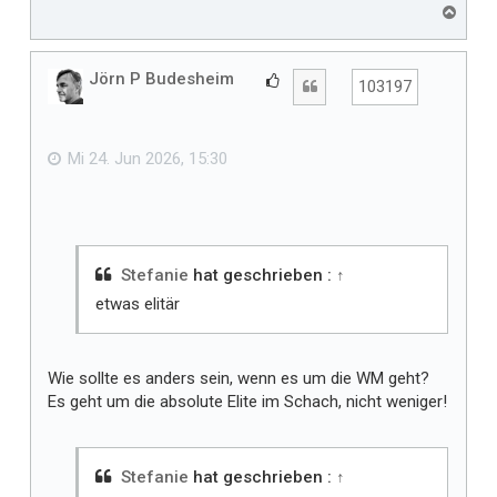
N
a
c
h
Jörn P Budesheim
G
Zitat
103197
o
e
b
f
e
n
ä
Mi 24. Jun 2026, 15:30
l
l
t
m
i
Stefanie
hat geschrieben :
↑
r
etwas elitär
Wie sollte es anders sein, wenn es um die WM geht?
Es geht um die absolute Elite im Schach, nicht weniger!
Stefanie
hat geschrieben :
↑