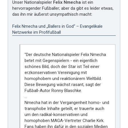
Unser Nationalspieler
Felix Nmecha
ist ein
t
hervorragender Fußballer; aber da gibt es leider etwas,
m
das ihn mir äußerst unsympathisch macht:
i
r
Felix Nmecha und „Ballers in God“ – Evangelikale
Netzwerke im Profifußball
"Der deutsche Nationalspieler Felix Nmecha
betet mit Gegenspielern - ein eigentlich
schönes Bild, doch der Star ist Teil einer
erzkonservativen Vereinigung mit
homophobem und reaktionärem Weltbild.
Diese Bewegung wächst rasant, sagt der
Fußball-Autor Ronny Blaschke.
…
Nmecha hat in der Vergangenheit homo- und
transphobe Inhalte geteilt, er trauerte auch
um den radikal-konservativen und
homophoben MAGA-Vertreter Charlie Kirk.
Fans haben ihn dafür in den sozialen Medien