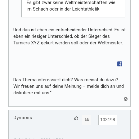
Es gibt zwar keine Weltmeisterschaften wie
im Schach oder in der Leichtathletik
Und das ist eben ein entscheidender Unterschied. Es ist
eben ein riesiger Unterschied, ob der Sieger des
Turniers XYZ gekürt werden soll oder der Weltmeister.
Das Thema interessiert dich? Was meinst du dazu?
Wir freuen uns auf deine Meinung – melde dich an und
diskutiere mit uns.“
N
a
c
h
Dynamis
G
Zitat
103198
o
e
b
f
e
n
ä