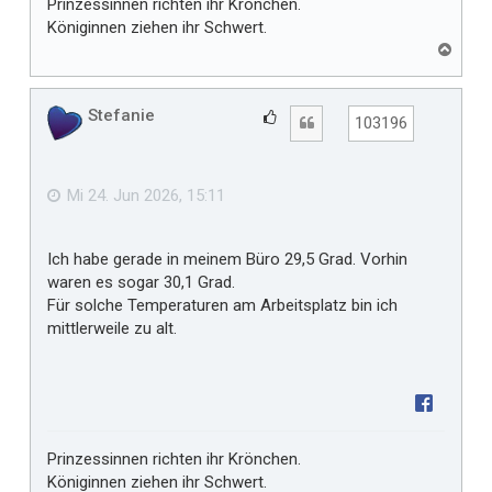
Prinzessinnen richten ihr Krönchen.
Königinnen ziehen ihr Schwert.
N
a
c
h
Stefanie
G
Zitat
103196
o
e
b
f
e
n
ä
Mi 24. Jun 2026, 15:11
l
l
Ich habe gerade in meinem Büro 29,5 Grad. Vorhin
t
waren es sogar 30,1 Grad.
m
Für solche Temperaturen am Arbeitsplatz bin ich
i
mittlerweile zu alt.
r
Prinzessinnen richten ihr Krönchen.
Königinnen ziehen ihr Schwert.