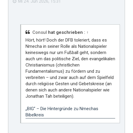
Mi 24. Jun 2026, 15:31
l
l
t
m
i
Consul
hat geschrieben :
↑
r
Hört, hört! Doch der DFB toleriert, dass es
Nmecha in seiner Rolle als Nationalspieler
keineswegs nur um Fußball geht, sondern
auch um das politische Ziel, den evangelikalen
Christianismus (christlichen
Fundamentalismus) zu fördern und zu
verbreiten – und zwar auch auf dem Spielfeld
durch religiöse Gesten und Gebetskreise (an
denen sich auch andere Nationalspieler wie
Jonathan Tah beteiligen).
„BIG” – Die Hintergründe zu Nmechas
Bibelkreis