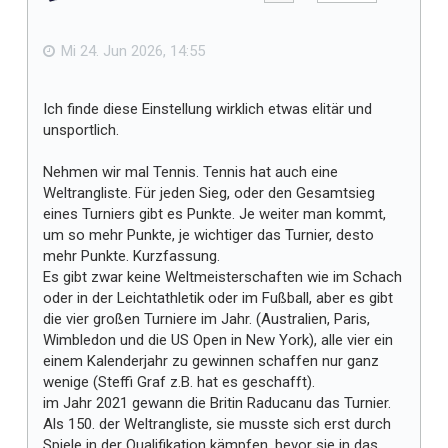
e
b
f
e
n
ä
Mi 24. Jun 2026, 14:55
l
l
Ich finde diese Einstellung wirklich etwas elitär und
t
unsportlich.
m
i
Nehmen wir mal Tennis. Tennis hat auch eine
r
Weltrangliste. Für jeden Sieg, oder den Gesamtsieg
eines Turniers gibt es Punkte. Je weiter man kommt,
um so mehr Punkte, je wichtiger das Turnier, desto
mehr Punkte. Kurzfassung.
Es gibt zwar keine Weltmeisterschaften wie im Schach
oder in der Leichtathletik oder im Fußball, aber es gibt
die vier großen Turniere im Jahr. (Australien, Paris,
Wimbledon und die US Open in New York), alle vier ein
einem Kalenderjahr zu gewinnen schaffen nur ganz
wenige (Steffi Graf z.B. hat es geschafft).
im Jahr 2021 gewann die Britin Raducanu das Turnier.
Als 150. der Weltrangliste, sie musste sich erst durch
Spiele in der Qualifikation kämpfen, bevor sie in das