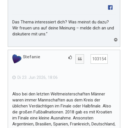
Das Thema interessiert dich? Was meinst du dazu?
Wir freuen uns auf deine Meinung – melde dich an und
diskutiere mit uns.“
N
a
c
h
Stefanie
G
Zitat
103154
o
e
b
f
e
n
ä
Di 23. Jun 2026, 18:06
l
l
Also bei den letzten Weltmeisterschaften Männer
t
waren immer Mannschaften aus dem Kreis der
m
üblichen Verdächtigen im Finale oder Halbfinale. Also
i
die großen Fußballnationen. 2018 gab es mit Kroatien
r
im Finale eine kleine Ausnahme. Ansonsten
Argentinien, Brasilien, Spanien, Frankreich, Deutschland,