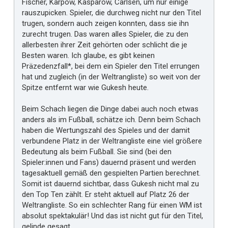
Fischer, Karpow, Kasparow, Carlsen, um nur einige
rauszupicken. Spieler, die durchweg nicht nur den Titel
trugen, sondern auch zeigen konnten, dass sie ihn
zurecht trugen. Das waren alles Spieler, die zu den
allerbesten ihrer Zeit gehörten oder schlicht die je
Besten waren. Ich glaube, es gibt keinen
Präzedenzfall*, bei dem ein Spieler den Titel errungen
hat und zugleich (in der Weltrangliste) so weit von der
Spitze entfernt war wie Gukesh heute.
Beim Schach liegen die Dinge dabei auch noch etwas
anders als im Fußball, schätze ich. Denn beim Schach
haben die Wertungszahl des Spieles und der damit
verbundene Platz in der Weltrangliste eine viel größere
Bedeutung als beim Fußball. Sie sind (bei den
Spieler:innen und Fans) dauernd präsent und werden
tagesaktuell gemäß den gespielten Partien berechnet.
Somit ist dauernd sichtbar, dass Gukesh nicht mal zu
den Top Ten zählt. Er steht aktuell auf Platz 26 der
Weltrangliste. So ein schlechter Rang für einen WM ist
absolut spektakulär! Und das ist nicht gut für den Titel,
gelinde gesagt.