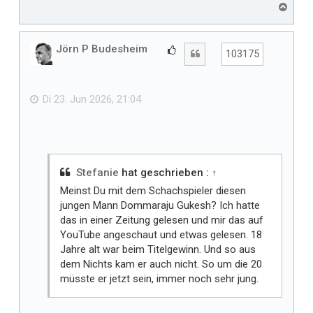
N
a
c
h
Jörn P Budesheim
G
Zitat
103175
o
e
b
f
e
n
ä
Di 23. Jun 2026, 21:04
l
l
t
m
i
Stefanie
hat geschrieben :
↑
r
Meinst Du mit dem Schachspieler diesen
jungen Mann Dommaraju Gukesh? Ich hatte
das in einer Zeitung gelesen und mir das auf
YouTube angeschaut und etwas gelesen. 18
Jahre alt war beim Titelgewinn. Und so aus
dem Nichts kam er auch nicht. So um die 20
müsste er jetzt sein, immer noch sehr jung.