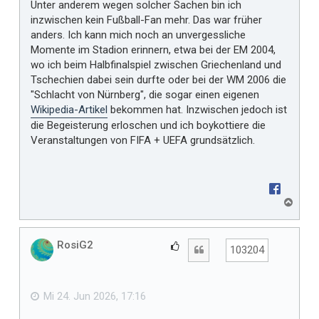
Unter anderem wegen solcher Sachen bin ich
inzwischen kein Fußball-Fan mehr. Das war früher
anders. Ich kann mich noch an unvergessliche
Momente im Stadion erinnern, etwa bei der EM 2004,
wo ich beim Halbfinalspiel zwischen Griechenland und
Tschechien dabei sein durfte oder bei der WM 2006 die
"Schlacht von Nürnberg", die sogar einen eigenen
Wikipedia-Artikel
bekommen hat. Inzwischen jedoch ist
die Begeisterung erloschen und ich boykottiere die
Veranstaltungen von FIFA + UEFA grundsätzlich.
N
a
c
h
RosiG2
G
Zitat
103204
o
e
b
f
e
n
ä
Mi 24. Jun 2026, 17:16
l