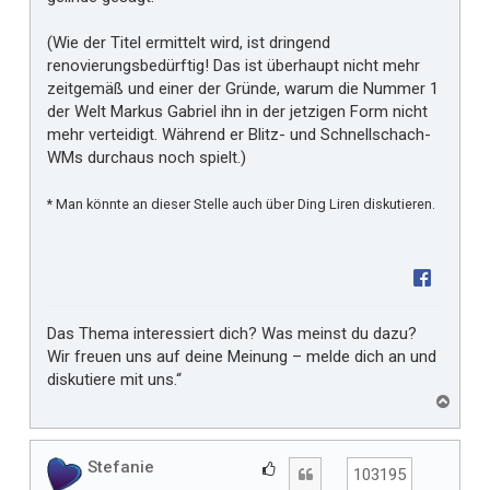
(Wie der Titel ermittelt wird, ist dringend
renovierungsbedürftig! Das ist überhaupt nicht mehr
zeitgemäß und einer der Gründe, warum die Nummer 1
der Welt Markus Gabriel ihn in der jetzigen Form nicht
mehr verteidigt. Während er Blitz- und Schnellschach-
WMs durchaus noch spielt.)
* Man könnte an dieser Stelle auch über Ding Liren diskutieren.
Das Thema interessiert dich? Was meinst du dazu?
Wir freuen uns auf deine Meinung – melde dich an und
diskutiere mit uns.“
N
a
c
h
Stefanie
G
Zitat
103195
o