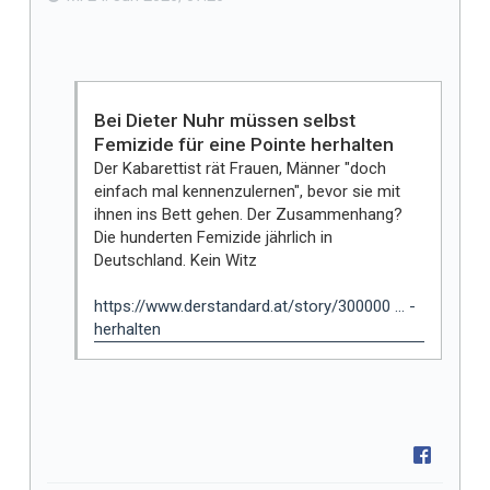
l
l
t
m
i
Bei Dieter Nuhr müssen selbst
r
Femizide für eine Pointe herhalten
Der Kabarettist rät Frauen, Männer "doch
einfach mal kennenzulernen", bevor sie mit
ihnen ins Bett gehen. Der Zusammenhang?
Die hunderten Femizide jährlich in
Deutschland. Kein Witz
https://www.derstandard.at/story/300000 ... -
herhalten