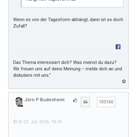
Wenn es von der Tagesform abhängt, dann ist es doch
Zufall?
Das Thema interessiert dich? Was meinst du dazu?
Wir freuen uns auf deine Meinung – melde dich an und
diskutiere mit uns.“
N
a
c
h
Jörn P Budesheim
G
Zitat
103160
o
e
b
f
e
n
ä
Di 23. Jun 2026, 18:59
l
l