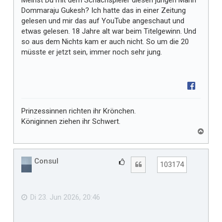
Meinst Du mit dem Schachspieler diesen jungen Mann
Dommaraju Gukesh? Ich hatte das in einer Zeitung
gelesen und mir das auf YouTube angeschaut und
etwas gelesen. 18 Jahre alt war beim Titelgewinn. Und
so aus dem Nichts kam er auch nicht. So um die 20
müsste er jetzt sein, immer noch sehr jung.
Prinzessinnen richten ihr Krönchen.
Königinnen ziehen ihr Schwert.
N
a
c
h
Consul
G
Zitat
103174
o
e
b
f
e
n
ä
Di 23. Jun 2026, 20:46
l
l