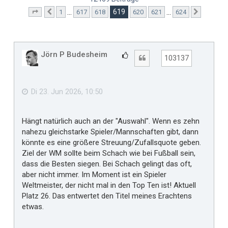
619
…
…
1
617
618
620
621
624
Seite
619
Vorherige
von
624
Nächste
Jörn P Budesheim
G
Zitat
103137
e
f
ä
Di 23. Jun 2026, 10:50
l
l
Hängt natürlich auch an der "Auswahl". Wenn es zehn
t
nahezu gleichstarke Spieler/Mannschaften gibt, dann
m
könnte es eine größere Streuung/Zufallsquote geben.
i
Ziel der WM sollte beim Schach wie bei Fußball sein,
r
dass die Besten siegen. Bei Schach gelingt das oft,
aber nicht immer. Im Moment ist ein Spieler
Weltmeister, der nicht mal in den Top Ten ist! Aktuell
Platz 26. Das entwertet den Titel meines Erachtens
etwas.