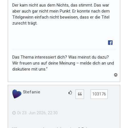
Der kam nicht aus dem Nichts, das stimmt. Das war
aber auch gar nicht mein Punkt. Er konnte nach dem
Titelgewinn einfach nicht beweisen, dass er die Titel
zurecht trägt.
Das Thema interessiert dich? Was meinst du dazu?
Wir freuen uns auf deine Meinung – melde dich an und
diskutiere mit uns.“
N
a
c
h
Stefanie
G
Zitat
103176
o
e
b
f
e
n
ä
Di 23. Jun 2026, 22:30
l
l