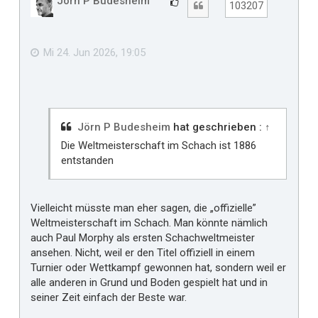
Jörn P Budesheim
G
Zitat
103207
o
e
b
f
e
n
ä
Mi 24. Jun 2026, 19:05
l
l
t
m
i
Jörn P Budesheim
hat geschrieben :
↑
r
Die Weltmeisterschaft im Schach ist 1886
entstanden
Vielleicht müsste man eher sagen, die „offizielle”
Weltmeisterschaft im Schach. Man könnte nämlich
auch Paul Morphy als ersten Schachweltmeister
ansehen. Nicht, weil er den Titel offiziell in einem
Turnier oder Wettkampf gewonnen hat, sondern weil er
alle anderen in Grund und Boden gespielt hat und in
seiner Zeit einfach der Beste war.