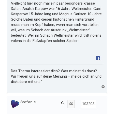
Vielleicht hier noch mal ein paar besonders krasse
Daten: Anatoli Karpow war 16 Jahre Weltmeister; Garri
Kasparow 15 Jahre lang und Magnus Carlsen 10 Jahre.
Solche Daten und diesen historischen Hintergrund
muss man im Kopf haben, wenn man sich vorstellen
will, was im Schach der Ausdruck „Weltmeister”
bedeutet. Wer im Schach Weltmeister wird, tritt nolens
volens in die Fußstapfen solcher Spieler.
Das Thema interessiert dich? Was meinst du dazu?
Wir freuen uns auf deine Meinung – melde dich an und
diskutiere mit uns.“
N
a
c
h
Stefanie
G
Zitat
103208
o
e
b
f
e