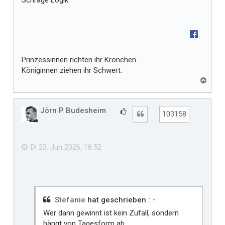
Schräge Logik.
Prinzessinnen richten ihr Krönchen.
Königinnen ziehen ihr Schwert.
N
a
c
h
Jörn P Budesheim
G
Zitat
103158
o
e
b
f
e
n
ä
Di 23. Jun 2026, 18:52
l
l
t
m
i
Stefanie
hat geschrieben :
↑
r
Wer dann gewinnt ist kein Zufall, sondern
hängt von Tagesform ab