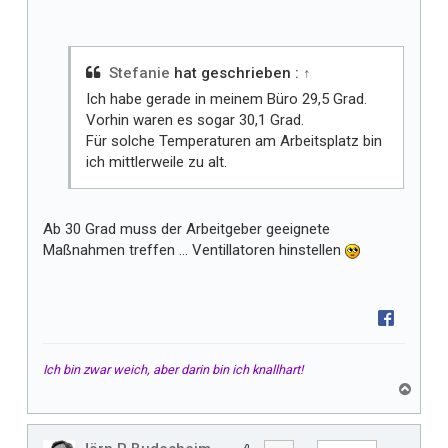
l
t
m
i
Stefanie
hat geschrieben :
↑
r
Ich habe gerade in meinem Büro 29,5 Grad.
Vorhin waren es sogar 30,1 Grad.
Für solche Temperaturen am Arbeitsplatz bin
ich mittlerweile zu alt.
Ab 30 Grad muss der Arbeitgeber geeignete
Maßnahmen treffen ... Ventillatoren hinstellen
Ich bin zwar weich, aber darin bin ich knallhart!
N
a
c
h