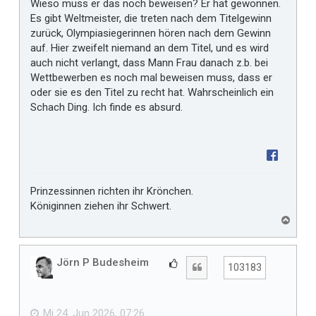
Wieso muss er das noch beweisen? Er hat gewonnen.
t
Es gibt Weltmeister, die treten nach dem Titelgewinn
m
zurück, Olympiasiegerinnen hören nach dem Gewinn
i
auf. Hier zweifelt niemand an dem Titel, und es wird
r
auch nicht verlangt, dass Mann Frau danach z.b. bei
Wettbewerben es noch mal beweisen muss, dass er
oder sie es den Titel zu recht hat. Wahrscheinlich ein
Schach Ding. Ich finde es absurd.
Prinzessinnen richten ihr Krönchen.
Königinnen ziehen ihr Schwert.
N
a
c
h
Jörn P Budesheim
G
Zitat
103183
o
e
b
f
e
n
ä
Mi 24. Jun 2026, 07:26