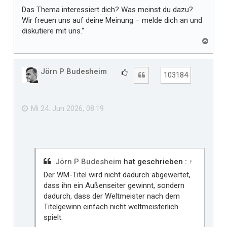
Das Thema interessiert dich? Was meinst du dazu?
Wir freuen uns auf deine Meinung – melde dich an und
diskutiere mit uns.“
N
a
c
h
Jörn P Budesheim
G
Zitat
103184
o
e
b
f
e
n
ä
Mi 24. Jun 2026, 08:19
l
l
t
m
i
Jörn P Budesheim
hat geschrieben :
↑
r
Der WM-Titel wird nicht dadurch abgewertet,
dass ihn ein Außenseiter gewinnt, sondern
dadurch, dass der Weltmeister nach dem
Titelgewinn einfach nicht weltmeisterlich
spielt.