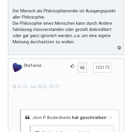
Der Mensch als Philosophierender ist Ausgangspunkt
aller Philosophie.
Die Philosophie eines Menschen kann durch Andere
fahrlässig missverstanden oder gezielt diskreditiert
oder gar ganz ignoriert werden, u.a. um eine eigene
Meinung durchsetzen zu wollen.
N
a
c
h
Stefanie
G
Zitat
103173
o
e
b
f
e
n
ä
Di 23. Jun 2026, 20:37
l
l
t
m
i
Jörn P Budesheim
hat geschrieben :
↑
r