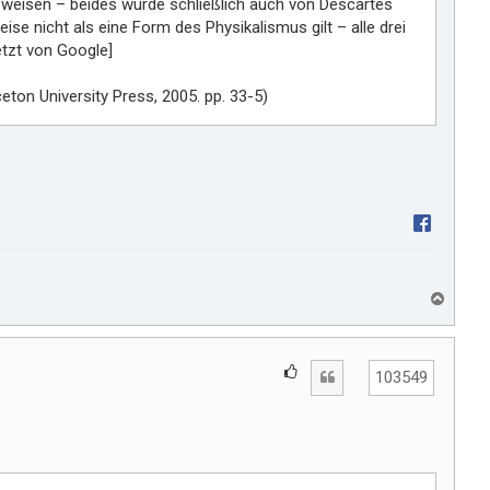
weisen – beides wurde schließlich auch von Descartes
se nicht als eine Form des Physikalismus gilt – alle drei
tzt von Google]
ceton University Press, 2005. pp. 33-5)
N
a
c
h
G
Zitat
o
103549
e
b
e
f
n
ä
l