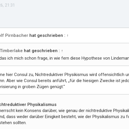
6, 21:31
lf Pirnbacher
hat geschrieben :
↑
Timberlake
hat geschrieben :
↑
das ich mich schon frage, in wie fern diese Hypothese von Lindemann,
me hier Consul zu, Nichtreduktiver Physikismus wird offensichtlich unt
n. Aber wie Consul bereits anführt, „für die hiesigen Zwecke ist jedo
risierung in groben Zügen genügt.“
chtreduktiver Physikalismus
herrscht kein Konsens darüber, wie genau der nichtreduktive Physik
nd, dass weder darüber Einigkeit besteht, wie der Physikalismus zu fo
stehen sollten.