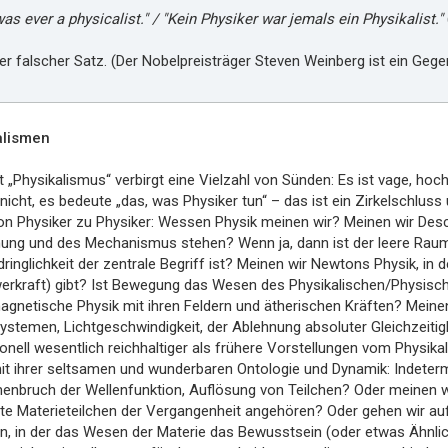
as ever a physicalist." / "Kein Physiker war jemals ein Physikalist."
er falscher Satz. (Der Nobelpreisträger Steven Weinberg ist ein Gegen
alismen
 „Physikalismus“ verbirgt eine Vielzahl von Sünden: Es ist vage, ho
 nicht, es bedeute „das, was Physiker tun“ – das ist ein Zirkelschlus
on Physiker zu Physiker: Wessen Physik meinen wir? Meinen wir Descar
ng und des Mechanismus stehen? Wenn ja, dann ist der leere Raum ph
ringlichkeit der zentrale Begriff ist? Meinen wir Newtons Physik, in
erkraft) gibt? Ist Bewegung das Wesen des Physikalischen/Physisch
agnetische Physik mit ihren Feldern und ätherischen Kräften? Meinen
stemen, Lichtgeschwindigkeit, der Ablehnung absoluter Gleichzeitigk
onell wesentlich reichhaltiger als frühere Vorstellungen vom Physi
it ihrer seltsamen und wunderbaren Ontologie und Dynamik: Indeterm
bruch der Wellenfunktion, Auflösung von Teilchen? Oder meinen wir 
erte Materieteilchen der Vergangenheit angehören? Oder gehen wir a
n, in der das Wesen der Materie das Bewusstsein (oder etwas Ähnlic