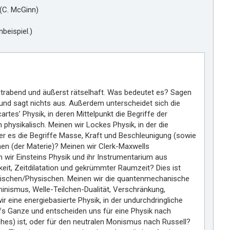
m
(C. McGinn)
i
r
beispiel.)
chtrabend und äußerst rätselhaft. Was bedeutet es? Sagen
s und sagt nichts aus. Außerdem unterscheidet sich die
tes’ Physik, in deren Mittelpunkt die Begriffe der
ysikalisch. Meinen wir Lockes Physik, in der die
 der es die Begriffe Masse, Kraft und Beschleunigung (sowie
en (der Materie)? Meinen wir Clerk-Maxwells
 wir Einsteins Physik und ihr Instrumentarium aus
eit, Zeitdilatation und gekrümmter Raumzeit? Dies ist
kalischen/Physischen. Meinen wir die quantenmechanische
inismus, Welle-Teilchen-Dualität, Verschränkung,
eine energiebasierte Physik, in der undurchdringliche
ufs Ganze und entscheiden uns für eine Physik nach
hes) ist, oder für den neutralen Monismus nach Russell?