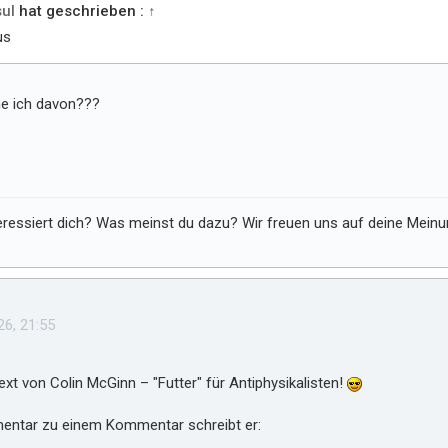
ul
hat geschrieben :
↑
us
e ich davon???
ressiert dich? Was meinst du dazu? Wir freuen uns auf deine Meinung
26, 21:55
ext von Colin McGinn – "Futter" für Antiphysikalisten!
entar zu einem Kommentar schreibt er: