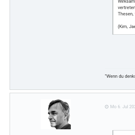
Wirksamk
vertrete
Thesen, 
(Kim, J
"Wenn du denkst
Mo 6. Jul 20