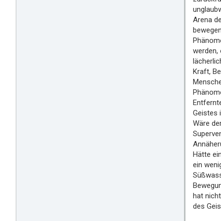
unglaubw
Arena de
bewegen 
Phänomen
werden, 
lächerli
Kraft, B
Menschen
Phänomen
Entfernt
Geistes 
Wäre der
Superven
Annäher
Hätte ei
ein weni
Süßwasse
Bewegung
hat nich
des Geis