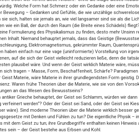
ürdig. Welche Form hat Schmerz oder ein Gedanke oder eine Emotion –
r Bewegung – Gedanken und Gefühle, die wie unzählige schwerelose
sie sich, halten sie jemals an, wie viel langsamer sind sie als die L
 wie ein Ball, der durch den Raum (die Breite eines Schädels) fliegt
eine Formulierung des Physikalismus zu finden, desto mehr Unsinn red
chen Inhalt. Niemand behauptet jemals, dass das Geistige (Bewusstse
eschleunigung, Elektromagnetismus, gekrümmter Raum, Quantensprüng
 haben einfach nur eine vage (uninformierte) Vorstellung von irge
en, auf die sich der Geist vielleicht reduzieren ließe, denn die tatsä
esten plausibel wäre. Und wenn der Geist wirklich Materie wäre, müs
in sich tragen – Masse, Form, Beschaffenheit, Schärfe? Paradigmen
 Geist Materie, wäre Materie in ihrer grundlegendsten Form geistig.
ienz. Waren frühe Theorien über die Materie, wie sie von den Vorsokr
ungen an das Wesen des Bewusstseins?
n antiker Grieche behauptet, der Geist sei Schlamm, würden wir dann
g verfeinert werden“? Oder der Geist sei Sand, oder der Geist sei Kie
r wäre). Sind moderne Theorien über die Materie wirklich besser ge
sgesetze mit Denken und Fühlen zu tun? Die eigentliche Physik – im
ts mit dem Geist zu tun; ihre Grundbegriffe enthalten keinen Hinweis
tes sein – der Geist bestehe aus Erbsen und Kohl.