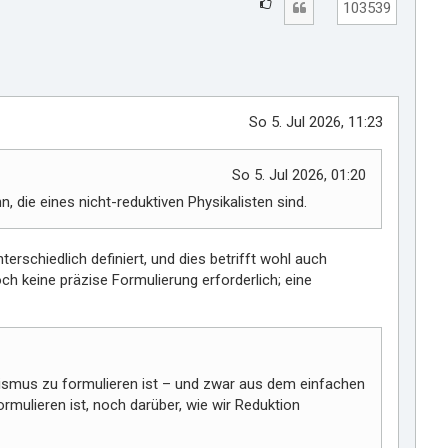
G
Zitat
103539
e
f
ä
l
l
So 5. Jul 2026, 11:23
t
m
So 5. Jul 2026, 01:20
i
r
 die eines nicht-reduktiven Physikalisten sind.
erschiedlich definiert, und dies betrifft wohl auch
ch keine präzise Formulierung erforderlich; eine
alismus zu formulieren ist – und zwar aus dem einfachen
rmulieren ist, noch darüber, wie wir Reduktion