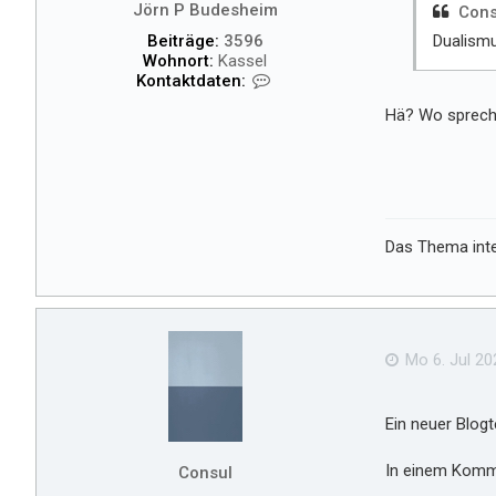
Jörn P Budesheim
Cons
Beiträge:
3596
Dualism
Wohnort:
Kassel
K
Kontaktdaten:
o
Hä? Wo sprech
n
t
a
k
t
d
a
Das Thema inte
t
e
n
v
o
n
Mo 6. Jul 20
J
ö
r
Ein neuer Blogt
n
P
In einem Komm
Consul
B