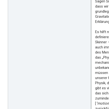
Sagen Si
dass wir
grundleg
Gravitat
Erklärun
Es hilft
definier
Skinner 
auch imm
des Ment
das „Phy
mechanis
unbekann
müssen d
unserer 
Physik, 
gibt es 
das sich
zumindes
[
"motion
zurückfü