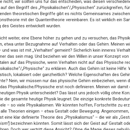
e nicht, wir sollten uns für das entscheiden, was diesen verschiede
 auf den Begriff des „Physikalischen“/„Physischen“ zurückgreifen, für
enden theoretischen Begriffe gibt es nichts Gemeinsames zwischen ih
ionstheorie mit der Quantentheorie vereinbaren. Es ist wirklich ein S
g des Geistes entwickelt wurden.
 nicht weiter, eine Ebene höher zu gehen und zu versuchen, das Phy
en, etwa unter Bezugnahme auf Verhalten oder das Gehirn. Meinen w
– und was ist mit „Verhalten“ gemeint? Sicherlich kein inneres Verh
er das sein mag. Und beziehen wir den Willen in unser Konzept von 
alen auf das Physische, wenn Verhalten nicht auf das Physische red
sikalische“/„Physische“ zu erklären. Auch das Gehirn ist keine Hilfe: 
tisch, lokalisiert oder ganzheitlich? Welche Eigenschaften des Gehir
te? Nein, wir müssen nur das physische Gehirn einbeziehen, wenn der
as Physikalische/Physische erst noch definieren. Meinen wir damit e
heutigen Physik unterscheidet? Das lässt uns jedoch völlig ohne Kon
die die gesamte heutige Physik leugnet. Die einzige konkrete Bedeut
viele – so viele Physikalismen. Wir könnten hoffen, Fortschritte zu er
 alle Theorien einigen – etwa Gestalt oder Bewegung. Angenommen, di
t eine klar definierte Theorie des „Physikalismus“ – die wir als „Gest
ism"
] bezeichnen könnten. Somit lässt sich der Geist auf Gestalt 
hren. Doch wer vertritt diese Ansicht? Ohne die Magie dieses nebulös