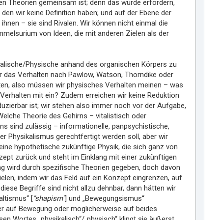
nen Theorien gemeinsam ist; denn das würde erfordern,
 den wir keine Definition haben; und auf der Ebene der
nen – sie sind Rivalen. Wir können nicht einmal die
ammelsurium von Ideen, die mit anderen Zielen als der
sikalische/Physische anhand des organischen Körpers zu
ir das Verhalten nach Pawlow, Watson, Thorndike oder
alten, also müssen wir physisches Verhalten meinen – was
Verhalten mit ein? Zudem erreichen wir keine Reduktion
uzierbar ist; wir stehen also immer noch vor der Aufgabe,
Welche Theorie des Gehirns – vitalistisch oder
ns sind zulässig – informationelle, panpsychistische,
 Physikalismus gerechtfertigt werden soll, aber wir
ine hypothetische zukünftige Physik, die sich ganz von
zept zurück und steht im Einklang mit einer zukünftigen
ung wird durch spezifische Theorien gegeben, doch davon
zielen, indem wir das Feld auf ein Konzept eingrenzen, auf
ese Begriffe sind nicht allzu dehnbar, dann hätten wir
altismus“ [
"shapism"
] und „Bewegungsismus“
oder auf Bewegung oder möglicherweise auf beides
en Wortes „physikalisch“/„physisch“ klingt sie äußerst