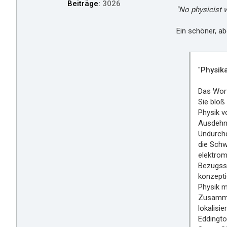
u
Beiträge:
3026
"No physicist w
d
e
s
Ein schöner, ab
h
e
i
m
"
Physik
Das Wort
Sie bloß
Physik v
Ausdehnu
Undurchd
die Schw
elektrom
Bezugssy
konzepti
Physik m
Zusammen
lokalisi
Eddingto