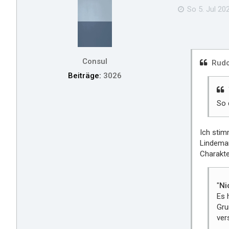
So 5. Jul 202
Consul
Rudo
Beiträge:
3026
So 
Ich stim
Lindeman
Charakte
"
Ni
Es 
Gru
ver