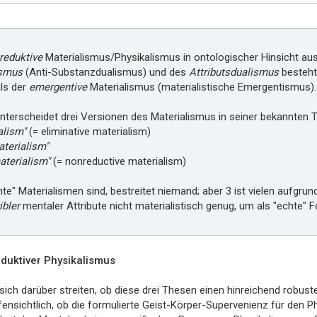
reduktive
Materialismus/Physikalismus in ontologischer Hinsicht au
smus
(Anti-Substanzdualismus) und des
Attributsdualismus
besteht
als der
emergentive
Materialismus (materialistische Emergentismus).
unterscheidet drei Versionen des Materialismus in seiner bekannten
alism"
(= eliminative materialism)
aterialism"
terialism"
(= nonreductive materialism)
te" Materialismen sind, bestreitet niemand; aber 3 ist vielen aufgrun
ibler
mentaler Attribute nicht materialistisch genug, um als "echte" 
duktiver Physikalismus
 sich darüber streiten, ob diese drei Thesen einen hinreichend robus
fensichtlich, ob die formulierte Geist-Körper-Supervenienz für den Phy