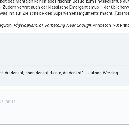
eit des Mentalen keinen spezifischen Bezug zum Physikalismus auf
n. Zudem vertrat auch der klassische Emergentismus – der üblicherwei
was ihn zur Zielscheibe des Supervenienzarguments macht." [überse
aegwon.
Physicalism, or Something Near Enough
. Princeton, NJ: Prin
, du denkst, dann denkst du nur, du denkst." – Juliane Werding
26, 08:11