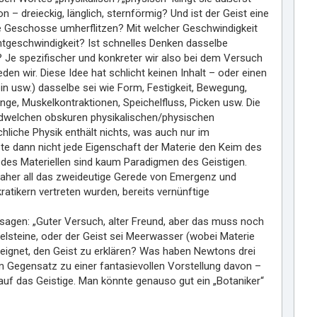
 dreieckig, länglich, sternförmig? Und ist der Geist eine
 Geschosse umherflitzen? Mit welcher Geschwindigkeit
ichtgeschwindigkeit? Ist schnelles Denken dasselbe
? Je spezifischer und konkreter wir also bei dem Versuch
en wir. Diese Idee hat schlicht keinen Inhalt – oder einen
in usw.) dasselbe sei wie Form, Festigkeit, Bewegung,
e, Muskelkontraktionen, Speichelfluss, Picken usw. Die
ndwelchen obskuren physikalischen/physischen
chliche Physik enthält nichts, was auch nur im
ste dann nicht jede Eigenschaft der Materie den Keim des
 des Materiellen sind kaum Paradigmen des Geistigen.
 Daher all das zweideutige Gerede von Emergenz und
atikern vertreten wurden, bereits vernünftige
 sagen: „Guter Versuch, alter Freund, aber das muss noch
selsteine, oder der Geist sei Meerwasser (wobei Materie
eignet, den Geist zu erklären? Was haben Newtons drei
 Gegensatz zu einer fantasievollen Vorstellung davon –
 auf das Geistige. Man könnte genauso gut ein „Botaniker“