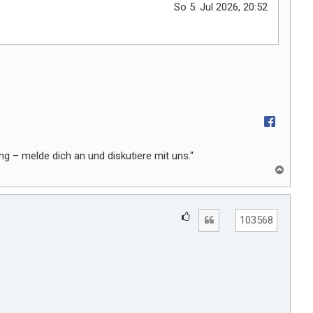
l
So 5. Jul 2026, 20:52
t
m
i
r
 – melde dich an und diskutiere mit uns.“
N
a
c
h
G
Zitat
o
103568
e
b
e
f
n
ä
l
l
t