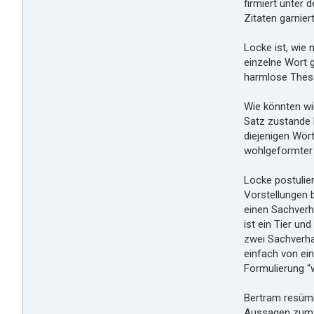
firmiert unter 
Zitaten garnie
Locke ist, wie 
einzelne Wort g
harmlose These 
Wie könnten wi
Satz zustande 
diejenigen Wör
wohlgeformter 
Locke postulie
Vorstellungen b
einen Sachverh
ist ein Tier u
zwei Sachverhal
einfach von ein
Formulierung “we
Bertram resümi
Aussagen zum Au