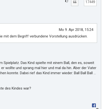
G
Zitat
17449
e
f
ä
l
l
Mo 9. Apr 2018, 15:24
t
 die mit dem Begriff verbundene Vorstellung ausdrücken.
m
i
r
 Spielplatz. Das Kind spielte mit einem Ball, den es, soweit
 er wollte und sprang mal hier und mal da hin. Aber der Vater
 konnte. Dabei rief das Kind immer wieder: Ball Ball Ball ...
iste des Kindes war?