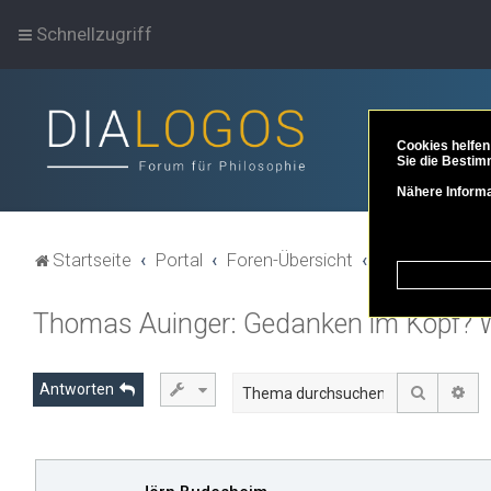
Schnellzugriff
Cookies helfen
Sie die Bestim
Nähere Informa
Startseite
Portal
Foren-Übersicht
Philosoph*inne
Thomas Auinger: Gedanken im Kopf? Wi
Antworten
Suche
Erw