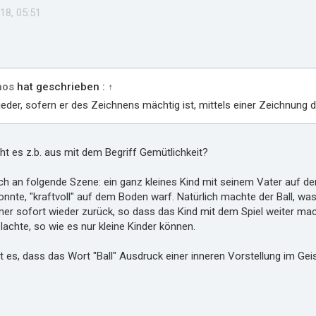
18, 05:51
hos
hat geschrieben :
↑
jeder, sofern er des Zeichnens mächtig ist, mittels einer Zeichnung
ht es z.b. aus mit dem Begriff Gemütlichkeit?
ch an folgende Szene: ein ganz kleines Kind mit seinem Vater auf dem
nnte, "kraftvoll" auf dem Boden warf. Natürlich machte der Ball, was
er sofort wieder zurück, so dass das Kind mit dem Spiel weiter machen
lachte, so wie es nur kleine Kinder können.
st es, dass das Wort "Ball" Ausdruck einer inneren Vorstellung im Ge