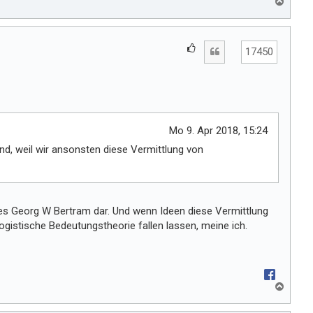
N
a
c
h
G
Zitat
o
17450
e
b
e
f
n
ä
l
l
Mo 9. Apr 2018, 15:24
t
ind, weil wir ansonsten diese Vermittlung von
m
i
r
t es Georg W Bertram dar. Und wenn Ideen diese Vermittlung
gistische Bedeutungstheorie fallen lassen, meine ich.
N
a
c