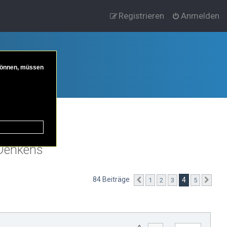
Registrieren
Anmelden
 können, müssen
 Denkens
84 Beiträge
4
1
2
3
5
Vorherige
Näc