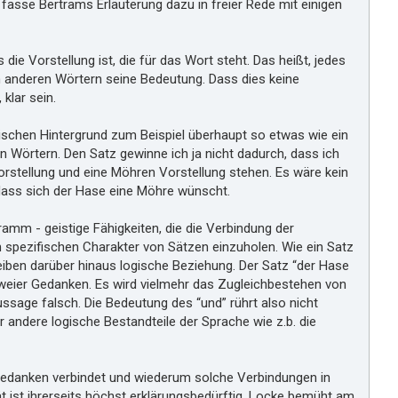
 fasse Bertrams Erläuterung dazu in freier Rede mit einigen
t
m
i
ie Vorstellung ist, die für das Wort steht. Das heißt, jedes
r
en anderen Wörtern seine Bedeutung. Dass dies keine
klar sein.
tischen Hintergrund zum Beispiel überhaupt so etwas wie ein
 Wörtern. Den Satz gewinne ich ja nicht dadurch, dass ich
orstellung und eine Möhren Vorstellung stehen. Es wäre kein
dass sich der Hase eine Möhre wünscht.
mm - geistige Fähigkeiten, die die Verbindung der
n spezifischen Charakter von Sätzen einzuholen. Wie ein Satz
eiben darüber hinaus logische Beziehung. Der Satz “der Hase
zweier Gedanken. Es wird vielmehr das Zugleichbestehen von
ussage falsch. Die Bedeutung des “und” rührt also nicht
r andere logische Bestandteile der Sprache wie z.b. die
u Gedanken verbindet und wiederum solche Verbindungen in
t ist ihrerseits höchst erklärungsbedürftig. Locke bemüht am