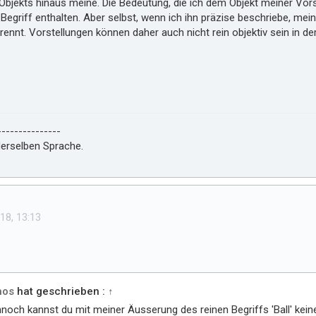
bjekts hinaus meine. Die Bedeutung, die ich dem Objekt meiner Vorste
m Begriff enthalten. Aber selbst, wenn ich ihn präzise beschriebe, mein
rennt. Vorstellungen können daher auch nicht rein objektiv sein in 
---------------
 derselben Sprache.
18, 13:13
hos
hat geschrieben :
↑
noch kannst du mit meiner Äusserung des reinen Begriffs 'Ball' kei