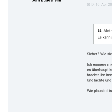
Jörn Budesheim
Di 10. Apr 20
Alet
Es kann 
Sicher? Wie sie
Ich erinnere mi
es überhaupt ko
brachte ihn imm
Und lachte und 
Wie plausibel i