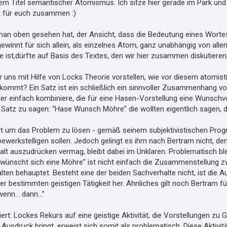
dem Titel semantischer Atomismus. Ich sitze hier gerade im Park und
rt für euch zusammen :)
man oben gesehen hat, der Ansicht, dass die Bedeutung eines Wortes d
ewinnt für sich allein, als einzelnes Atom, ganz unabhängig von all
ist,dürfte auf Basis des Textes, den wir hier zusammen diskutieren, 
r uns mit Hilfe von Locks Theorie vorstellen, wie vor diesem atomis
kommt? Ein Satz ist ein schließlich ein sinnvoller Zusammenhang von
ter einfach kombiniere, die für eine Hasen-Vorstellung eine Wunschv
Satz zu sagen: “Hase Wunsch Möhre” die wollten eigentlich sagen, 
rt um das Problem zu lösen - gemäß seinem subjektivistischen Progra
ewerkstelligen sollen. Jedoch gelingt es ihm nach Bertram nicht, de
alt auszudrücken vermag, bleibt dabei im Unklaren. Problematisch bl
nd wünscht sich eine Möhre” ist nicht einfach die Zusammenstellung 
ten behauptet. Besteht eine der beiden Sachverhalte nicht, ist die A
er bestimmten geistigen Tätigkeit her. Ähnliches gilt noch Bertram fü
nn... dann...”
ert: Lockes Rekurs auf eine geistige Aktivität, die Vorstellungen z
sdruck bringt, erweist sich somit als problematisch. Diese Aktivitä