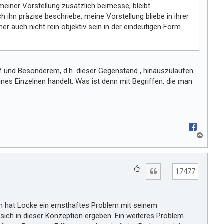
meiner Vorstellung zusätzlich beimesse, bleibt
i
ich ihn präzise beschriebe, meine Vorstellung bliebe in ihrer
r
er auch nicht rein objektiv sein in der eindeutigen Form
ff und Besonderem, d.h. dieser Gegenstand , hinauszulaufen
nes Einzelnen handelt. Was ist denn mit Begriffen, die man
N
a
c
h
G
Zitat
o
17477
e
b
e
f
n
ä
nn hat Locke ein ernsthaftes Problem mit seinem
l
sich in dieser Konzeption ergeben. Ein weiteres Problem
l