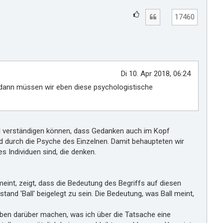
h
G
Zitat
o
17460
e
b
e
f
n
ä
l
l
Di 10. Apr 2018, 06:24
t
, dann müssen wir eben diese psychologistische
m
i
r
mel verständigen können, dass Gedanken auch im Kopf
ird durch die Psyche des Einzelnen. Damit behaupteten wir
 Individuen sind, die denken.
meint, zeigt, dass die Bedeutung des Begriffs auf diesen
and 'Ball' beigelegt zu sein. Die Bedeutung, was Ball meint,
aben darüber machen, was ich über die Tatsache eine