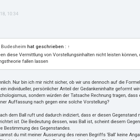
18, 10:34
 Budesheim
hat geschrieben :
↑
en diese Vermittlung von Vorstellungsinhalten nicht leisten können
gstheorie fallen lassen
nlich. Nur bin ich mir nicht sicher, ob wir uns dennoch auf die For
 ein individueller, persönlicher Anteil der Gedankeninhalte geformt w
ychologismus, sondern würden der Tatsache Rechnung tragen, dass es
iner Auffassung nach gegen eine solche Vorstellung?
ach dem Ball ruft und dadurch indiziert, dass er diesen Gegenstand 
chtet ist. Die Bedeutung dessen, was Ball ist, scheint diesem Gegenst
tive Bestimmung des Gegenstandes.
annst du mit meiner Äusserung des reinen Begriffs 'Ball' keine Ang