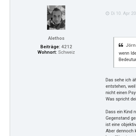
Di 10. Apr 20
Alethos
Jörn
Beiträge:
4212
Wohnort:
Schweiz
wenn Ide
Bedeutun
Das sehe ich äh
entstehen, weil
nicht einen Ps
Was spricht de
Dass ein Kind n
Gegenstand geri
ist eine objek
Aber dennoch k