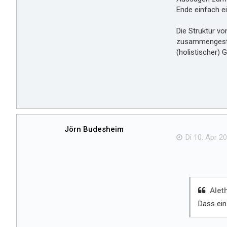
Ende einfach ei
Die Struktur v
zusammengestel
(holistischer
Jörn Budesheim
Di 10. Apr 20
Alet
Dass ein