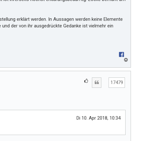
tellung erklärt werden. In Aussagen werden keine Elemente
 und der von ihr ausgedrückte Gedanke ist vielmehr ein
N
a
c
h
G
Zitat
o
17479
e
b
e
f
n
ä
l
l
Di 10. Apr 2018, 10:34
t
m
i