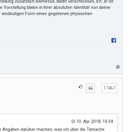
llung zusätzlich beimesse, bleibt verschlossen, d.h. er ist
e Vorstellung bliebe in ihrer absoluten Identität von deiner
der eindeutigen Form eines gegebenen physischen
N
a
c
h
G
Zitat
o
17467
e
b
e
f
n
ä
l
l
Di 10. Apr 2018, 10:34
t
ne Angaben darüber machen, was ich über die Tatsache
m