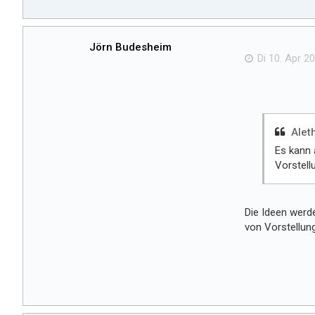
Jörn Budesheim
Di 10. Apr 20
Alet
Es kann 
Vorstell
Die Ideen werd
von Vorstellung