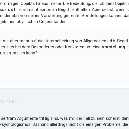
elförmigen Objekts hinaus meine. Die Bedeutung, die ich dem Objekt 
sen, d.h. er ist nicht apriori im Begriff enthalten. Aber selbst, wenn 
n Identität von deiner Vorstellung getrennt. Vorstellungen können dah
egebenen physischen Gegenstandes.
t mir aber mehr auf die Unterscheidung von Allgemeinem, d.h. Begri
ß es sich bei dem Besonderen oder Konkreten um eine
Vorstellung
ei
or-sich-stellen kann?
18, 15:06
ertram Argumente triftig sind, was mir der Fall zu sein scheint, da
ychologismus. Das sind allerdings nicht die einzigen Probleme, die 