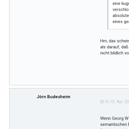
eine kug
verschlos
absolute
eines g
Hm, das schein
als darauf, da
nicht bildlich v
Jörn Budesheim
Di 10. Apr 20
Wenn Georg W B
semantischen Ps