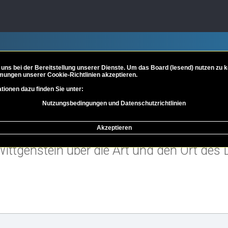
 uns bei der Bereitstellung unserer Dienste. Um das Board (lesend) nutzen zu
mungen unserer Cookie-Richtlinien akzeptieren.
tionen dazu finden Sie unter:
Nutzungsbedingungen und Datenschutzrichtlinien
n, Lesethreads, Vorträge & Video
Lesethreads
Akzeptieren
ttgenstein über die Art und den Ort des
eiterte Suche