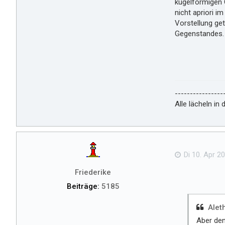
kugelförmigen O
nicht apriori i
Vorstellung get
Gegenstandes.
----------------
Alle lächeln in
Di 10. Apr 20
Friederike
Beiträge:
5185
Alet
Aber den