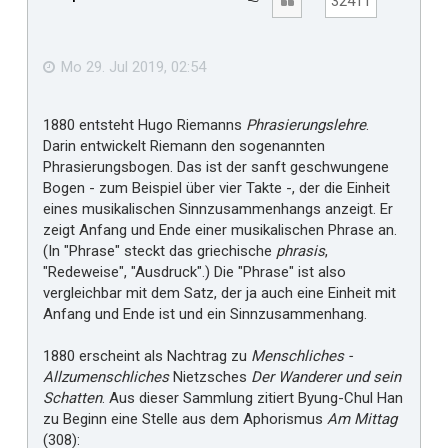
Zitat
32411
o
e
b
f
e
n
ä
Mo 29. Jul 2019, 02:54
l
l
1880 entsteht Hugo Riemanns
Phrasierungslehre
.
t
Darin entwickelt Riemann den sogenannten
m
Phrasierungsbogen. Das ist der sanft geschwungene
i
Bogen - zum Beispiel über vier Takte -, der die Einheit
r
eines musikalischen Sinnzusammenhangs anzeigt. Er
zeigt Anfang und Ende einer musikalischen Phrase an.
(In "Phrase" steckt das griechische
phrasis
,
"Redeweise", "Ausdruck".) Die "Phrase" ist also
vergleichbar mit dem Satz, der ja auch eine Einheit mit
Anfang und Ende ist und ein Sinnzusammenhang.
1880 erscheint als Nachtrag zu
Menschliches -
Allzumenschliches
Nietzsches
Der Wanderer und sein
Schatten
. Aus dieser Sammlung zitiert Byung-Chul Han
zu Beginn eine Stelle aus dem Aphorismus
Am Mittag
(308):