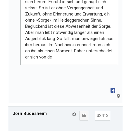
sich herum. Er ruht in sich und genügt sich
selbst. So ist er ohne Vergangenheit und
Zukunft, ohne Erinnerung und Erwartung, d.h.
ohne »Sorge« im Heideggerschen Sinne.
Beglückend ist diese Abwesenheit der Sorge.
Aber man lebt notwendig länger als einen
Augenblick lang. So fällt man unweigerlich aus
ihm heraus. Im Nachhinein erinnert man sich
an ihn als einen Moment. Daher unterscheidet
er sich von de
N
a
c
h
Jörn Budesheim
G
Zitat
32413
o
e
b
f
e