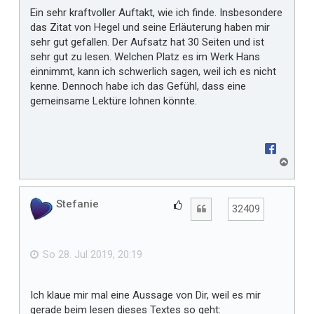
Ein sehr kraftvoller Auftakt, wie ich finde. Insbesondere
das Zitat von Hegel und seine Erläuterung haben mir
sehr gut gefallen. Der Aufsatz hat 30 Seiten und ist
sehr gut zu lesen. Welchen Platz es im Werk Hans
einnimmt, kann ich schwerlich sagen, weil ich es nicht
kenne. Dennoch habe ich das Gefühl, dass eine
gemeinsame Lektüre lohnen könnte.
N
a
c
h
Stefanie
G
Zitat
32409
o
e
b
f
e
n
ä
So 28. Jul 2019, 20:19
l
l
Ich klaue mir mal eine Aussage von Dir, weil es mir
t
gerade beim lesen dieses Textes so geht:
m