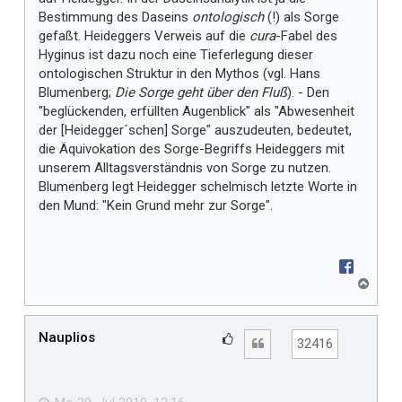
Bestimmung des Daseins
ontologisch
(!) als Sorge
gefaßt. Heideggers Verweis auf die
cura
-Fabel des
Hyginus ist dazu noch eine Tieferlegung dieser
ontologischen Struktur in den Mythos (vgl. Hans
Blumenberg;
Die Sorge geht über den Fluß
). - Den
"beglückenden, erfüllten Augenblick" als "Abwesenheit
der [Heidegger´schen] Sorge" auszudeuten, bedeutet,
die Äquivokation des Sorge-Begriffs Heideggers mit
unserem Alltagsverständnis von Sorge zu nutzen.
Blumenberg legt Heidegger schelmisch letzte Worte in
den Mund: "Kein Grund mehr zur Sorge".
N
a
c
h
Nauplios
G
Zitat
32416
o
e
b
f
e
n
ä