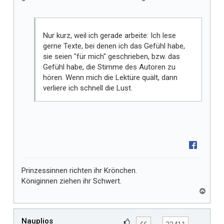
i
r
Nur kurz, weil ich gerade arbeite: Ich lese
gerne Texte, bei denen ich das Gefühl habe,
sie seien "für mich" geschrieben, bzw. das
Gefühl habe, die Stimme des Autoren zu
hören. Wenn mich die Lektüre quält, dann
verliere ich schnell die Lust.
Prinzessinnen richten ihr Krönchen.
Königinnen ziehen ihr Schwert.
N
a
c
h
Nauplios
G