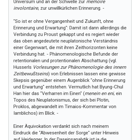
Universum und an der Schwelle zur
memoire
involontaire
, zur unwillkürlichen Erinnerung. -
"So ist er ohne Vergangenheit und Zukunft, ohne
Erinnerung und Erwartung": Damit ist dann allerdings die
Verbindung zu Proust gekappt und es regiert wieder
das oben angedeutete neuplatonische Verständnis
einer Gegenwart, die mit ihren Zeithorizonten keine
Verbindung hat. - Phänomenologische Befunde der
retentionalen und protentionalen Abschattung (vgl.
Husserls
Vorlesungen zur Phänomenologie des innern
Zeitbewußtseins
) von Erlebnissen lassen eine gewisse
Skepsis gegenüber einem Augenblick "ohne Erinnerung
und Erwartung" entstehen. Vermutlich hat Byung-Chul
Han hier das "Verharren im Einen" (
menein en eni
, ein
Topos des Neuplatonismus, der sich bei Plotin,
Proklos, abgewandelt im Timaios-Kommentar von
Iamblichos) im Blick. -
Einer Äquivokation verdankt sich nach meinem
Eindruck die "Abwesenheit der Sorge" unter Hinweis
auf Heidegger. In der Daseinsanalytik ist ja die