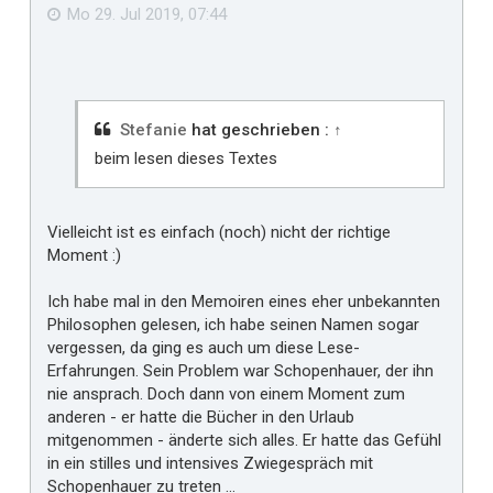
n
ä
Mo 29. Jul 2019, 07:44
l
l
t
m
i
Stefanie
hat geschrieben :
↑
r
beim lesen dieses Textes
Vielleicht ist es einfach (noch) nicht der richtige
Moment :)
Ich habe mal in den Memoiren eines eher unbekannten
Philosophen gelesen, ich habe seinen Namen sogar
vergessen, da ging es auch um diese Lese-
Erfahrungen. Sein Problem war Schopenhauer, der ihn
nie ansprach. Doch dann von einem Moment zum
anderen - er hatte die Bücher in den Urlaub
mitgenommen - änderte sich alles. Er hatte das Gefühl
in ein stilles und intensives Zwiegespräch mit
Schopenhauer zu treten ...