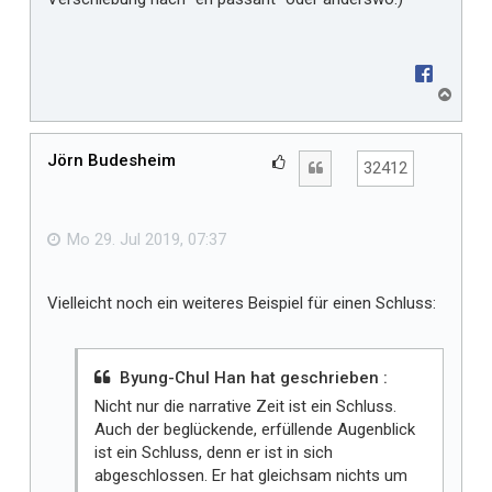
N
a
c
h
Jörn Budesheim
G
Zitat
32412
o
e
b
f
e
n
ä
Mo 29. Jul 2019, 07:37
l
l
Vielleicht noch ein weiteres Beispiel für einen Schluss:
t
m
i
Byung-Chul Han hat geschrieben :
r
Nicht nur die narrative Zeit ist ein Schluss.
Auch der beglückende, erfüllende Augenblick
ist ein Schluss, denn er ist in sich
abgeschlossen. Er hat gleichsam nichts um