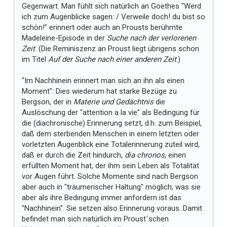
Gegenwart. Man fühlt sich natürlich an Goethes "Werd
ich zum Augenblicke sagen: / Verweile doch! du bist so
schön!" erinnert oder auch an Prousts berühmte
Madeleine-Episode in der
Suche nach der verlorenen
Zeit
. (Die Reminiszenz an Proust liegt übrigens schon
im Titel
Auf der Suche nach einer anderen Zeit
.)
"Im Nachhinein erinnert man sich an ihn als einen
Moment": Dies wiederum hat starke Bezüge zu
Bergson, der in
Materie und Gedächtnis
die
Auslöschung der "attention a la vie" als Bedingung für
die (diachronische) Erinnerung setzt, d.h. zum Beispiel,
daß dem sterbenden Menschen in einem letzten oder
vorletzten Augenblick eine Totalerinnerung zuteil wird,
daß er durch die Zeit hindurch,
dia chronos
, einen
erfüllten Moment hat, der ihm sein Leben als Totalität
vor Augen führt. Solche Momente sind nach Bergson
aber auch in "träumerischer Haltung" möglich; was sie
aber als ihre Bedingung immer anfordern ist das
"Nachhinein". Sie setzen also Erinnerung voraus. Damit
befindet man sich natürlich im Proust´schen