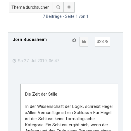
Suche
Erweiterte Suche
7 Beiträge • Seite
1
von
1
Jörn Budesheim
G
Zitat
32378
e
f
ä
Sa 27. Jul 2019, 06:47
l
l
t
m
i
Die Zeit der Stille
r
In der Wissenschaft der Logik‹ schreibt Hegel:
»Alles Vernünftige ist ein Schluss.« Für Hegel
ist der Schluss keine formallogische
Kategorie. Ein Schluss ergibt sich, wenn der
Anfang und das Ende eines Prozesses einen