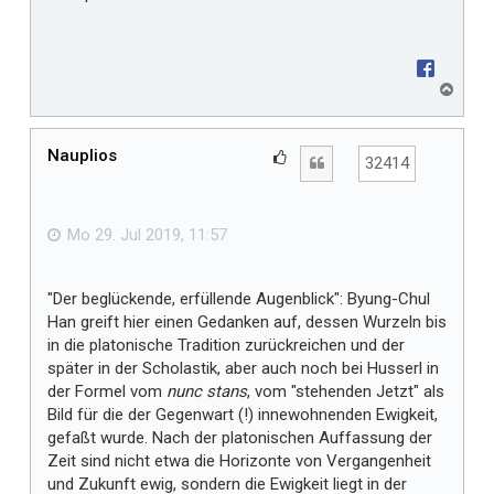
N
a
c
h
Nauplios
G
Zitat
32414
o
e
b
f
e
n
ä
Mo 29. Jul 2019, 11:57
l
l
"Der beglückende, erfüllende Augenblick": Byung-Chul
t
Han greift hier einen Gedanken auf, dessen Wurzeln bis
m
in die platonische Tradition zurückreichen und der
i
später in der Scholastik, aber auch noch bei Husserl in
r
der Formel vom
nunc stans
, vom "stehenden Jetzt" als
Bild für die der Gegenwart (!) innewohnenden Ewigkeit,
gefaßt wurde. Nach der platonischen Auffassung der
Zeit sind nicht etwa die Horizonte von Vergangenheit
und Zukunft ewig, sondern die Ewigkeit liegt in der