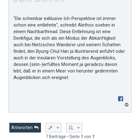
Mo 29. Jul 2019, 12:16
l
l
"Die scheinbar exklusive Ich-Perspektive ist immer
t
schon eine entlehnte", schreibt Alethos soeben in
m
einem Nachbarthread. Diese Entlehnung ist eine
i
Denkfigur, die sich als ein Modus der Abkünftigkeit
r
auch bei Nietzsches Wanderer und seinem Schatten
findet, den Byung-Chul Han ja illustrierend anführt oder
auch in der insularen Vorstellung des Augenblicks,
dessen (sinn-)erfülltes Moment ja geradezu davon
lebt, daß er in einem Meer von herunter gedimmten
Augenblicken sich ereignet.
N
a
c
h
o
Antworten
b
7 Beiträge • Seite
1
von
1
e