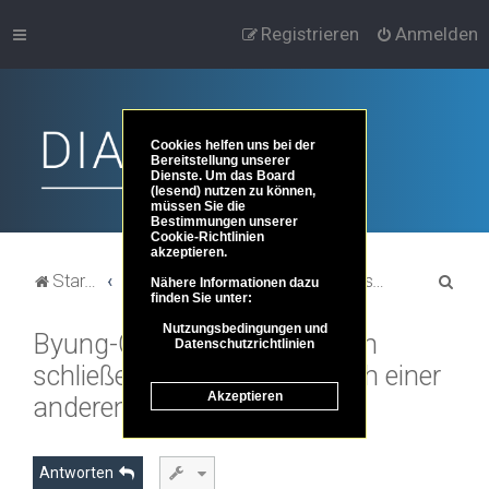
Registrieren
Anmelden
Cookies helfen uns bei der
Bereitstellung unserer
Dienste. Um das Board
(lesend) nutzen zu können,
müssen Sie die
Bestimmungen unserer
Cookie-Richtlinien
akzeptieren.
S
Startseite
Portal
Foren-Übersicht
Philosoph*innen, Lesethreads, Vorträge & Video
Lesethreads
Nähere Informationen dazu
finden Sie unter:
u
Nutzungsbedingungen und
Byung-Chul Han: Bitte Augen
c
Datenschutzrichtlinien
schließen Auf der Suche nach einer
h
Akzeptieren
e
anderen Zeit
Antworten