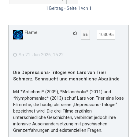
1 Beitrag • Seite
1
von
1
Flame
G
Zitat
103095
e
f
ä
So 21. Jun 2026, 15:22
l
l
Die Depressions-Trilogie von Lars von Trier:
t
Schmerz, Sehnsucht und menschliche Abgründe
m
i
Mit *Antichrist* (2009), *Melancholia* (2011) und
r
*Nymphomaniac* (2013) schuf Lars von Trier eine lose
Filmreihe, die häufig als seine „Depressions-Trilogie“
bezeichnet wird. Die drei Filme erzählen
unterschiedliche Geschichten, verbindet jedoch ihre
intensive Auseinandersetzung mit psychischen
Grenzerfahrungen und existenziellen Fragen.