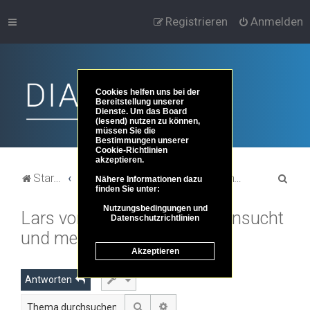
Registrieren
Anmelden
Cookies helfen uns bei der
Bereitstellung unserer
Dienste. Um das Board
(lesend) nutzen zu können,
müssen Sie die
Bestimmungen unserer
Cookie-Richtlinien
akzeptieren.
S
Startseite
Portal
Foren-Übersicht
Kunst und Kultur
Kino und Filme
Nähere Informationen dazu
finden Sie unter:
u
Nutzungsbedingungen und
Lars von Trier: Schmerz, Sehnsucht
c
Datenschutzrichtlinien
und menschliche Abgründe
h
Akzeptieren
e
Antworten
Suche
Erweiterte Suche