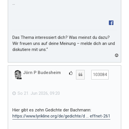
...
Das Thema interessiert dich? Was meinst du dazu?
Wir freuen uns auf deine Meinung – melde dich an und
diskutiere mit uns.“
N
a
c
h
Jörn P Budesheim
G
Zitat
103084
o
e
b
f
e
n
ä
So 21. Jun 2026, 09:20
l
l
Hier gibt es zehn Gedichte der Bachmann:
t
https://www.lyrikline.org/de/gedichte/d ... effnet-261
m
i