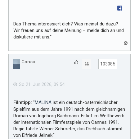
r
Das Thema interessiert dich? Was meinst du dazu?
Wir freuen uns auf deine Meinung – melde dich an und
diskutiere mit uns.“
N
a
c
h
Consul
G
Zitat
103085
o
e
b
f
e
n
ä
So 21. Jun 2026, 09:54
l
l
Filmtipp:
"
MALINA
ist ein deutsch-österreichischer
t
Spielfilm aus dem Jahre 1991 nach dem gleichnamigen
m
Roman von Ingeborg Bachmann. Er lief im Wettbewerb
i
der Internationalen Filmfestspiele von Cannes 1991.
r
Regie führte Werner Schroeter, das Drehbuch stammt
von Elfriede Jelinek."