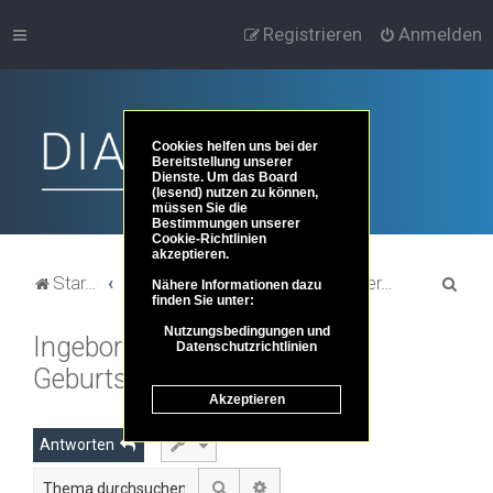
Registrieren
Anmelden
Cookies helfen uns bei der
Bereitstellung unserer
Dienste. Um das Board
(lesend) nutzen zu können,
müssen Sie die
Bestimmungen unserer
Cookie-Richtlinien
akzeptieren.
S
Startseite
Portal
Foren-Übersicht
Kunst und Kultur
Literatur
Nähere Informationen dazu
finden Sie unter:
u
Nutzungsbedingungen und
Ingeborg Bachmann / 100.
c
Datenschutzrichtlinien
Geburtstag
h
Akzeptieren
e
Antworten
Suche
Erweiterte Suche