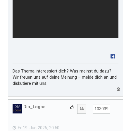
Das Thema interessiert dich? Was meinst du dazu?
Wir freuen uns auf deine Meinung – melde dich an und
diskutiere mit uns.
N
a
c
h
Dia_Logos
G
Zitat
103039
o
e
b
f
e
n
ä
Fr 19. Jun 2026, 20:50