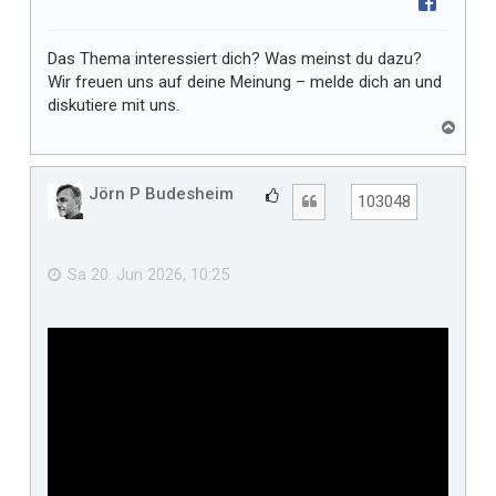
Das Thema interessiert dich? Was meinst du dazu?
Wir freuen uns auf deine Meinung – melde dich an und
diskutiere mit uns.
N
a
c
h
Jörn P Budesheim
G
Zitat
103048
o
e
b
f
e
n
ä
Sa 20. Jun 2026, 10:25
l
l
t
m
i
r