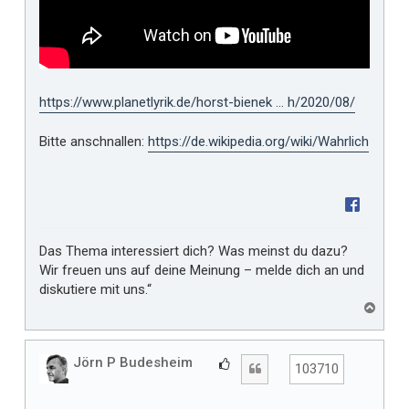
https://www.planetlyrik.de/horst-bienek ... h/2020/08/
Bitte anschnallen:
https://de.wikipedia.org/wiki/Wahrlich
Das Thema interessiert dich? Was meinst du dazu?
Wir freuen uns auf deine Meinung – melde dich an und
diskutiere mit uns.“
N
a
c
h
Jörn P Budesheim
G
Zitat
103710
o
e
b
f
e