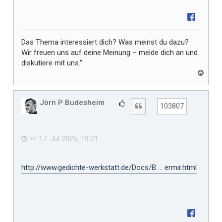
Das Thema interessiert dich? Was meinst du dazu?
Wir freuen uns auf deine Meinung – melde dich an und
diskutiere mit uns.“
N
a
c
h
Jörn P Budesheim
G
Zitat
103807
o
e
b
f
e
n
ä
Fr 17. Jul 2026, 19:21
l
l
http://www.gedichte-werkstatt.de/Docs/B ... ermir.html
t
m
i
r