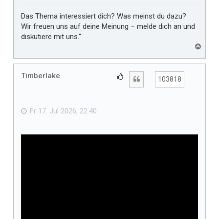
Das Thema interessiert dich? Was meinst du dazu?
Wir freuen uns auf deine Meinung – melde dich an und
diskutiere mit uns.“
N
a
c
h
Timberlake
G
Zitat
103818
o
e
b
f
e
n
ä
Fr 17. Jul 2026, 22:40
l
l
t
m
i
r