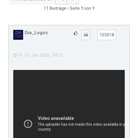
11 Beiträge • Seite
1
von
1
Dia_Logos
G
Zitat
103018
e
f
ä
Fr 19. Jun 2026, 14:15
l
l
t
m
i
r