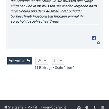
die Sprache ist die Strafe. In sie müssen alle Dinge
eingehen und in ihr müssen sie wieder vergehen nach
ihrer Schuld und dem Ausmaß ihrer Schuld.“
So beschrieb Ingeborg Bachmnann einmal ihr
sprachphilosophisches Credo
N
a
c
h
o
Antworten
b
11 Beiträge • Seite
1
von
1
e
n
Startseite
Portal
Foren-Übersicht