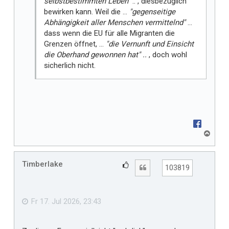
selbstbestimmten Leben"
.. , diesbezüglich
bewirken kann. Weil die ...
"gegenseitige
Abhängigkeit aller Menschen vermittelnd"
...
dass wenn die EU für alle Migranten die
Grenzen öffnet, ...
"die Vernunft und Einsicht
die Oberhand gewonnen hat" ..
, doch wohl
sicherlich nicht.
N
a
c
h
Timberlake
G
Zitat
103819
o
e
b
f
e
n
ä
Fr 17. Jul 2026, 23:43
l
l