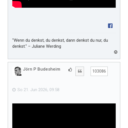
"Wenn du denkst, du denkst, dann denkst du nur, du
denkst." – Juliane Werding
N
a
c
h
Jörn P Budesheim
G
Zitat
103086
o
e
b
f
e
n
ä
So 21. Jun 2026, 09:58
l
l
t
m
i
r