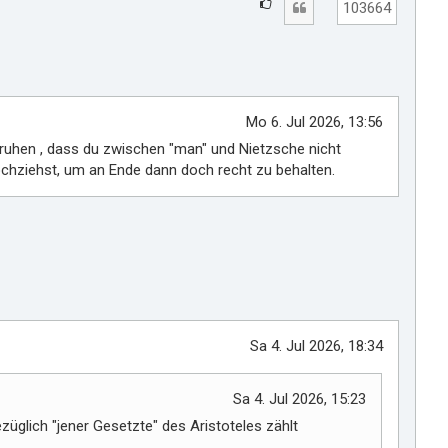
G
Zitat
103664
e
f
ä
l
l
Mo 6. Jul 2026, 13:56
t
eruhen , dass du zwischen "man" und Nietzsche nicht
m
ochziehst, um an Ende dann doch recht zu behalten.
i
r
Sa 4. Jul 2026, 18:34
Sa 4. Jul 2026, 15:23
üglich "jener Gesetzte" des Aristoteles zählt