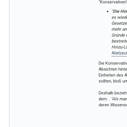
"Konservativen"
"
Die Hin
es wiede
Gesetze 
mehr an
Gründe u
bestreit
Hinzu-Lü
Nietzsch
Die Konservativ
Absichten hinte
Einheiten des A
sollten, bloß 
Deshalb bezieht
dem ..
"Als man
deren Wissensc