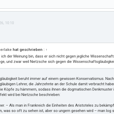
26, 10:10
erlake
hat geschrieben :
↑
ich der Meinung bin, dass er sich nicht gegen jegliche Wissenschaftsg
iege, und zwar weil Nietzsche sich gegen die Wissenschaftsgläubigkei
läubigkeit beruht immer auf einem gewissen Konservatismus. Nach 
läubigen Lehrer, die Jahrzehnte an der Schule damit verbracht habe
die Köpfe zu hämmern, sodass ihnen die dogmatischen Denkmuster in
kt wird bei Nietzsche beschrieben:
er. – Als man in Frankreich die Einheiten des Aristoteles zu bekämpf
n, was so oft zu sehen ist, aber so ungern gesehen wird – man log 