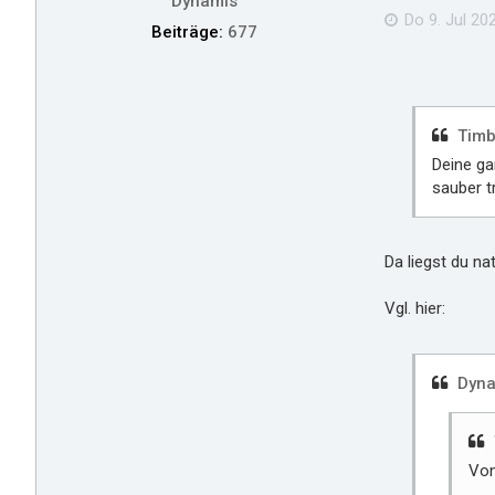
Dynamis
Do 9. Jul 202
Beiträge:
677
Timb
Deine ga
sauber t
Da liegst du na
Vgl. hier:
Dyna
Von