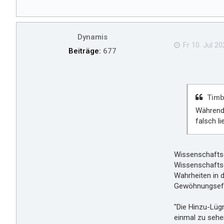
Dynamis
Fr 10. Jul 20
Beiträge:
677
Timb
Während 
falsch l
Wissenschaftsg
Wissenschaftsg
Wahrheiten in 
Gewöhnungseffe
"Die Hinzu-Lügn
einmal zu sehe