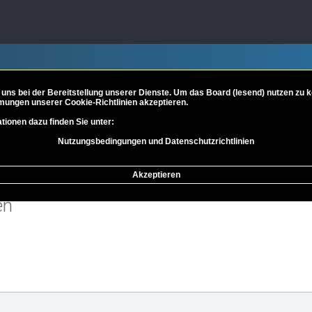
 uns bei der Bereitstellung unserer Dienste. Um das Board (lesend) nutzen zu
mungen unserer Cookie-Richtlinien akzeptieren.
tionen dazu finden Sie unter:
Nutzungsbedingungen und Datenschutzrichtlinien
n, Lesethreads, Vorträge & Video
Philosoph*innen
Friedr
Akzeptieren
en
eiterte Suche