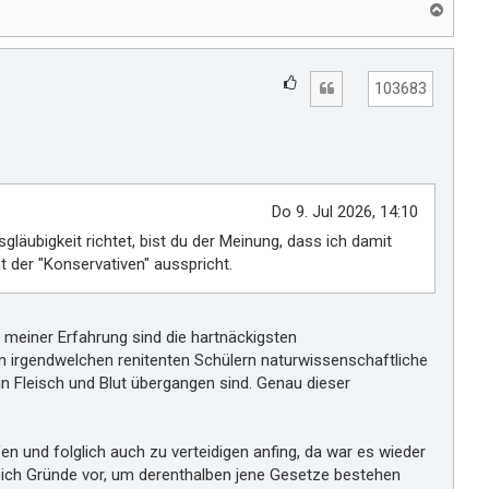
N
a
c
h
G
Zitat
o
103683
e
b
e
f
n
ä
l
l
Do 9. Jul 2026, 14:10
t
läubigkeit richtet, bist du der Meinung, dass ich damit
m
t der "Konservativen" ausspricht.
i
r
meiner Erfahrung sind die hartnäckigsten
n irgendwelchen renitenten Schülern naturwissenschaftliche
 Fleisch und Blut übergangen sind. Genau dieser
en und folglich auch zu verteidigen anfing, da war es wieder
sich Gründe vor, um derenthalben jene Gesetze bestehen