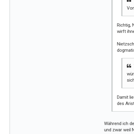
Von
Richtig, 
wirft ihn
Nietzsch
dogmatis
wür
sic
Damit li
des Arist
Während ich der
und zwar weil 