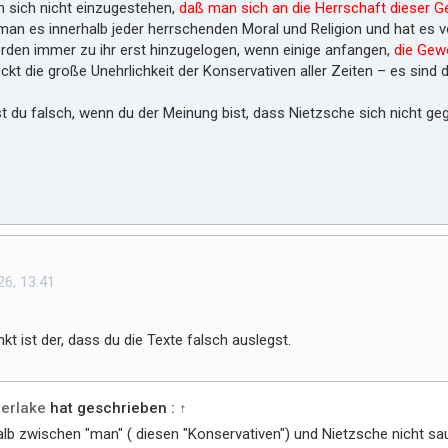
m sich nicht einzugestehen,
daß man sich an die Herrschaft dieser 
an es innerhalb jeder herrschenden Moral und Religion und hat es vo
den immer zu ihr erst hinzugelogen, wenn einige anfangen,
die Gew
eckt die große Unehrlichkeit der Konservativen aller Zeiten – es sind 
 du falsch, wenn du der Meinung bist, dass Nietzsche sich nicht geg
26, 13:41
nkt ist der, dass du die Texte falsch auslegst.
erlake
hat geschrieben :
↑
lb zwischen "man" ( diesen "Konservativen") und Nietzsche nicht sau