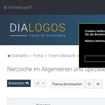
Schnellzugriff
Cookies helfen
Sie die Bestim
Nähere Informa
Startseite
Portal
Foren-Übersicht
Philosoph*inne
Nietzsche im Allgemeinen und Speziell
Antworten
Suche
Erw