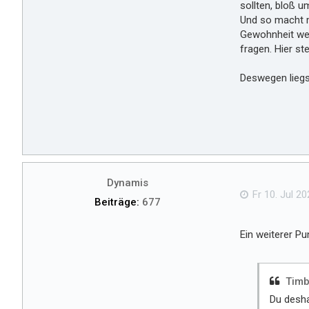
sollten, bloß u
Und so macht m
Gewohnheit wer
fragen. Hier st
Deswegen liegst
Dynamis
Fr 10. Jul 20
Beiträge:
677
Ein weiterer Pu
Timb
Du desha