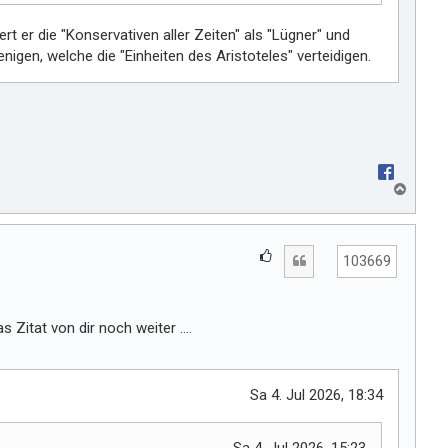
ert er die "Konservativen aller Zeiten" als "Lügner" und
enigen, welche die "Einheiten des Aristoteles" verteidigen.
N
a
c
h
G
Zitat
o
103669
e
b
e
f
n
ä
 Zitat von dir noch weiter ....
l
l
t
Sa 4. Jul 2026, 18:34
m
i