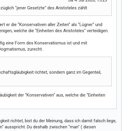
Sa 4. Jul 2026, 15:23
r
üglich "jener Gesetzte" des Aristoteles zählt
ert er die "Konservativen aller Zeiten" als "Lügner" und
enigen, welche die "Einheiten des Aristoteles" verteidigen.
ufig eine Form des Konservatismus ist und mit
 Dogmatismus, zurecht.
haftsgläubigkeit richtet, sondern ganz im Gegenteil,
äubigkeit der "Konservativen" aus, welche die "Einheiten
eit richtet, bist du der Meinung, dass ich damit falsch liege,
n" ausspricht. Du deshalb zwischen "man" ( diesen