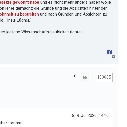
Gesetze gewöhnt habe
und es nicht mehr anders haben wolle.
n jeher gemacht: die Gründe und die Absichten hinter der
ohnheit zu bestreiten
und nach Gründen und Absichten zu
die Hinzu-Lügner."
en jegliche Wissenschaftsgläubigkeit richtet.
N
a
c
h
G
Zitat
o
103685
e
b
e
f
n
ä
l
l
t
Do 9. Jul 2026, 14:10
m
ber trennst.
i