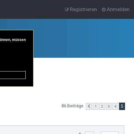
Registrieren
Anmelden
 können, müssen
ich Nietzsche
86 Beiträge
5
1
2
3
4
Vorherige