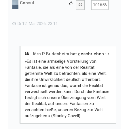
h
Consul
G
Zitat
101656
o
e
b
f
e
n
ä
Di 12. Mai 2026, 23:11
l
l
t
m
i
Jörn P Budesheim
hat geschrieben :
↑
r
»Es ist eine armselige Vorstellung von
Fantasie, sie als eine von der Realität
getrennte Welt zu betrachten, als eine Welt,
die ihre Unwirklichkeit deutlich offenbart.
Fantasie ist genau das, womit die Realität
verwechselt werden kann. Durch die Fantasie
festigt sich unsere Überzeugung vom Wert
der Realität; auf unsere Fantasien zu
verzichten hieße, unseren Bezug zur Welt
aufzugeben.« (Stanley Cavell)