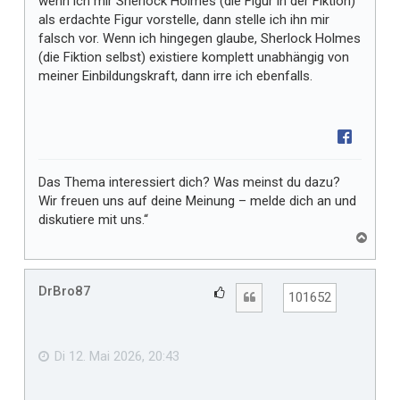
wenn ich mir Sherlock Holmes (die Figur in der Fiktion)
r
als erdachte Figur vorstelle, dann stelle ich ihn mir
falsch vor. Wenn ich hingegen glaube, Sherlock Holmes
(die Fiktion selbst) existiere komplett unabhängig von
meiner Einbildungskraft, dann irre ich ebenfalls.
Das Thema interessiert dich? Was meinst du dazu?
Wir freuen uns auf deine Meinung – melde dich an und
diskutiere mit uns.“
N
a
c
h
DrBro87
G
Zitat
101652
o
e
b
f
e
n
ä
Di 12. Mai 2026, 20:43
l
l