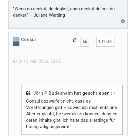
"Wenn du denkst, du denkst, dann denkst du nur, du
denkst." – Juliane Werding
N
a
c
h
Consul
G
Zitat
101659
o
e
b
f
e
n
ä
Di 12. Mai 2026, 23:25
l
l
t
m
i
Jörn P Budesheim
hat geschrieben :
↑
r
Consul bezweifelt nicht, dass es
Vorstellungen gibt – soweit ich mich entsinne.
Aber er glaubt, bezweifeln zu können, dass es
deren Inhalte gibt. Ich halte das allerdings für
hochgradig ungereimt.