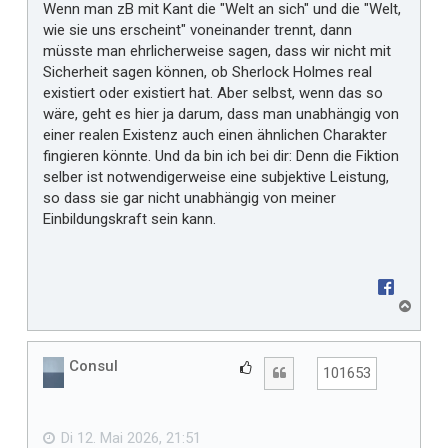
Wenn man zB mit Kant die "Welt an sich" und die "Welt,
t
wie sie uns erscheint" voneinander trennt, dann
m
müsste man ehrlicherweise sagen, dass wir nicht mit
i
Sicherheit sagen können, ob Sherlock Holmes real
r
existiert oder existiert hat. Aber selbst, wenn das so
wäre, geht es hier ja darum, dass man unabhängig von
einer realen Existenz auch einen ähnlichen Charakter
fingieren könnte. Und da bin ich bei dir: Denn die Fiktion
selber ist notwendigerweise eine subjektive Leistung,
so dass sie gar nicht unabhängig von meiner
Einbildungskraft sein kann.
N
a
c
h
Consul
G
Zitat
101653
o
e
b
f
e
n
ä
Di 12. Mai 2026, 21:51