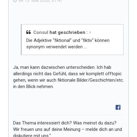
Mi 13. Mai 2026, 07:41
l
l
t
m
i
Consul
hat geschrieben :
↑
r
Die Adjektive "fiktional" und "fiktiv" können
synonym verwendet werden ...
Ja, man kann dazwischen unterscheiden. Ich hab
allerdings nicht das Gefühl, dass wir komplett offtopic
gehen, wenn wir auch fiktionale Bilder/Geschichten/etc.
in den Blick nehmen.
Das Thema interessiert dich? Was meinst du dazu?
Wir freuen uns auf deine Meinung – melde dich an und
diskutiere mit uns.“