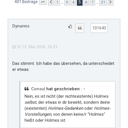
401 Beiträge
5
…
…
1
3
4
6
7
21
Seite
5
Vorherige
von
21
Nächste
Dynamis
G
Zitat
101643
e
f
ä
Di 12. Mai 2026, 16:23
l
l
Das stimmt. Ich habe das übersehen, da unterscheidet
t
er etwas:
m
i
r
Consul
hat geschrieben :
↑
Nein, es ist nicht (der nichtexistente) Holmes
selbst
, der etwas in dir bewirkt, sondern deine
(existenten)
Holmes-Gedanken
oder
Holmes-
Vorstellungen
, von denen keine/r "Holmes"
heißt oder Holmes ist.