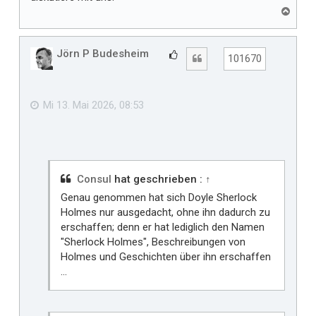
N
a
c
h
Jörn P Budesheim
G
Zitat
101670
o
e
b
f
e
n
ä
Mi 13. Mai 2026, 08:53
l
l
t
m
i
Consul
hat geschrieben :
↑
r
Genau genommen hat sich Doyle Sherlock
Holmes nur ausgedacht, ohne ihn dadurch zu
erschaffen; denn er hat lediglich den Namen
"Sherlock Holmes", Beschreibungen von
Holmes und Geschichten über ihn erschaffen
...