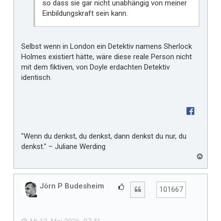
so dass sie gar nicht unabhängig von meiner
Einbildungskraft sein kann.
Selbst wenn in London ein Detektiv namens Sherlock
Holmes existiert hätte, wäre diese reale Person nicht
mit dem fiktiven, von Doyle erdachten Detektiv
identisch.
"Wenn du denkst, du denkst, dann denkst du nur, du
denkst." – Juliane Werding
N
a
c
h
Jörn P Budesheim
G
Zitat
101667
o
e
b
f
e
n
ä