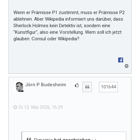
Wenn er Prämisse P1 zustimmt, muss er Prämisse P2
ablehnen. Aber Wikipedia informiert uns darüber, dass
Sherlock Holmes kein Detektiv ist, sondern eine
"Kunstfigur", also eine Vorstellung. Wem soll ich jetzt
glauben: Consul oder Wikipedia?
N
a
c
h
Jörn P Budesheim
G
Zitat
101644
o
e
b
f
e
n
ä
Di 12. Mai 2026, 16:29
l
l
t
m
i