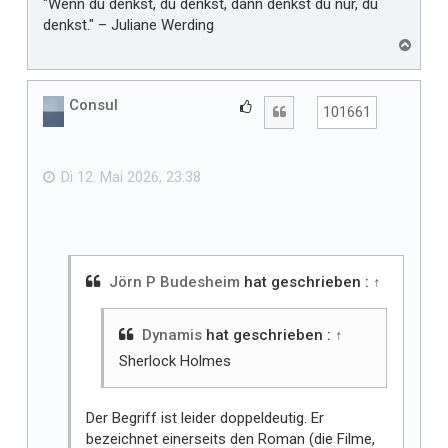
"Wenn du denkst, du denkst, dann denkst du nur, du
denkst." – Juliane Werding
N
a
c
h
Consul
G
Zitat
101661
o
e
b
f
e
n
ä
Di 12. Mai 2026, 23:38
l
l
t
m
i
Jörn P Budesheim
hat geschrieben :
↑
r
Dynamis
hat geschrieben :
↑
Sherlock Holmes
Der Begriff ist leider doppeldeutig. Er
bezeichnet einerseits den Roman (die Filme,