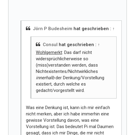
l
l
t
m
i
Jörn P Budesheim
hat geschrieben :
↑
r
Consul
hat geschrieben :
↑
Wohlgemerkt
: Das darf nicht
widersprüchlicherweise so
(miss)verstanden werden, dass
Nichtexistentes/Nichtwirkliches
innerhalb
der Denkung/Vorstellung
existiert, durch welche es
gedacht/vorgestellt wird.
Was eine Denkung ist, kann ich mir einfach
nicht merken, aber ich habe immerhin eine
gewisse Vorstellung davon, was eine
Vorstellung ist. Das bedeutet Pi mal Daumen
gesagt, dass ich mir Dinge, die mir nicht