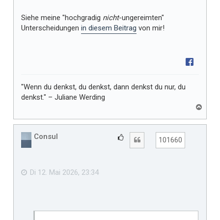
Siehe meine "hochgradig
nicht
-ungereimten"
Unterscheidungen
in diesem Beitrag
von mir!
"Wenn du denkst, du denkst, dann denkst du nur, du
denkst." – Juliane Werding
N
a
c
h
Consul
G
Zitat
101660
o
e
b
f
e
n
ä
Di 12. Mai 2026, 23:34
l
l
t
m