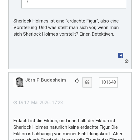
Sherlock Holmes ist eine "erdachte Figur", also eine
Vorstellung. Und was stellt man sich vor, wenn man
sich Sherlock Holmes vorstellt? Einen Detektiven.
N
a
c
h
Jörn P Budesheim
G
Zitat
101648
o
e
b
f
e
n
ä
Di 12. Mai 2026, 17:28
l
l
Erdacht ist die Fiktion, und innerhalb der Fiktion ist
t
Sherlock Holmes natürlich keine erdachte Figur. Die
m
Fiktion ist abhängig von meiner Einbildungskraft. Aber
i