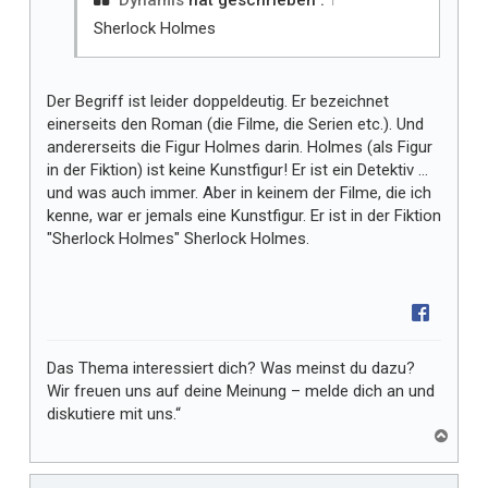
Dynamis
hat geschrieben :
↑
r
Sherlock Holmes
Der Begriff ist leider doppeldeutig. Er bezeichnet
einerseits den Roman (die Filme, die Serien etc.). Und
andererseits die Figur Holmes darin. Holmes (als Figur
in der Fiktion) ist keine Kunstfigur! Er ist ein Detektiv …
und was auch immer. Aber in keinem der Filme, die ich
kenne, war er jemals eine Kunstfigur. Er ist in der Fiktion
"Sherlock Holmes" Sherlock Holmes.
Das Thema interessiert dich? Was meinst du dazu?
Wir freuen uns auf deine Meinung – melde dich an und
diskutiere mit uns.“
N
a
c