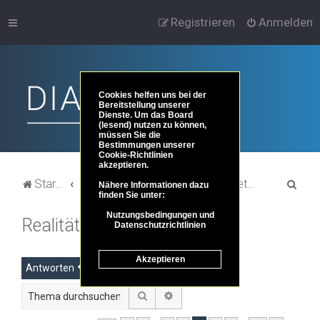
Registrieren
Anmelden
Cookies helfen uns bei der
Bereitstellung unserer
Dienste. Um das Board
(lesend) nutzen zu können,
müssen Sie die
Bestimmungen unserer
Cookie-Richtlinien
akzeptieren.
S
Startseite
Portal
Foren-Übersicht
Themenbereiche der Philosophie
Metaphysik und Ontologie
Nähere Informationen dazu
finden Sie unter:
u
Nutzungsbedingungen und
Realität und Fiktion
c
Datenschutzrichtlinien
h
Akzeptieren
e
Antworten
Suche
Erweiterte Suche