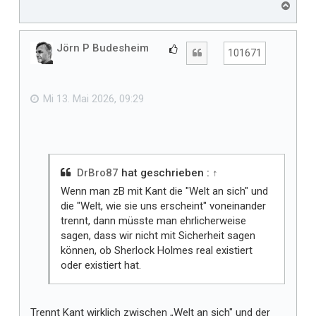
N
a
c
h
Jörn P Budesheim
G
Zitat
101671
o
e
b
f
e
n
ä
Mi 13. Mai 2026, 09:29
l
l
t
m
i
DrBro87
hat geschrieben :
↑
r
Wenn man zB mit Kant die "Welt an sich" und
die "Welt, wie sie uns erscheint" voneinander
trennt, dann müsste man ehrlicherweise
sagen, dass wir nicht mit Sicherheit sagen
können, ob Sherlock Holmes real existiert
oder existiert hat.
Trennt Kant wirklich zwischen „Welt an sich" und der