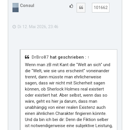
h
Consul
G
Zitat
101662
o
e
b
f
e
n
ä
Di 12. Mai 2026, 23:46
l
l
t
m
i
DrBro87
hat geschrieben :
↑
r
Wenn man zB mit Kant die "Welt an sich" und
die "Welt, wie sie uns erscheint" voneinander
trennt, dann müsste man ehrlicherweise
sagen, dass wir nicht mit Sicherheit sagen
können, ob Sherlock Holmes real existiert
oder existiert hat. Aber selbst, wenn das so
wäre, geht es hier ja darum, dass man
unabhängig von einer realen Existenz auch
einen ähnlichen Charakter fingieren könnte.
Und da bin ich bei dir: Denn die Fiktion selber
ist notwendigerweise eine subjektive Leistung,