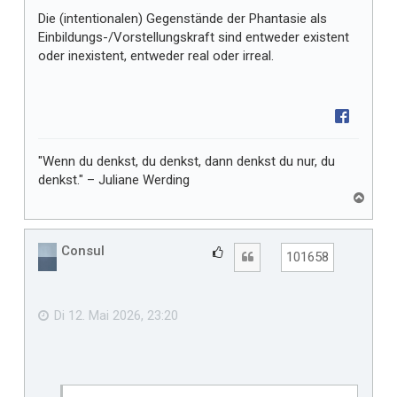
Die (intentionalen) Gegenstände der Phantasie als
Einbildungs-/Vorstellungskraft sind entweder existent
oder inexistent, entweder real oder irreal.
"Wenn du denkst, du denkst, dann denkst du nur, du
denkst." – Juliane Werding
N
a
c
h
Consul
G
Zitat
101658
o
e
b
f
e
n
ä
Di 12. Mai 2026, 23:20
l
l
t
m