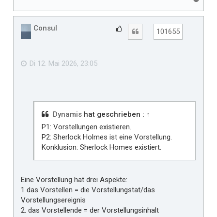
a
c
h
Consul
G
Zitat
101655
o
e
b
f
e
n
ä
Di 12. Mai 2026, 23:05
l
l
t
m
i
Dynamis
hat geschrieben :
↑
r
P1: Vorstellungen existieren.
P2: Sherlock Holmes ist eine Vorstellung.
Konklusion: Sherlock Homes existiert.
Eine Vorstellung hat drei Aspekte:
1 das Vorstellen = die Vorstellungstat/das
Vorstellungsereignis
2. das Vorstellende = der Vorstellungsinhalt