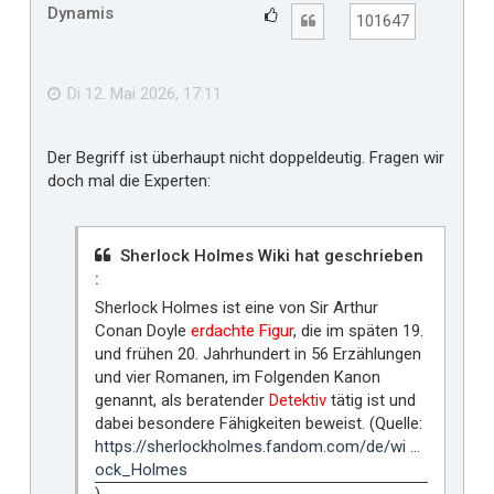
h
Dynamis
G
Zitat
101647
o
e
b
f
e
n
ä
Di 12. Mai 2026, 17:11
l
l
Der Begriff ist überhaupt nicht doppeldeutig. Fragen wir
t
doch mal die Experten:
m
i
r
Sherlock Holmes Wiki hat geschrieben
:
Sherlock Holmes ist eine von Sir Arthur
Conan Doyle
erdachte Figur
, die im späten 19.
und frühen 20. Jahrhundert in 56 Erzählungen
und vier Romanen, im Folgenden Kanon
genannt, als beratender
Detektiv
tätig ist und
dabei besondere Fähigkeiten beweist. (Quelle:
https://sherlockholmes.fandom.com/de/wi ...
ock_Holmes
)