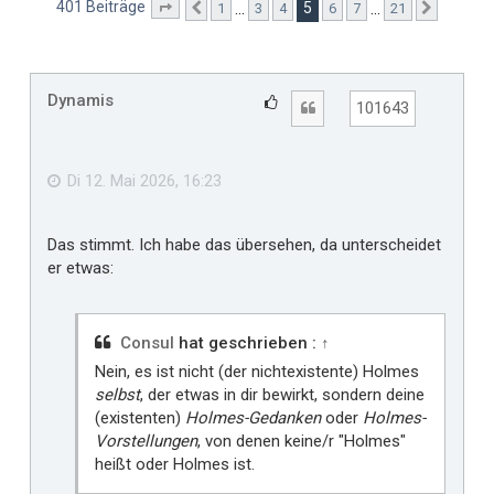
401 Beiträge
5
…
…
1
3
4
6
7
21
Seite
5
Vorherige
von
21
Nächste
Dynamis
G
Zitat
101643
e
f
ä
Di 12. Mai 2026, 16:23
l
l
Das stimmt. Ich habe das übersehen, da unterscheidet
t
er etwas:
m
i
r
Consul
hat geschrieben :
↑
Nein, es ist nicht (der nichtexistente) Holmes
selbst
, der etwas in dir bewirkt, sondern deine
(existenten)
Holmes-Gedanken
oder
Holmes-
Vorstellungen
, von denen keine/r "Holmes"
heißt oder Holmes ist.