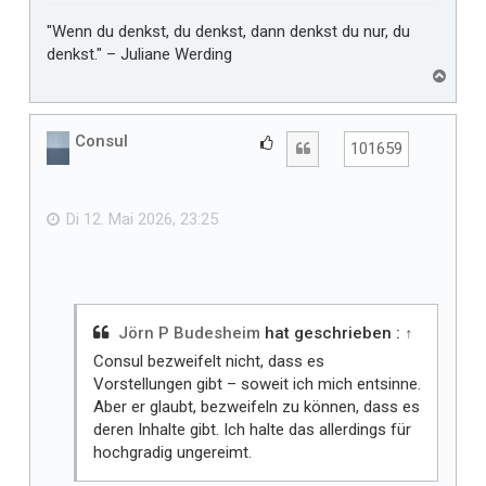
"Wenn du denkst, du denkst, dann denkst du nur, du
denkst." – Juliane Werding
N
a
c
h
Consul
G
Zitat
101659
o
e
b
f
e
n
ä
Di 12. Mai 2026, 23:25
l
l
t
m
i
Jörn P Budesheim
hat geschrieben :
↑
r
Consul bezweifelt nicht, dass es
Vorstellungen gibt – soweit ich mich entsinne.
Aber er glaubt, bezweifeln zu können, dass es
deren Inhalte gibt. Ich halte das allerdings für
hochgradig ungereimt.