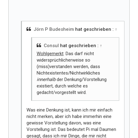
l
l
t
m
i
Jörn P Budesheim
hat geschrieben :
↑
r
Consul
hat geschrieben :
↑
Wohlgemerkt
: Das darf nicht
widersprüchlicherweise so
(miss)verstanden werden, dass
Nichtexistentes/Nichtwirkliches
innerhalb
der Denkung/Vorstellung
existiert, durch welche es
gedacht/vorgestellt wird.
Was eine Denkung ist, kann ich mir einfach
nicht merken, aber ich habe immerhin eine
gewisse Vorstellung davon, was eine
Vorstellung ist. Das bedeutet Pi mal Daumen
gesagt, dass ich mir Dinge, die mir nicht