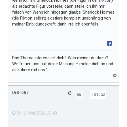
wenn ich mir Sherlock Holmes (die Figur in der Fiktion)
r
als erdachte Figur vorstelle, dann stelle ich ihn mir
falsch vor. Wenn ich hingegen glaube, Sherlock Holmes
(die Fiktion selbst) existiere komplett unabhängig von
meiner Einbildungskraft, dann irre ich ebenfalls.
Das Thema interessiert dich? Was meinst du dazu?
Wir freuen uns auf deine Meinung – melde dich an und
diskutiere mit uns.“
N
a
c
h
DrBro87
G
Zitat
101652
o
e
b
f
e
n
ä
Di 12. Mai 2026, 20:43
l
l