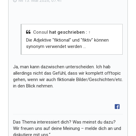
Mi 13. Mai 2026, 07:41
l
l
t
m
i
Consul
hat geschrieben :
↑
r
Die Adjektive "fiktional" und "fiktiv" können
synonym verwendet werden ...
Ja, man kann dazwischen unterscheiden. Ich hab
allerdings nicht das Gefühl, dass wir komplett offtopic
gehen, wenn wir auch fiktionale Bilder/Geschichten/etc.
in den Blick nehmen.
Das Thema interessiert dich? Was meinst du dazu?
Wir freuen uns auf deine Meinung – melde dich an und
diskutiere mit uns.“