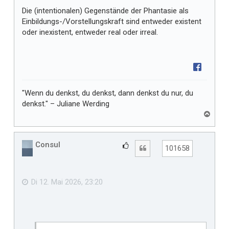
Die (intentionalen) Gegenstände der Phantasie als
Einbildungs-/Vorstellungskraft sind entweder existent
oder inexistent, entweder real oder irreal.
"Wenn du denkst, du denkst, dann denkst du nur, du
denkst." – Juliane Werding
N
a
c
h
Consul
G
Zitat
101658
o
e
b
f
e
n
ä
Di 12. Mai 2026, 23:20
l
l
t
m