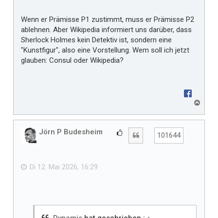
Wenn er Prämisse P1 zustimmt, muss er Prämisse P2
ablehnen. Aber Wikipedia informiert uns darüber, dass
Sherlock Holmes kein Detektiv ist, sondern eine
"Kunstfigur", also eine Vorstellung. Wem soll ich jetzt
glauben: Consul oder Wikipedia?
N
a
c
h
Jörn P Budesheim
G
Zitat
101644
o
e
b
f
e
n
ä
Di 12. Mai 2026, 16:29
l
l
t
m
i