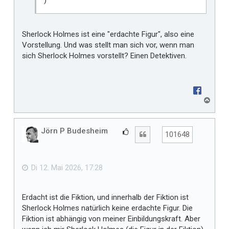
Sherlock Holmes ist eine "erdachte Figur", also eine
Vorstellung. Und was stellt man sich vor, wenn man
sich Sherlock Holmes vorstellt? Einen Detektiven.
N
a
c
h
Jörn P Budesheim
G
Zitat
101648
o
e
b
f
e
n
ä
Di 12. Mai 2026, 17:28
l
l
Erdacht ist die Fiktion, und innerhalb der Fiktion ist
t
Sherlock Holmes natürlich keine erdachte Figur. Die
m
Fiktion ist abhängig von meiner Einbildungskraft. Aber
i