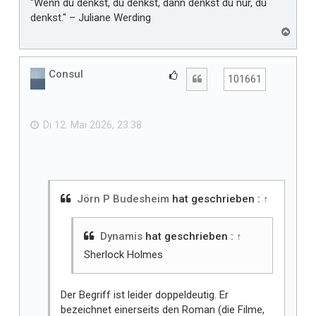
"Wenn du denkst, du denkst, dann denkst du nur, du
denkst." – Juliane Werding
N
a
c
h
Consul
G
Zitat
101661
o
e
b
f
e
n
ä
Di 12. Mai 2026, 23:38
l
l
t
m
i
Jörn P Budesheim
hat geschrieben :
↑
r
Dynamis
hat geschrieben :
↑
Sherlock Holmes
Der Begriff ist leider doppeldeutig. Er
bezeichnet einerseits den Roman (die Filme,