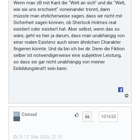
Wenn man zB mit Kant die "Welt an sich" und die "Welt,
t
wie sie uns erscheint" voneinander trennt, dann
m
müsste man ehrlicherweise sagen, dass wir nicht mit
i
Sicherheit sagen können, ob Sherlock Holmes real
r
existiert oder existiert hat. Aber selbst, wenn das so
wäre, geht es hier ja darum, dass man unabhängig von
einer realen Existenz auch einen ähnlichen Charakter
fingieren könnte. Und da bin ich bei dir: Denn die Fiktion
selber ist notwendigerweise eine subjektive Leistung,
so dass sie gar nicht unabhängig von meiner
Einbildungskraft sein kann.
N
a
c
h
Consul
G
Zitat
101653
o
e
b
f
e
n
ä
Di 12. Mai 2026, 21:51