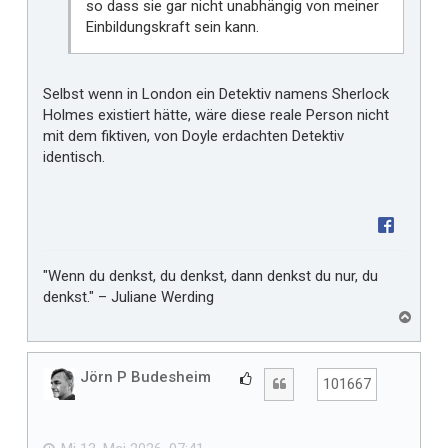
so dass sie gar nicht unabhängig von meiner
Einbildungskraft sein kann.
Selbst wenn in London ein Detektiv namens Sherlock
Holmes existiert hätte, wäre diese reale Person nicht
mit dem fiktiven, von Doyle erdachten Detektiv
identisch.
"Wenn du denkst, du denkst, dann denkst du nur, du
denkst." – Juliane Werding
N
a
c
h
Jörn P Budesheim
G
Zitat
101667
o
e
b
f
e
n
ä