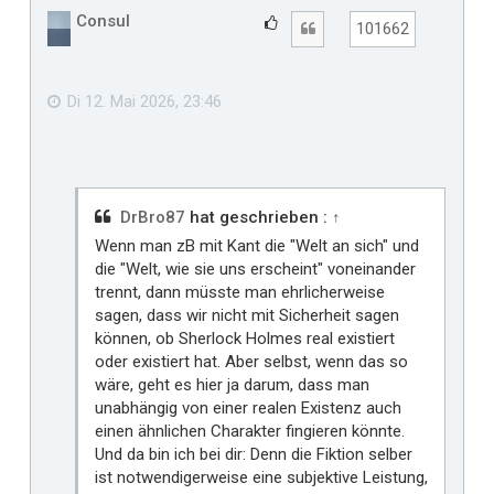
h
Consul
G
Zitat
101662
o
e
b
f
e
n
ä
Di 12. Mai 2026, 23:46
l
l
t
m
i
DrBro87
hat geschrieben :
↑
r
Wenn man zB mit Kant die "Welt an sich" und
die "Welt, wie sie uns erscheint" voneinander
trennt, dann müsste man ehrlicherweise
sagen, dass wir nicht mit Sicherheit sagen
können, ob Sherlock Holmes real existiert
oder existiert hat. Aber selbst, wenn das so
wäre, geht es hier ja darum, dass man
unabhängig von einer realen Existenz auch
einen ähnlichen Charakter fingieren könnte.
Und da bin ich bei dir: Denn die Fiktion selber
ist notwendigerweise eine subjektive Leistung,