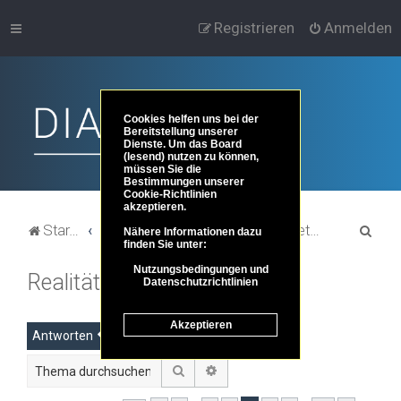
Registrieren
Anmelden
Cookies helfen uns bei der
Bereitstellung unserer
Dienste. Um das Board
(lesend) nutzen zu können,
müssen Sie die
Bestimmungen unserer
Cookie-Richtlinien
akzeptieren.
S
Startseite
Portal
Foren-Übersicht
Themenbereiche der Philosophie
Metaphysik und Ontologie
Nähere Informationen dazu
finden Sie unter:
u
Nutzungsbedingungen und
Realität und Fiktion
c
Datenschutzrichtlinien
h
Akzeptieren
e
Antworten
Suche
Erweiterte Suche