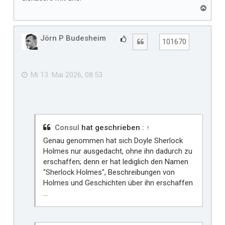
N
a
c
h
Jörn P Budesheim
G
Zitat
101670
o
e
b
f
e
n
ä
Mi 13. Mai 2026, 08:53
l
l
t
m
i
Consul
hat geschrieben :
↑
r
Genau genommen hat sich Doyle Sherlock
Holmes nur ausgedacht, ohne ihn dadurch zu
erschaffen; denn er hat lediglich den Namen
"Sherlock Holmes", Beschreibungen von
Holmes und Geschichten über ihn erschaffen
...