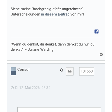
Siehe meine "hochgradig
nicht
-ungereimten"
Unterscheidungen
in diesem Beitrag
von mir!
"Wenn du denkst, du denkst, dann denkst du nur, du
denkst." – Juliane Werding
N
a
c
h
Consul
G
Zitat
101660
o
e
b
f
e
n
ä
Di 12. Mai 2026, 23:34
l
l
t
m