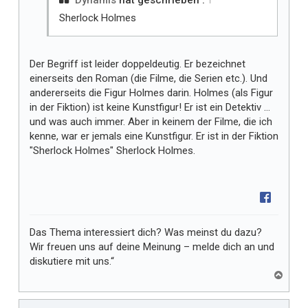
Dynamis
hat geschrieben :
↑
r
Sherlock Holmes
Der Begriff ist leider doppeldeutig. Er bezeichnet
einerseits den Roman (die Filme, die Serien etc.). Und
andererseits die Figur Holmes darin. Holmes (als Figur
in der Fiktion) ist keine Kunstfigur! Er ist ein Detektiv …
und was auch immer. Aber in keinem der Filme, die ich
kenne, war er jemals eine Kunstfigur. Er ist in der Fiktion
"Sherlock Holmes" Sherlock Holmes.
Das Thema interessiert dich? Was meinst du dazu?
Wir freuen uns auf deine Meinung – melde dich an und
diskutiere mit uns.“
N
a
c