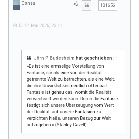
h
Consul
G
Zitat
101656
o
e
b
f
e
n
ä
Di 12. Mai 2026, 23:11
l
l
t
m
i
Jörn P Budesheim
hat geschrieben :
↑
r
»Es ist eine armselige Vorstellung von
Fantasie, sie als eine von der Realität
getrennte Welt zu betrachten, als eine Welt,
die ihre Unwirklichkeit deutlich offenbart.
Fantasie ist genau das, womit die Realität
verwechselt werden kann. Durch die Fantasie
festigt sich unsere Überzeugung vom Wert
der Realität; auf unsere Fantasien zu
verzichten hieße, unseren Bezug zur Welt
aufzugeben.« (Stanley Cavell)