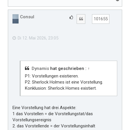
a
c
h
Consul
G
Zitat
101655
o
e
b
f
e
n
ä
Di 12. Mai 2026, 23:05
l
l
t
m
i
Dynamis
hat geschrieben :
↑
r
P1: Vorstellungen existieren.
P2: Sherlock Holmes ist eine Vorstellung.
Konklusion: Sherlock Homes existiert.
Eine Vorstellung hat drei Aspekte:
1 das Vorstellen = die Vorstellungstat/das
Vorstellungsereignis
2. das Vorstellende = der Vorstellungsinhalt