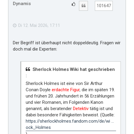
h
Dynamis
G
Zitat
101647
o
e
b
f
e
n
ä
Di 12. Mai 2026, 17:11
l
l
Der Begriff ist überhaupt nicht doppeldeutig. Fragen wir
t
doch mal die Experten:
m
i
r
Sherlock Holmes Wiki hat geschrieben
:
Sherlock Holmes ist eine von Sir Arthur
Conan Doyle
erdachte Figur
, die im späten 19.
und frühen 20. Jahrhundert in 56 Erzählungen
und vier Romanen, im Folgenden Kanon
genannt, als beratender
Detektiv
tätig ist und
dabei besondere Fähigkeiten beweist. (Quelle:
https://sherlockholmes.fandom.com/de/wi ...
ock_Holmes
)