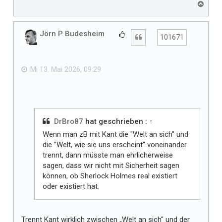
N
a
c
h
Jörn P Budesheim
G
Zitat
101671
o
e
b
f
e
n
ä
Mi 13. Mai 2026, 09:29
l
l
t
m
i
DrBro87
hat geschrieben :
↑
r
Wenn man zB mit Kant die "Welt an sich" und
die "Welt, wie sie uns erscheint" voneinander
trennt, dann müsste man ehrlicherweise
sagen, dass wir nicht mit Sicherheit sagen
können, ob Sherlock Holmes real existiert
oder existiert hat.
Trennt Kant wirklich zwischen „Welt an sich" und der