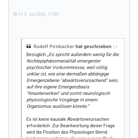
b
f
e
n
ä
Fr 3. Jul 2026, 17:00
l
l
t
m
i
Rudolf Pirnbacher
hat geschrieben :
↑
r
Bezüglich
„Es spricht außerdem wenig für die
Nichtepiphänomenalität emergenter
psychischer Vorkommnisse, weil völlig
unklar ist, wie eine dermaßen abhängige
Emergenzebene "abwärtsverursachend" sein,
auf ihre eigene Emergenzbasis
"hinunterwirken" und somit neurologisch-
physiologische Vorgänge in einem
Organismus auslösen könnte.“
Es ist keine kausale Abwärtsverursachen
erforderlich. Zur Beantwortung dieser Frage
wird die Position des Physiologen Bernd