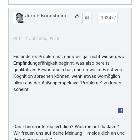
a
c
h
Jörn P Budesheim
G
Zitat
103477
o
e
b
f
e
n
ä
Fr 3. Jul 2026, 09:18
l
l
Ein anderes Problem ist, dass wir gar nicht wissen, wo
t
Empfindungsfähigkeit beginnt, was also bereits
m
qualitatives Bewusstsein hat, und ob wir im Ernst von
i
Kognition sprechen können, wenn etwas womöglich
r
allein aus der Außenperspektive "Probleme" zu lösen
scheint.
Das Thema interessiert dich? Was meinst du dazu?
Wir freuen uns auf deine Meinung – melde dich an und
diskutiere mit uns.“