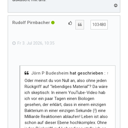
N
a
c
h
Rudolf Pirnbacher
G
Zitat
103480
o
e
b
f
e
n
ä
Fr 3. Jul 2026, 10:35
l
l
t
m
i
Jörn P Budesheim
hat geschrieben :
↑
r
Oder meinst du von Null an, also ohne jeden
Rückgriff auf "lebendiges Material"? Da wäre
ich skeptisch: In einem YouTube-Video hab
ich vor ein paar Tagen einen Biologen
gesehen, der erklärt, dass in einem einzigen
Bakterium in einer einzigen Sekunde (!) eine
Milliarde Reaktionen ablaufen! Leben ist also
schon auf dieser Ebene hochkomplex. Ohne