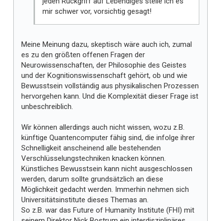
jeden Rückgriff auf Lebendiges stelle ich es
mir schwer vor, vorsichtig gesagt!
Meine Meinung dazu, skeptisch wäre auch ich, zumal
es zu den größten offenen Fragen der
Neurowissenschaften, der Philosophie des Geistes
und der Kognitionswissenschaft gehört, ob und wie
Bewusstsein vollständig aus physikalischen Prozessen
hervorgehen kann. Und die Komplexität dieser Frage ist
unbeschreiblich.
Wir können allerdings auch nicht wissen, wozu z.B.
künftige Quantencomputer fähig sind, die infolge ihrer
Schnelligkeit anscheinend alle bestehenden
Verschlüsselungstechniken knacken können.
Künstliches Bewusstsein kann nicht ausgeschlossen
werden, darum sollte grundsätzlich an diese
Möglichkeit gedacht werden. Immerhin nehmen sich
Universitätsinstitute dieses Themas an.
So z.B. war das Future of Humanity Institute (FHI) mit
seinem Direktor Nick Bostrum ein interdisziplinäres