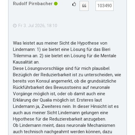
h
Rudolf Pirnbacher
G
Zitat
103490
o
e
b
f
e
n
ä
Fr 3. Jul 2026, 18:10
l
l
Was leistet aus meiner Sicht die Hypothese von
t
Lindemann: 1) sie bietet eine Lösung für das Bieri
m
Trilemma an. 2) sie bietet ein Lösung für die Mentale
i
Kausalität an.
r
Diese Lösungsvorschläge sind für mich plausibel.
Bezüglich der Reduzierbarkeit ist zu unterscheiden, wie
bereits von Konsul angemerkt, ob die grundsätzliche
Rückführbarkeit des Bewusstseins auf neuronale
Vorgänge möglich ist, oder ob damit auch eine
Erklärung der Qualia möglich ist. Ersteres laut
Lindemann ja, Zweiteres nein. In dieser Hinsicht ist es
auch aus meiner Sicht Lindemann gelungen eine
Hypothese für die Reduzierebarkeit anzugeben.
Ob Lindemann meint, dass neuronale Mechanismen
auch technisch nachgeahmt werden können, dazu