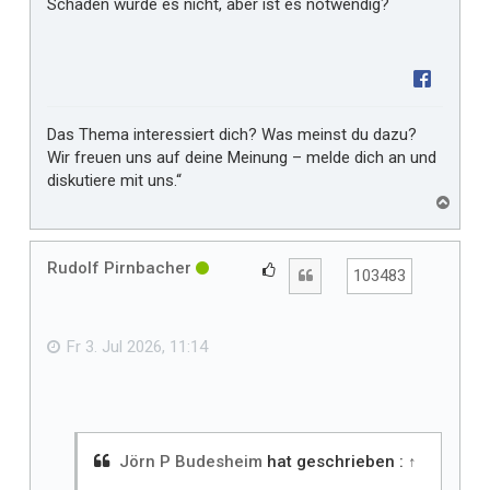
Schaden würde es nicht, aber ist es notwendig?
Das Thema interessiert dich? Was meinst du dazu?
Wir freuen uns auf deine Meinung – melde dich an und
diskutiere mit uns.“
N
a
c
h
Rudolf Pirnbacher
G
Zitat
103483
o
e
b
f
e
n
ä
Fr 3. Jul 2026, 11:14
l
l
t
m
i
Jörn P Budesheim
hat geschrieben :
↑
r