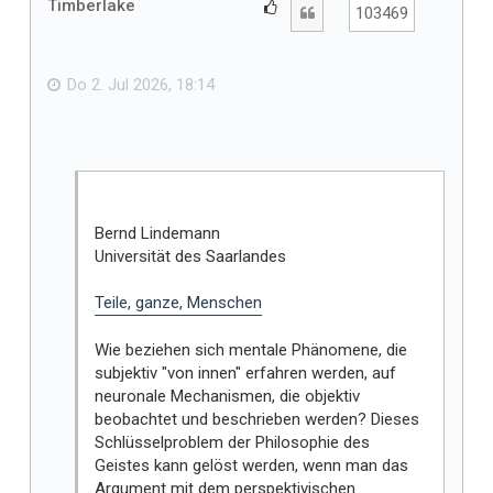
Timberlake
G
Zitat
103469
o
e
b
f
e
n
ä
Do 2. Jul 2026, 18:14
l
l
t
m
i
r
Bernd Lindemann
Universität des Saarlandes
Teile, ganze, Menschen
Wie beziehen sich mentale Phänomene, die
subjektiv "von innen" erfahren werden, auf
neuronale Mechanismen, die objektiv
beobachtet und beschrieben werden? Dieses
Schlüsselproblem der Philosophie des
Geistes kann gelöst werden, wenn man das
Argument mit dem perspektivischen