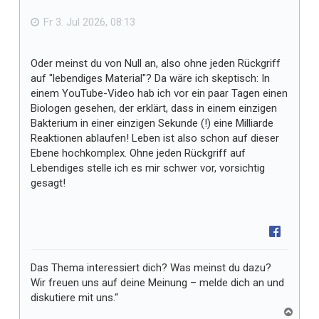
f
e
n
ä
Fr 3. Jul 2026, 08:13
l
l
Oder meinst du von Null an, also ohne jeden Rückgriff
t
auf "lebendiges Material"? Da wäre ich skeptisch: In
m
einem YouTube-Video hab ich vor ein paar Tagen einen
i
Biologen gesehen, der erklärt, dass in einem einzigen
r
Bakterium in einer einzigen Sekunde (!) eine Milliarde
Reaktionen ablaufen! Leben ist also schon auf dieser
Ebene hochkomplex. Ohne jeden Rückgriff auf
Lebendiges stelle ich es mir schwer vor, vorsichtig
gesagt!
Das Thema interessiert dich? Was meinst du dazu?
Wir freuen uns auf deine Meinung – melde dich an und
diskutiere mit uns.“
N