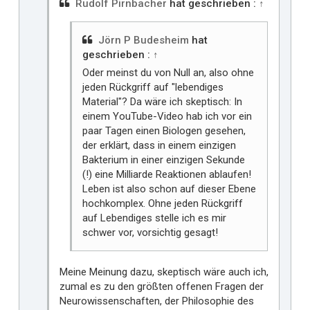
i
Rudolf Pirnbacher
hat geschrieben :
↑
r
Jörn P Budesheim
hat
geschrieben :
↑
Oder meinst du von Null an, also ohne
jeden Rückgriff auf "lebendiges
Material"? Da wäre ich skeptisch: In
einem YouTube-Video hab ich vor ein
paar Tagen einen Biologen gesehen,
der erklärt, dass in einem einzigen
Bakterium in einer einzigen Sekunde
(!) eine Milliarde Reaktionen ablaufen!
Leben ist also schon auf dieser Ebene
hochkomplex. Ohne jeden Rückgriff
auf Lebendiges stelle ich es mir
schwer vor, vorsichtig gesagt!
Meine Meinung dazu, skeptisch wäre auch ich,
zumal es zu den größten offenen Fragen der
Neurowissenschaften, der Philosophie des