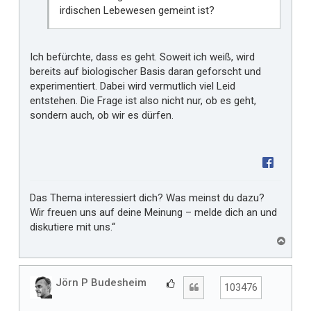
irdischen Lebewesen gemeint ist?
Ich befürchte, dass es geht. Soweit ich weiß, wird
bereits auf biologischer Basis daran geforscht und
experimentiert. Dabei wird vermutlich viel Leid
entstehen. Die Frage ist also nicht nur, ob es geht,
sondern auch, ob wir es dürfen.
Das Thema interessiert dich? Was meinst du dazu?
Wir freuen uns auf deine Meinung – melde dich an und
diskutiere mit uns.“
N
a
c
h
Jörn P Budesheim
G
Zitat
103476
o
e
b