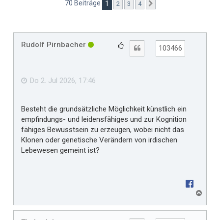
70 Beiträge
1
2
3
4
Nächste
Rudolf Pirnbacher
G
Zitat
103466
e
f
ä
Do 2. Jul 2026, 17:46
l
l
Besteht die grundsätzliche Möglichkeit künstlich ein
t
empfindungs- und leidensfähiges und zur Kognition
m
fähiges Bewusstsein zu erzeugen, wobei nicht das
i
Klonen oder genetische Verändern von irdischen
r
Lebewesen gemeint ist?
N
a
c
h