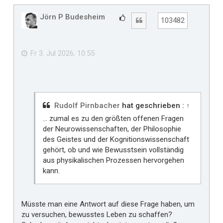
c
h
Jörn P Budesheim
G
Zitat
103482
o
e
b
f
e
n
ä
Fr 3. Jul 2026, 10:55
l
l
t
m
i
Rudolf Pirnbacher
hat geschrieben :
↑
r
... zumal es zu den größten offenen Fragen
der Neurowissenschaften, der Philosophie
des Geistes und der Kognitionswissenschaft
gehört, ob und wie Bewusstsein vollständig
aus physikalischen Prozessen hervorgehen
kann.
Müsste man eine Antwort auf diese Frage haben, um
zu versuchen, bewusstes Leben zu schaffen?