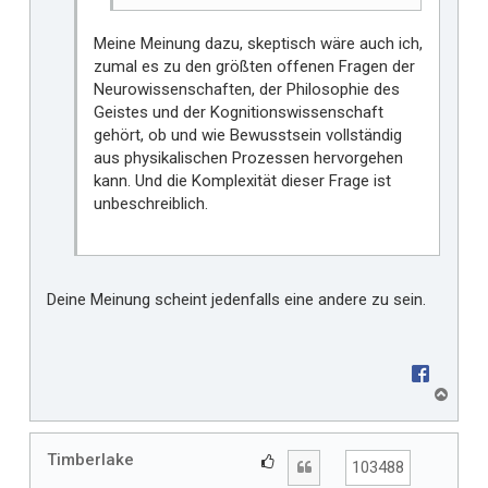
Meine Meinung dazu, skeptisch wäre auch ich,
zumal es zu den größten offenen Fragen der
Neurowissenschaften, der Philosophie des
Geistes und der Kognitionswissenschaft
gehört, ob und wie Bewusstsein vollständig
aus physikalischen Prozessen hervorgehen
kann. Und die Komplexität dieser Frage ist
unbeschreiblich.
Deine Meinung scheint jedenfalls eine andere zu sein.
N
a
c
h
Timberlake
G
Zitat
103488
o
e