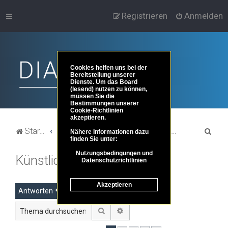
Registrieren
Anmelden
Cookies helfen uns bei der
Bereitstellung unserer
Dienste. Um das Board
(lesend) nutzen zu können,
müssen Sie die
Bestimmungen unserer
Cookie-Richtlinien
akzeptieren.
S
Startseite
Portal
Foren-Übersicht
Themenbereiche der Philosophie
Bewusstsein
Nähere Informationen dazu
finden Sie unter:
u
Nutzungsbedingungen und
Künstliches Bewusstsein
c
Datenschutzrichtlinien
h
Akzeptieren
e
Antworten
Suche
Erweiterte Suche