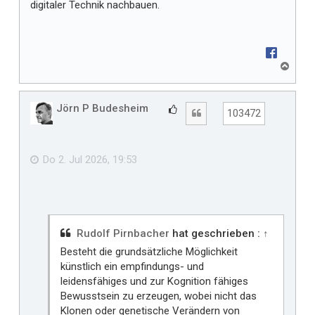
digitaler Technik nachbauen.
N
a
c
h
Jörn P Budesheim
G
Zitat
103472
o
e
b
f
e
n
ä
Do 2. Jul 2026, 19:53
l
l
t
m
i
Rudolf Pirnbacher
hat geschrieben :
↑
r
Besteht die grundsätzliche Möglichkeit
künstlich ein empfindungs- und
leidensfähiges und zur Kognition fähiges
Bewusstsein zu erzeugen, wobei nicht das
Klonen oder genetische Verändern von