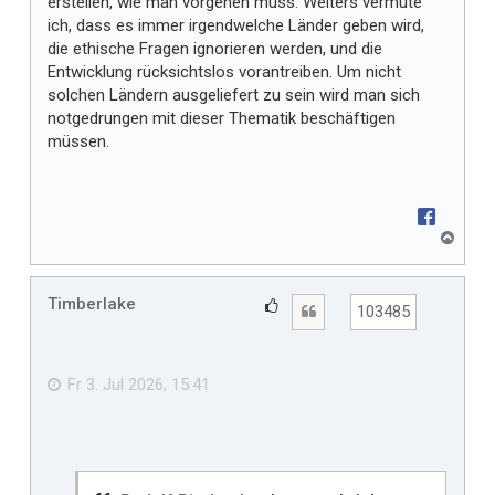
erstellen, wie man vorgehen muss. Weiters vermute
ich, dass es immer irgendwelche Länder geben wird,
die ethische Fragen ignorieren werden, und die
Entwicklung rücksichtslos vorantreiben. Um nicht
solchen Ländern ausgeliefert zu sein wird man sich
notgedrungen mit dieser Thematik beschäftigen
müssen.
N
a
c
h
Timberlake
G
Zitat
103485
o
e
b
f
e
n
ä
Fr 3. Jul 2026, 15:41
l
l
t
m