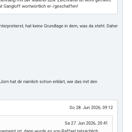
nhang mit der Malerei bzw. Zeichnerei
ist wohl gemeint:
hat Gangloff wortwörtlich er-/geschaffen!
nterpretierst, hat keine Grundlage in dem, was da steht. Daher
Jörn hat dir nämlich schon erklärt, wie das mit den
So 28. Jun 2026, 09:12
Sa 27. Jun 2026, 20:41
gemeint ist, dann wurde es von Raffael tatsächlich