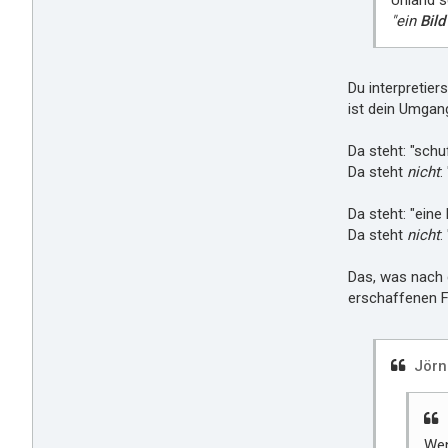
Uhland s
"ein
Bild
Du interpretier
ist dein Umgang
Da steht: "schu
Da steht
nicht
:
Da steht: "ein
Da steht
nicht
:
Das, was nach d
erschaffenen Fi
Jörn
Wen