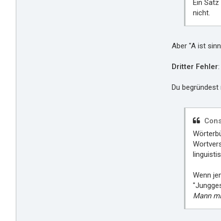
Ein Satz 
nicht.
Aber "A ist sinn
Dritter Fehler
:
Du begründest 
Cons
Wörterb
Wortvers
linguist
Wenn jem
"Jungges
Mann mi