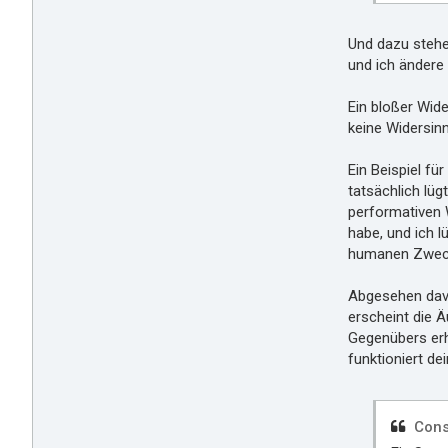
Und dazu stehe
und ich ändere
Ein bloßer Wi
keine Widersinn
Ein Beispiel fü
tatsächlich lüg
performativen 
habe, und ich l
humanen Zwec
Abgesehen dav
erscheint die Ä
Gegenübers erha
funktioniert de
Cons