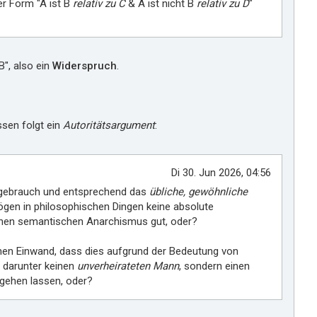
der Form "A ist B
relativ zu C
& A ist nicht B
relativ zu D
"
 B", also ein
Widerspruch
.
sen folgt ein
Autoritätsargument
:
Di 30. Jun 2026, 04:56
ebrauch und entsprechend das
übliche, gewöhnliche
ögen in philosophischen Dingen keine absolute
einen semantischen Anarchismus gut, oder?
inen Einwand, dass dies aufgrund der Bedeutung von
e darunter keinen
unverheirateten Mann
, sondern einen
hgehen lassen, oder?