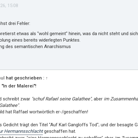
26, 15:08
st drei Fehler:
pretierst etwas als "wohl gemeint" hinein, was da nicht steht und sic
lung eines bereits widerlegten Punktes.
ng des semantischen Anarchismus
ul
hat geschrieben :
↑
 "In der Malerei"!
d schreibt zwar
"schuf Rafael seine Galathee"
, aber
im Zusammenhan
Galathee"
.
ild hat Raffael wortwörtlich er-/geschaffen!
s Gedicht trägt den Titel "Auf Karl Gangloffs Tod"; und der besagte G
zur Hermannsschlacht
geschaffen hat.