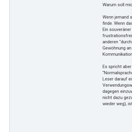
Warum soll mic
Wenn jemand sag
finde. Wenn das
Ein souveräner
frustrationsfre
anderen "durch
Gewöhnung an d
Kommunikation 
Es spricht abe
"Normalsprache
Leser darauf e
Verwendungswei
dagegen einzuwe
nicht dazu gezw
wieder weg), i