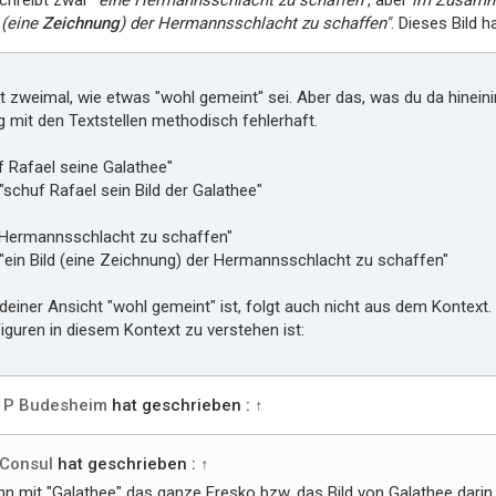
chreibt zwar
"eine Hermannsschlacht zu schaffen"
, aber
im Zusamme
(eine
Zeichnung
) der Hermannsschlacht zu schaffen"
. Dieses Bild 
st zweimal, wie etwas "wohl gemeint" sei. Aber das, was du da hineini
 mit den Textstellen methodisch fehlerhaft.
f Rafael seine Galathee"
 "schuf Rafael sein Bild der Galathee"
e Hermannsschlacht zu schaffen"
 "ein Bild (eine Zeichnung) der Hermannsschlacht zu schaffen"
einer Ansicht "wohl gemeint" ist, folgt auch nicht aus dem Kontext. 
guren in diesem Kontext zu verstehen ist:
 P Budesheim
hat geschrieben :
↑
Consul
hat geschrieben :
↑
n mit "Galathee" das ganze Fresko bzw. das Bild von Galathee darin 