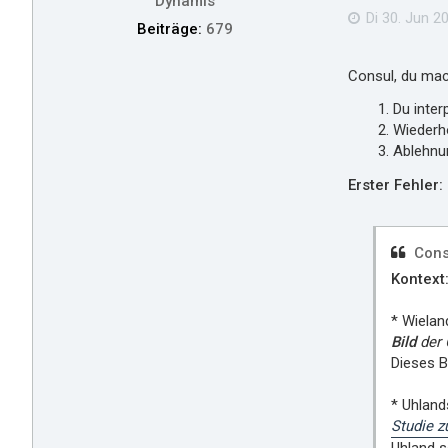
Dynamis
Di 30. Jun 20
Beiträge:
679
Consul, du mach
Du inter
Wiederho
Ablehnu
Erster Fehler:
Cons
Kontext:
* Wielan
Bild
der 
Dieses B
* Uhland
Studie 