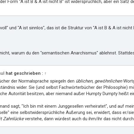
der Form "A ist B & A ist nicht B" ist widersprüchlich, aber ein Satz 
voll" und "A ist sinnlos", das ist die Struktur von "A ist B & A ist nicht
nicht, warum du den "semantischen Anarchismus" ablehnst. Stattdes
ul
hat geschrieben :
↑
ücher der Normalsprache spiegeln den
üblichen, gewöhnlichen
Wortg
tändnis wider. Sie (und selbst Fachwörterbücher der Philosophie) m
ische Autorität besitzen, aber niemand außer Humpty Dumpty heißt 
and sagt, "Ich bin mit einem Junggesellen verheiratet", und auf me
elle" eine selbstwidersprüchliche Äußerung sei, erwidert, dass er/si
t Zahnlücke
verstehe, dann würdest auch du ihm/ihr das nicht durc