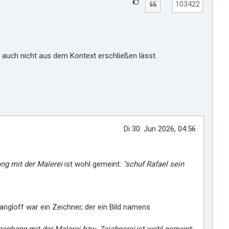
G
Zitat
103422
e
f
ä
l
h auch nicht aus dem Kontext erschließen lässt.
l
t
m
i
r
Di 30. Jun 2026, 04:56
g mit der Malerei
ist wohl gemeint:
"schuf Rafael sein
angloff war ein Zeichner, der ein Bild namens