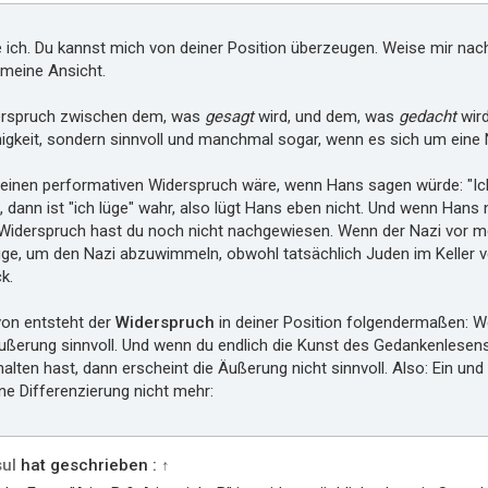
 ich. Du kannst mich von deiner Position überzeugen. Weise mir nac
 meine Ansicht.
derspruch zwischen dem, was
gesagt
wird, und dem, was
gedacht
wird
igkeit, sondern sinnvoll und manchmal sogar, wenn es sich um eine N
r einen performativen Widerspruch wäre, wenn Hans sagen würde: "Ich
t, dann ist "ich lüge" wahr, also lügt Hans eben nicht. Und wenn Hans n
Widerspruch hast du noch nicht nachgewiesen. Wenn der Nazi vor mei
üge, um den Nazi abzuwimmeln, obwohl tatsächlich Juden im Keller ve
k.
on entsteht der
Widerspruch
in deiner Position folgendermaßen: W
ußerung sinnvoll. Und wenn du endlich die Kunst des Gedankenlesens 
lten hast, dann erscheint die Äußerung nicht sinnvoll. Also: Ein und 
ine Differenzierung nicht mehr:
ul
hat geschrieben :
↑