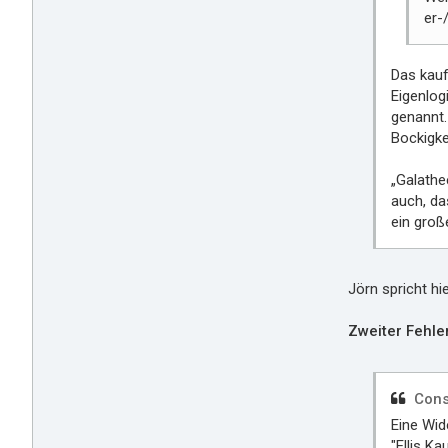
er-
Das kauf
Eigenlog
genannt.
Bockigke
„Galathe
auch, da
ein groß
Jörn spricht hi
Zweiter Fehler
Cons
Eine Wid
"Ellis Ka