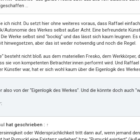
/geschaffen ...
e ich nicht. Du setzt hier ohne weiteres voraus, dass Raffael einfach
ik/Autonomie des Werkes selbst außer Acht. Eine befreundete Künstle
 Die Werke selbst sind "bockig" und das lässt sich kaum leugnen. Es 
it hinwegsetzen, aber das ist weder notwendig und noch die Regel.
e“ besteht nicht bloß aus dem materiellen Fresko, dem Werkkörper, d
ss sie von kompetenten Betrachter:innen performt wird. Und Raffael 
er Künstler war, hat er sich wohl kaum über die Eigenlogik des Werk
er also von der "Eigenlogik des Werkes". Und die könnte doch auch "w
:
ul
hat geschrieben :
↑
ersinnigkeit oder Widersprüchlichkeit tritt dann auf, wenn jemand de
ut hat Pumuckl eine Existenz verliehen" bzw. "Pumuckl existiert" (äuße