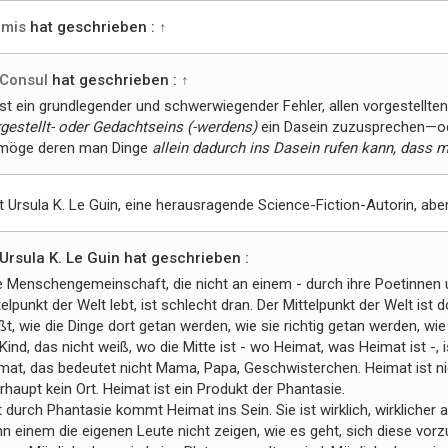
mis
hat geschrieben :
↑
Consul
hat geschrieben :
↑
ist ein grundlegender und schwerwiegender Fehler, allen vorgestellt
gestellt- oder Gedachtseins (-werdens)
ein Dasein zuzusprechen—ode
möge deren man Dinge
allein dadurch ins Dasein rufen kann, dass m
t Ursula K. Le Guin, eine herausragende Science-Fiction-Autorin, abe
Ursula K. Le Guin hat geschrieben :
e Menschengemeinschaft, die nicht an einem - durch ihre Poetinnen 
telpunkt der Welt lebt, ist schlecht dran. Der Mittelpunkt der Welt ist 
ßt, wie die Dinge dort getan werden, wie sie richtig getan werden, wie
 Kind, das nicht weiß, wo die Mitte ist - wo Heimat, was Heimat ist -, 
mat, das bedeutet nicht Mama, Papa, Geschwisterchen. Heimat ist nic
rhaupt kein Ort. Heimat ist ein Produkt der Phantasie.
t durch Phantasie kommt Heimat ins Sein. Sie ist wirklich, wirklicher 
n einem die eigenen Leute nicht zeigen, wie es geht, sich diese vorz