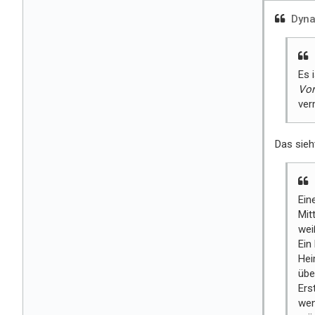
Dyna
Es 
Vor
ver
Das sieh
Ein
Mit
wei
Ein
Hei
übe
Ers
wen