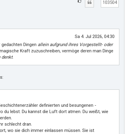
G
Zitat
103504
e
f
ä
l
l
Sa 4. Jul 2026, 04:30
t
er gedachten Dingen
allein aufgrund ihres Vorgestellt- oder
m
 magische Kraft zuzuschreiben, vermöge deren man Dinge
i
e denkt
.
r
s:
Geschichtenerzähler definierten und besungenen -
 wo du lebst. Du kannst die Luft dort atmen. Du weißt, wie
werden.
hr schlecht dran.
rt, wo sie dich immer einlassen müssen. Sie ist