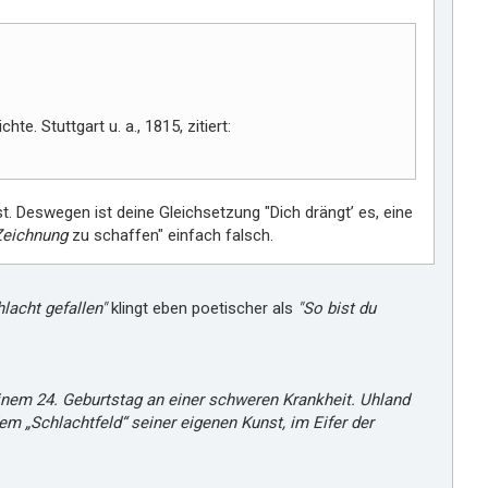
m
i
r
te. Stuttgart u. a., 1815, zitiert:
t. Deswegen ist deine Gleichsetzung "Dich drängt’ es, eine
Zeichnung
zu schaffen" einfach falsch.
lacht gefallen"
klingt eben poetischer als
"So bist du
einem 24. Geburtstag an einer schweren Krankheit. Uhland
m „Schlachtfeld“ seiner eigenen Kunst, im Eifer der