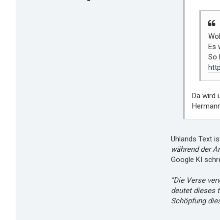
Woh
Es 
So 
htt
Da wird 
Hermanns
Uhlands Text is
während der Ar
Google KI schre
"Die Verse ver
deutet dieses 
Schöpfung dies