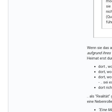
mög
sie
nic
(Qu
füh
Wenn sie das an
aufgrund ihres
Heimat erst dur
dort , wo
dort, wo
dort, wo
- .. sei 
dort ric
.. als "Realitä
eine Nebenrol
"Eine Me