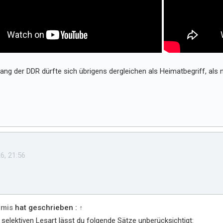
ng der DDR dürfte sich übrigens dergleichen als Heimatbegriff, als nu
6, 21:56
mis
hat geschrieben :
↑
r selektiven Lesart lässt du folgende Sätze unberücksichtigt: