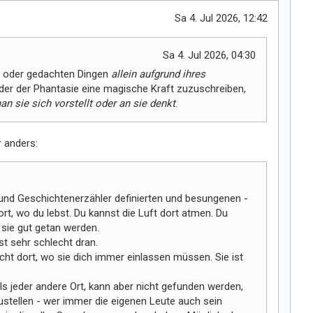
l
Sa 4. Jul 2026, 12:42
t
m
Sa 4. Jul 2026, 04:30
i
r
en oder gedachten Dingen
allein aufgrund ihres
r der Phantasie eine magische Kraft zuzuschreiben,
an sie sich vorstellt oder an sie denkt
.
r anders:
und Geschichtenerzähler definierten und besungenen -
dort, wo du lebst. Du kannst die Luft dort atmen. Du
 sie gut getan werden.
ist sehr schlecht dran.
ht dort, wo sie dich immer einlassen müssen. Sie ist
als jeder andere Ort, kann aber nicht gefunden werden,
ustellen - wer immer die eigenen Leute auch sein