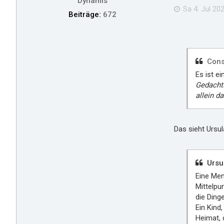
Dynamis
Sa 4. Jul 202
Beiträge:
672
Cons
Es ist e
Gedachts
allein d
Das sieht Ursul
Ursul
Eine Men
Mittelpun
die Ding
Ein Kind,
Heimat, 