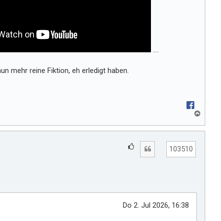
....
n mehr reine Fiktion, eh erledigt haben.
N
a
c
h
G
Zitat
o
103510
e
b
e
f
n
ä
l
l
Do 2. Jul 2026, 16:38
t