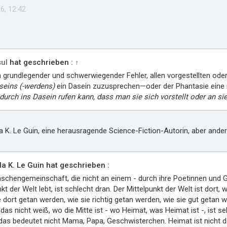
6, 12:42
ul
hat geschrieben :
↑
in grundlegender und schwerwiegender Fehler, allen vorgestellten od
eins (-werdens)
ein Dasein zuzusprechen—oder der Phantasie eine
adurch ins Dasein rufen kann, dass man sie sich vorstellt oder an si
a K. Le Guin, eine herausragende Science-Fiction-Autorin, aber ander
a K. Le Guin hat geschrieben :
schengemeinschaft, die nicht an einem - durch ihre Poetinnen und 
kt der Welt lebt, ist schlecht dran. Der Mittelpunkt der Welt ist dort,
e dort getan werden, wie sie richtig getan werden, wie sie gut getan 
 das nicht weiß, wo die Mitte ist - wo Heimat, was Heimat ist -, ist se
das bedeutet nicht Mama, Papa, Geschwisterchen. Heimat ist nicht do