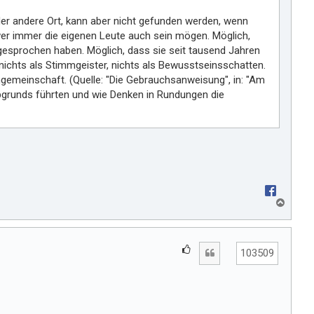
jeder andere Ort, kann aber nicht gefunden werden, wenn
 wer immer die eigenen Leute auch sein mögen. Möglich,
 gesprochen haben. Möglich, dass sie seit tausend Jahren
, nichts als Stimmgeister, nichts als Bewusstseinsschatten.
emeinschaft. (Quelle: "Die Gebrauchsanweisung", in: "Am
bgrunds führten und wie Denken in Rundungen die
N
a
c
h
G
Zitat
o
103509
e
b
e
f
n
ä
l