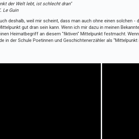
nkt der Welt lebt, ist schlecht dran"
. Le Guin
uch deshalb, weil mir scheint, dass man auch ohne einen solchen - 
ittelpunkt gut dran sein kann. Wenn ich mir dazu in meinen Bekannte
einen Heimatbegriff an diesem "fiktiven" Mittelpunkt festmacht. Wen
in der Schule Poetinnen und Geschichtenerzähler als "Mittelpunkt i