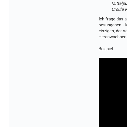
Mittelpu
Ursula K
Ich frage das a
besungenen - M
einzigen, der s
Heranwachsende 
Beispiel