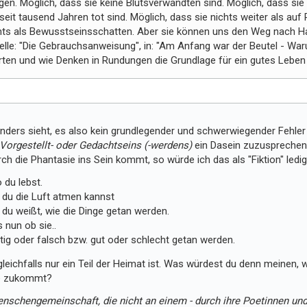
en. Möglich, dass sie keine Blutsverwandten sind. Möglich, dass sie
 seit tausend Jahren tot sind. Möglich, dass sie nichts weiter als auf
hts als Bewusstseinsschatten. Aber sie können uns den Weg nach H
elle: "Die Gebrauchsanweisung", in: "Am Anfang war der Beutel - Wa
rten und wie Denken in Rundungen die Grundlage für ein gutes Leben 
ders sieht, es also kein grundlegender und schwerwiegender Fehler i
 Vorgestellt- oder Gedachtseins (-werdens)
ein Dasein zuzusprechen
ch die Phantasie ins Sein kommt, so würde ich das als "Fiktion" ledigl
 du lebst.
 du die Luft atmen kannst
 du weißt, wie die Dinge getan werden.
es nun ob sie..
htig oder falsch bzw. gut oder schlecht getan werden.
t" gleichfalls nur ein Teil der Heimat ist. Was würdest du denn meinen
le zukommt?
nschengemeinschaft, die nicht an einem - durch ihre Poetinnen und