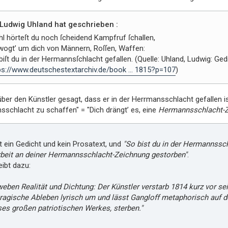
Ludwig Uhland hat geschrieben :
l hörteſt du noch ſcheidend Kampfruf ſchallen,
wogt’ um dich von Männern, Roſſen, Waffen:
biſt du in der Hermannsſchlacht gefallen. (Quelle: Uhland, Ludwig: Gedich
ps://www.deutschestextarchiv.de/book ... 1815?p=107
)
über den Künstler gesagt, dass er in der Herrmansschlacht gefallen is
schlacht zu schaffen" = "Dich drängt’ es, eine
Hermannsschlacht-
t ein Gedicht und kein Prosatext, und
"So bist du in der Hermannssch
beit an deiner Hermannsschlacht-Zeichnung gestorben"
.
ibt dazu:
weben Realität und Dichtung: Der Künstler verstarb 1814 kurz vor s
tragische Ableben lyrisch um und lässt Gangloff metaphorisch auf de
es großen patriotischen Werkes, sterben."