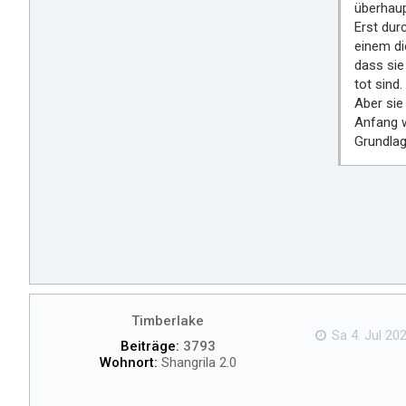
überhaup
Erst dur
einem di
dass sie
tot sind
Aber sie
Anfang w
Grundlag
Timberlake
Sa 4. Jul 202
Beiträge:
3793
Wohnort:
Shangrila 2.0