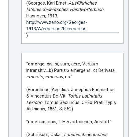
(Georges, Karl Ernst.
Ausführliches
lateinisch-deutsches Handwörterbuch
.
Hannover, 1913:
http://www.zeno.org/Georges-
1913/A/emersus?hl=emersus
)
"
emergo
, gis, si, sum, gere, Verbum
intransitiv.…b) Partizip emergens…c) Derivata,
emersio
,
emersus
, us."
(Forcellinus, Aegidius, Josephus Furlanettus,
& Vincentius De-Vit.
Totius Latinitatis
Lexicon
. Tomus Secundus: C–Ex. Prati: Typis
Aldinianis, 1861. S. 852)
"
emersio
, onis, f. Hervortauchen, Austritt."
(Schlickum, Oskar.
Lateinisch-deutsches