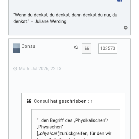
"Wenn du denkst, du denkst, dann denkst du nur, du
denkst." – Juliane Werding
N
a
c
h
Consul
G
Zitat
103570
o
e
b
f
e
n
ä
Mo 6. Jul 2026, 22:13
l
l
t
m
i
Consul
hat geschrieben :
↑
r
"…den Begriff des „Physikalischen“/
„Physischen“
[
„physical“
]zurückgreifen, für den wir