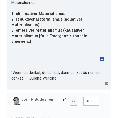
Materialismus:
1. eliminativer Materialismus
2. reduktiver Materialismus (äquativer
Materialismus)
3. emersiver Materialismus (kausativer
Materialismus [falls Emergenz = kausale
Emergenz])
"Wenn du denkst, du denkst, dann denkst du nur, du
denkst." – Juliane Werding
N
a
c
h
Jörn P Budesheim
G
Zitat
103633
o
e
b
f
e
n
ä