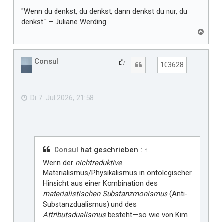
"Wenn du denkst, du denkst, dann denkst du nur, du
denkst." – Juliane Werding
N
a
c
h
Consul
G
Zitat
103628
o
e
b
f
e
n
ä
Di 7. Jul 2026, 21:58
l
l
t
m
i
Consul
hat geschrieben :
↑
r
Wenn der
nichtreduktive
Materialismus/Physikalismus in ontologischer
Hinsicht aus einer Kombination des
materialistischen Substanzmonismus
(Anti-
Substanzdualismus) und des
Attributsdualismus
besteht—so wie von Kim