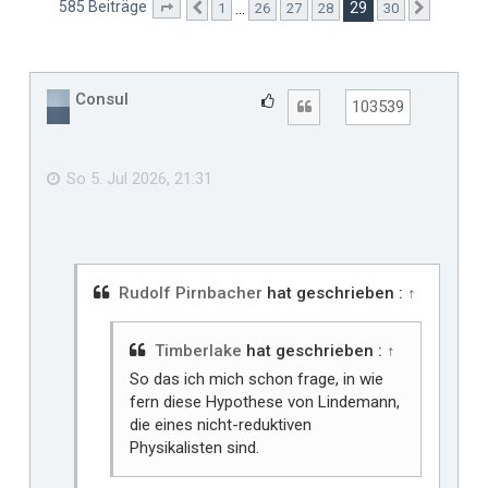
585 Beiträge
29
…
1
26
27
28
30
Seite
29
Vorherige
von
30
Nächste
Consul
G
Zitat
103539
e
f
ä
So 5. Jul 2026, 21:31
l
l
t
m
i
Rudolf Pirnbacher
hat geschrieben :
↑
r
Timberlake
hat geschrieben :
↑
So das ich mich schon frage, in wie
fern diese Hypothese von Lindemann,
die eines nicht-reduktiven
Physikalisten sind.