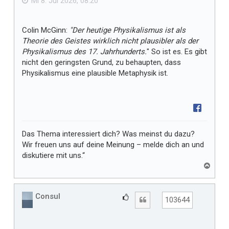
Mi 8. Jul 2026, 08:20
l
l
Colin McGinn:
"Der heutige Physikalismus ist als
t
Theorie des Geistes wirklich nicht plausibler als der
m
Physikalismus des 17. Jahrhunderts.
" So ist es. Es gibt
i
nicht den geringsten Grund, zu behaupten, dass
r
Physikalismus eine plausible Metaphysik ist.
Das Thema interessiert dich? Was meinst du dazu?
Wir freuen uns auf deine Meinung – melde dich an und
diskutiere mit uns.“
N
a
c
h
Consul
G
Zitat
103644
o
e
b
f
e