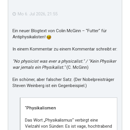
b
f
e
n
ä
Mo 6. Jul 2026, 21:55
l
l
Ein neuer Blogtext von Colin McGinn – "Futter" für
t
Antiphysikalisten!
m
i
In einem Kommentar zu einem Kommentar schreibt er:
r
"No physicist was ever a physicalist." / "Kein Physiker
war jemals ein Physikalist."
(C. McGinn)
Ein schöner, aber falscher Satz. (Der Nobelpreisträger
Steven Weinberg ist ein Gegenbeispiel.)
"
Physikalismen
Das Wort „Physikalismus“ verbirgt eine
Vielzahl von Sünden: Es ist vage, hochtrabend