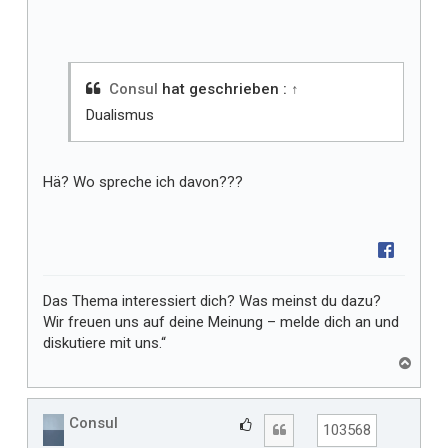
l
l
t
m
i
Consul
hat geschrieben :
↑
r
Dualismus
Hä? Wo spreche ich davon???
Das Thema interessiert dich? Was meinst du dazu?
Wir freuen uns auf deine Meinung – melde dich an und
diskutiere mit uns.“
N
a
c
h
Consul
G
Zitat
103568
o
e