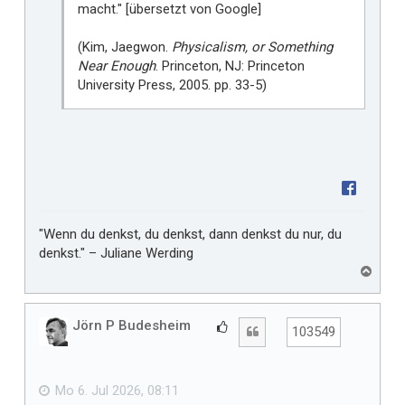
macht." [übersetzt von Google]
(Kim, Jaegwon.
Physicalism, or Something
Near Enough
. Princeton, NJ: Princeton
University Press, 2005. pp. 33-5)
"Wenn du denkst, du denkst, dann denkst du nur, du
denkst." – Juliane Werding
N
a
c
h
Jörn P Budesheim
G
Zitat
103549
o
e
b
f
e
n
ä
Mo 6. Jul 2026, 08:11