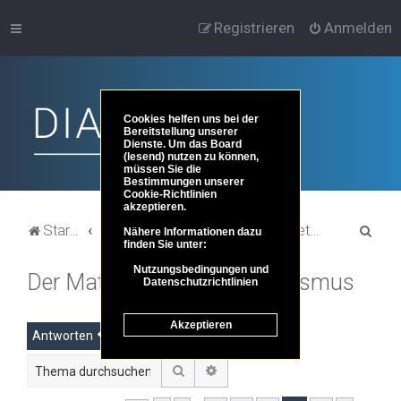
Registrieren
Anmelden
Cookies helfen uns bei der
Bereitstellung unserer
Dienste. Um das Board
(lesend) nutzen zu können,
müssen Sie die
Bestimmungen unserer
Cookie-Richtlinien
akzeptieren.
S
Startseite
Portal
Foren-Übersicht
Themenbereiche der Philosophie
Metaphysik und Ontologie
Nähere Informationen dazu
finden Sie unter:
u
Nutzungsbedingungen und
Der Materialismus/Physikalismus
c
Datenschutzrichtlinien
h
Akzeptieren
e
Antworten
Suche
Erweiterte Suche