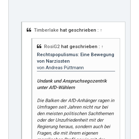
l
l
t
m
i
Timberlake
hat geschrieben :
↑
r
RosiG2
hat geschrieben :
↑
Rechtspopulismus: Eine Bewegung
von Narzissten
von Andreas Püttmann
Undank und Anspruchsegozentrik
unter AfD-Wählern
Die Balken der AfD-Anhänger ragen in
Umfragen seit Jahren nicht nur bei
den meisten politischen Sachthemen
oder der Unzufriedenheit mit der
Regierung heraus, sondern auch bei
Fragen, die mit ihrem eigenen