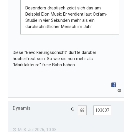
Besonders drastisch zeigt sich das am
Beispiel Elon Musk: Er verdient laut Oxfam-
Studie in vier Sekunden mehr als ein
durchschnittlicher Mensch im Jahr.
Diese "Bevölkerungsschicht" dürfte darüber
hocherfreut sein. So wie sie nun mehr als
"Marktakteure" freie Bahn haben.
N
a
c
h
Dynamis
G
Zitat
103637
o
e
b
f
e
n
ä
Mi 8. Jul 2026, 10:38