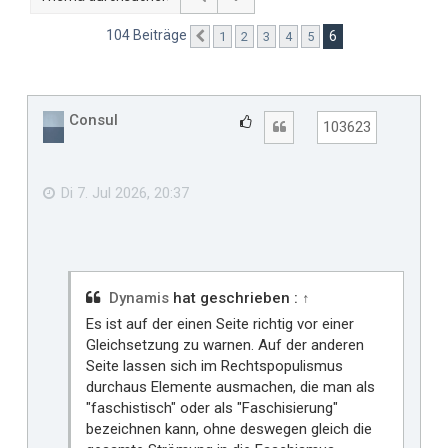
104 Beiträge
6
1
2
3
4
5
Vorherige
Consul
G
Zitat
103623
e
f
ä
Di 7. Jul 2026, 20:37
l
l
t
m
i
Dynamis
hat geschrieben :
↑
r
Es ist auf der einen Seite richtig vor einer
Gleichsetzung zu warnen. Auf der anderen
Seite lassen sich im Rechtspopulismus
durchaus Elemente ausmachen, die man als
"faschistisch" oder als "Faschisierung"
bezeichnen kann, ohne deswegen gleich die