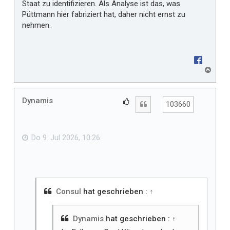
Staat zu identifizieren. Als Analyse ist das, was
Püttmann hier fabriziert hat, daher nicht ernst zu
nehmen.
N
a
c
h
Dynamis
G
Zitat
103660
o
e
b
f
e
n
ä
Do 9. Jul 2026, 10:26
l
l
t
m
i
Consul
hat geschrieben :
↑
r
Dynamis
hat geschrieben :
↑