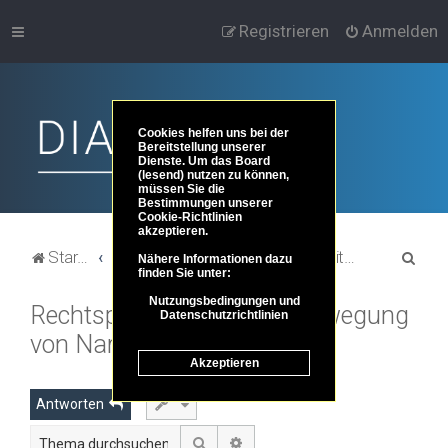
Registrieren
Anmelden
Cookies helfen uns bei der
Bereitstellung unserer
Dienste. Um das Board
(lesend) nutzen zu können,
müssen Sie die
Bestimmungen unserer
Cookie-Richtlinien
akzeptieren.
S
Startseite
Portal
Foren-Übersicht
Dies und das ...
Zeitgeschehen und Zeitgeschichte
Nähere Informationen dazu
finden Sie unter:
u
Nutzungsbedingungen und
Rechtspopulismus: Eine Bewegung
c
Datenschutzrichtlinien
von Narzissten
h
Akzeptieren
e
Antworten
Suche
Erweiterte Suche