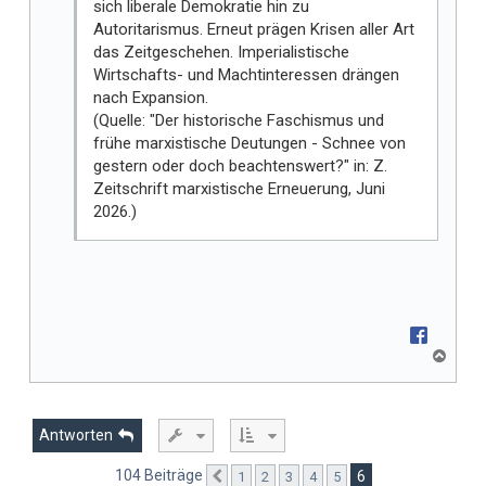
sich liberale Demokratie hin zu
Autoritarismus. Erneut prägen Krisen aller Art
das Zeitgeschehen. Imperialistische
Wirtschafts- und Machtinteressen drängen
nach Expansion.
(Quelle: "Der historische Faschismus und
frühe marxistische Deutungen - Schnee von
gestern oder doch beachtenswert?" in: Z.
Zeitschrift marxistische Erneuerung, Juni
2026.)
N
a
c
h
o
Antworten
b
e
104 Beiträge
6
1
2
3
4
5
Vorherige