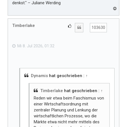
denkst." – Juliane Werding
N
a
c
h
Timberlake
G
Zitat
103630
o
e
b
f
e
n
ä
Mi 8. Jul 2026, 01:32
l
l
t
m
i
Dynamis
hat geschrieben :
↑
r
Timberlake
hat geschrieben :
↑
Reden wir etwa beim Faschismus von
einer Wirtschaftsordnung mit
zentraler Planung und Lenkung der
wirtschaftlichen Prozesse, wo die
Märkte etwa nicht mehr mittels des