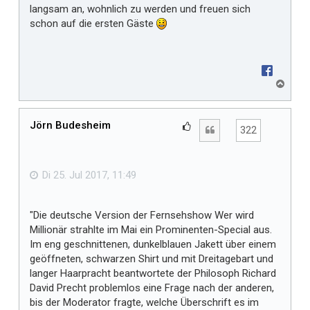
langsam an, wohnlich zu werden und freuen sich
r
schon auf die ersten Gäste
N
a
c
h
Jörn Budesheim
G
Zitat
322
o
e
b
f
e
n
ä
Di 25. Jul 2017, 11:49
l
l
"Die deutsche Version der Fernsehshow Wer wird
t
Millionär strahlte im Mai ein Prominenten-Special aus.
m
Im eng geschnittenen, dunkelblauen Jakett über einem
i
geöffneten, schwarzen Shirt und mit Dreitagebart und
r
langer Haarpracht beantwortete der Philosoph Richard
David Precht problemlos eine Frage nach der anderen,
bis der Moderator fragte, welche Überschrift es im