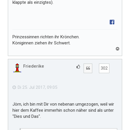
klappte als einzigtes).
Prinzessinnen richten ihr Krönchen.
Königinnen ziehen ihr Schwert.
N
a
c
h
Friederike
G
Zitat
302
o
e
b
f
e
n
ä
Di 25. Jul 2017, 09:05
l
l
Jörn, ich bin mit Dir von nebenan umgezogen, weil wir
t
hier dem Kaffee immerhin schon näher sind als unter
m
"Dies und Das".
i
r