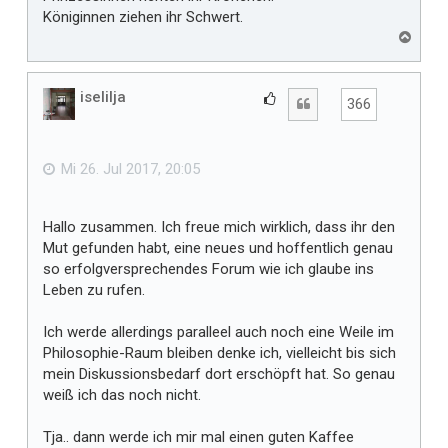
Königinnen ziehen ihr Schwert.
N
a
c
h
iselilja
G
Zitat
366
o
e
b
f
e
n
ä
Mi 26. Jul 2017, 20:05
l
l
Hallo zusammen. Ich freue mich wirklich, dass ihr den
t
Mut gefunden habt, eine neues und hoffentlich genau
m
so erfolgversprechendes Forum wie ich glaube ins
i
Leben zu rufen.
r
Ich werde allerdings paralleel auch noch eine Weile im
Philosophie-Raum bleiben denke ich, vielleicht bis sich
mein Diskussionsbedarf dort erschöpft hat. So genau
weiß ich das noch nicht.
Tja.. dann werde ich mir mal einen guten Kaffee