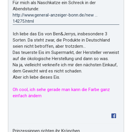
Für mich als Naschkatze ein Schreck in der
i
Abendstunde:
r
http://www.general-anzeiger-bonn.de/new ...
14275.html
Ich liebe das Eis von Ben&Jerrys, insbesondere 3
Sorten. Da steht zwar, die Produkte in Deutschland
seien nicht betroffen, aber trotzdem...
Das teuerste Eis im Supermarkt, der Hersteller verweist
auf die ökologische Herstellung und dann so was.
Na ja, vielleicht verkneife ich mir den nächsten Einkauf,
dem Gewicht wird es nicht schaden.
Aber ich liebe dieses Eis.
Oh cool, ich sehe gerade man kann die Farbe ganz
einfach ändern
Prinzessinnen richten ihr Krönchen.