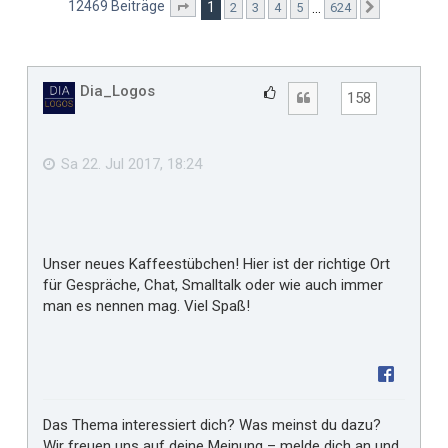
12469 Beiträge
1
…
2
3
4
5
624
Seite
1
von
624
Nächste
Dia_Logos
G
Zitat
158
e
f
ä
Sa 22. Jul 2017, 18:24
l
l
t
m
Unser neues Kaffeestübchen! Hier ist der richtige Ort
i
für Gespräche, Chat, Smalltalk oder wie auch immer
r
man es nennen mag. Viel Spaß!
Das Thema interessiert dich? Was meinst du dazu?
Wir freuen uns auf deine Meinung – melde dich an und