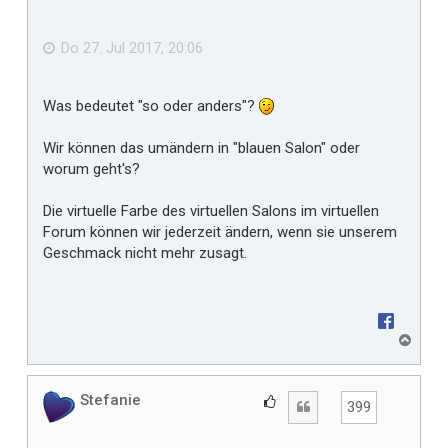
b
f
e
n
ä
Do 27. Jul 2017, 20:06
l
l
Was bedeutet "so oder anders"?
t
m
Wir können das umändern in "blauen Salon" oder
i
worum geht's?
r
Die virtuelle Farbe des virtuellen Salons im virtuellen
Forum können wir jederzeit ändern, wenn sie unserem
Geschmack nicht mehr zusagt.
N
a
c
h
Stefanie
G
Zitat
399
o
e
b
f
e