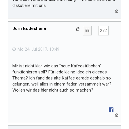
diskutiere mit uns.
N
a
c
h
Jörn Budesheim
G
Zitat
272
o
e
b
f
e
n
ä
Mo 24. Jul 2017, 13:49
l
l
Mir ist nicht klar, wie das "neue Kafeestübchen"
t
funktionieren soll? Für jede kleine Idee ein eigenes
m
Thema? Ich fand das alte Kaffee gerade deshalb so
i
gelungen, weil alles in einem faden versammelt war?
r
Wollen wir das hier nicht auch so machen?
N
a
c