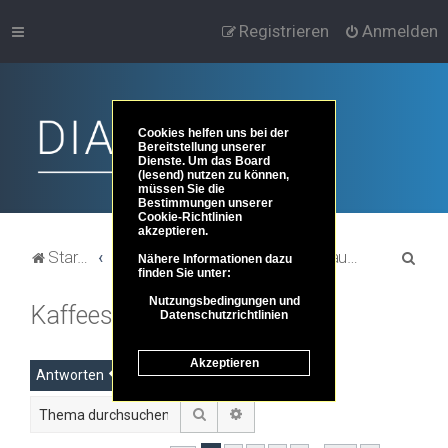
Registrieren
Anmelden
Cookies helfen uns bei der
Bereitstellung unserer
Dienste. Um das Board
(lesend) nutzen zu können,
müssen Sie die
Bestimmungen unserer
Cookie-Richtlinien
akzeptieren.
S
Startseite
Portal
Foren-Übersicht
Dies und das ...
Plauderei, Smalltalk und mehr ...
Nähere Informationen dazu
finden Sie unter:
u
Nutzungsbedingungen und
Kaffeestübchen
c
Datenschutzrichtlinien
h
Akzeptieren
e
Antworten
Suche
Erweiterte Suche