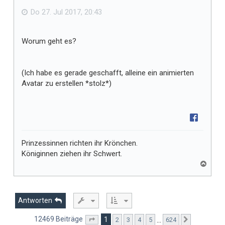
n
ä
Do 27. Jul 2017, 20:43
l
l
Worum geht es?
t
m
i
(Ich habe es gerade geschafft, alleine ein animierten
r
Avatar zu erstellen *stolz*)
Prinzessinnen richten ihr Krönchen.
Königinnen ziehen ihr Schwert.
N
a
c
h
o
Antworten
b
e
12469 Beiträge
1
…
2
3
4
5
624
Seite
1
von
624
Nächste