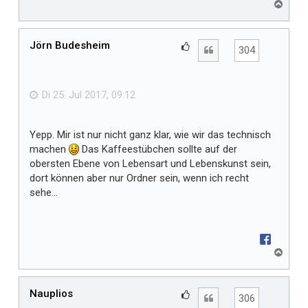
N
a
c
h
Jörn Budesheim
G
Zitat
304
o
e
b
f
e
n
ä
Di 25. Jul 2017, 09:12
l
l
Yepp. Mir ist nur nicht ganz klar, wie wir das technisch
t
machen
Das Kaffeestübchen sollte auf der
m
obersten Ebene von Lebensart und Lebenskunst sein,
i
dort können aber nur Ordner sein, wenn ich recht
r
sehe...
N
a
c
h
Nauplios
G
Zitat
306
o