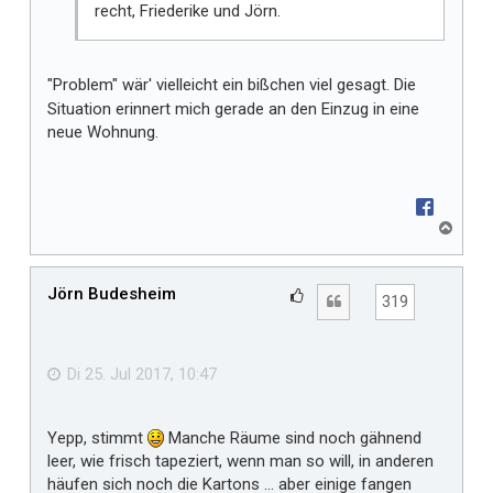
recht, Friederike und Jörn.
"Problem" wär' vielleicht ein bißchen viel gesagt.
Die
Situation erinnert mich gerade an den Einzug in eine
neue Wohnung.
N
a
c
h
Jörn Budesheim
G
Zitat
319
o
e
b
f
e
n
ä
Di 25. Jul 2017, 10:47
l
l
Yepp, stimmt
Manche Räume sind noch gähnend
t
leer, wie frisch tapeziert, wenn man so will, in anderen
m
häufen sich noch die Kartons ... aber einige fangen
i