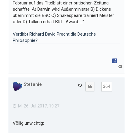
Februar auf das Titelblatt einer britischen Zeitung
schaffte: A) Darwin wird Außenminister B) Dickens
übernimmt die BBC C) Shakespeare trainiert Meister
oder D) Tolkien erhält BRIT Award. ..."
Verdirbt Richard David Precht die Deutsche
Philosophie?
N
a
c
h
Stefanie
G
Zitat
364
o
e
b
f
e
n
ä
Mi 26. Jul 2017, 19:27
l
l
Völlig unwichtig:
t
m