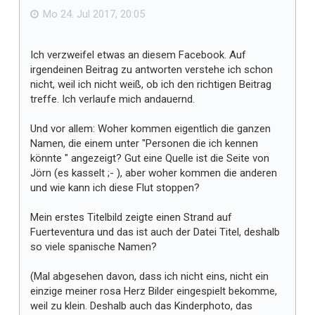
n
ä
Mo 24. Jul 2017, 20:05
l
l
Ich verzweifel etwas an diesem Facebook. Auf
t
irgendeinen Beitrag zu antworten verstehe ich schon
m
nicht, weil ich nicht weiß, ob ich den richtigen Beitrag
i
treffe. Ich verlaufe mich andauernd.
r
Und vor allem: Woher kommen eigentlich die ganzen
Namen, die einem unter "Personen die ich kennen
könnte " angezeigt? Gut eine Quelle ist die Seite von
Jörn (es kasselt ;- ), aber woher kommen die anderen
und wie kann ich diese Flut stoppen?
Mein erstes Titelbild zeigte einen Strand auf
Fuerteventura und das ist auch der Datei Titel, deshalb
so viele spanische Namen?
(Mal abgesehen davon, dass ich nicht eins, nicht ein
einzige meiner rosa Herz Bilder eingespielt bekomme,
weil zu klein. Deshalb auch das Kinderphoto, das