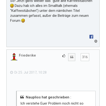
So! Jetzt gibts wieder das "gute alte Kaffeestübchen"
t
Dazu hab ich alles im Smalltalk (ehemals
m
"Kaffeestübchen") unter dem nämlichen Titel
i
zusammen gefasst, außer die Beiträge zum neuen
r
Forum
N
a
c
h
Friederike
G
Zitat
316
o
e
b
f
e
n
ä
Di 25. Jul 2017, 10:28
l
l
t
m
i
Nauplios hat geschrieben :
r
Ich verstehe Euer Problem noch nicht so