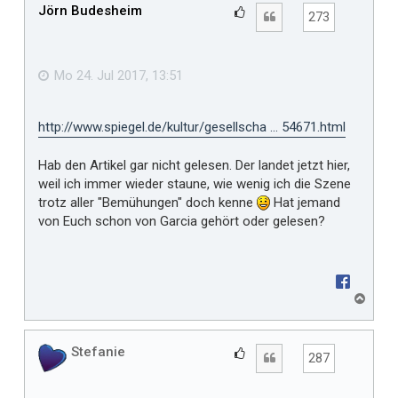
h
Jörn Budesheim
G
Zitat
273
o
e
b
f
e
n
ä
Mo 24. Jul 2017, 13:51
l
l
http://www.spiegel.de/kultur/gesellscha ... 54671.html
t
m
Hab den Artikel gar nicht gelesen. Der landet jetzt hier,
i
weil ich immer wieder staune, wie wenig ich die Szene
r
trotz aller "Bemühungen" doch kenne
Hat jemand
von Euch schon von Garcia gehört oder gelesen?
N
a
c
h
Stefanie
G
Zitat
287
o
e
b
f
e