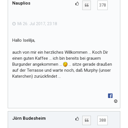
h
Nauplios
G
Zitat
378
o
e
b
f
e
n
ä
Mi 26. Jul 2017, 23:18
l
l
Hallo Iselilja,
t
m
auch von mir ein herzliches Willkommen ... Koch Dir
i
einen guten Kaffee ... ich bin bereits bei grauem
r
Burgunder angekommen ...
... sitze gerade draußen
auf der Terrasse und warte noch, daß Murphy (unser
Katerchen) zurückfindet ...
N
a
c
h
Jörn Budesheim
G
Zitat
388
o
e
b