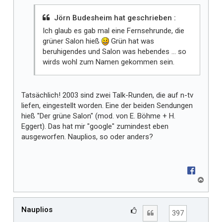
m
i
Jörn Budesheim hat geschrieben :
r
Ich glaub es gab mal eine Fernsehrunde, die
grüner Salon hieß
Grün hat was
beruhigendes und Salon was hebendes ... so
wirds wohl zum Namen gekommen sein.
Tatsächlich! 2003 sind zwei Talk-Runden, die auf n-tv
liefen, eingestellt worden. Eine der beiden Sendungen
hieß "Der grüne Salon" (mod. von E. Böhme + H.
Eggert). Das hat mir "google" zumindest eben
ausgeworfen. Nauplios, so oder anders?
N
a
c
h
Nauplios
G
Zitat
397
o
e