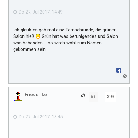
f
e
n
ä
Do 27. Jul 2017, 14:49
l
l
Ich glaub es gab mal eine Fernsehrunde, die grüner
t
Salon hieß
Grün hat was beruhigendes und Salon
m
was hebendes ... so wirds wohl zum Namen
i
gekommen sein.
r
N
a
c
h
Friederike
G
Zitat
393
o
e
b
f
e
n
ä
Do 27. Jul 2017, 18:45
l
l
t