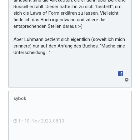
Russell erzählt. Dieser hatte ihn zu sich "bestellt", um
sich die Laws of Form erklären zu lassen. Vielleicht
finde ich das Buch irgendwann und zitiere die
entsprechenden Stellen daraus :-)
Aber Luhmann bezieht sich eigentlich (soweit ich mich
erinnere) nur auf den Anfang des Buches: "Mache eine
Unterscheidung ...".
N
a
c
h
sybok
o
b
e
n
Fr 10. Nov 2023, 08:13