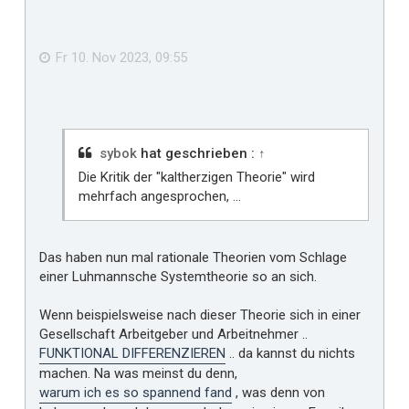
o
b
e
n
Fr 10. Nov 2023, 09:55
sybok
hat geschrieben :
↑
Die Kritik der "kaltherzigen Theorie" wird
mehrfach angesprochen, ...
Das haben nun mal rationale Theorien vom Schlage
einer Luhmannsche Systemtheorie so an sich.
Wenn beispielsweise nach dieser Theorie sich in einer
Gesellschaft Arbeitgeber und Arbeitnehmer ..
FUNKTIONAL DIFFERENZIEREN
.. da kannst du nichts
machen. Na was meinst du denn,
warum ich es so spannend fand
, was denn von