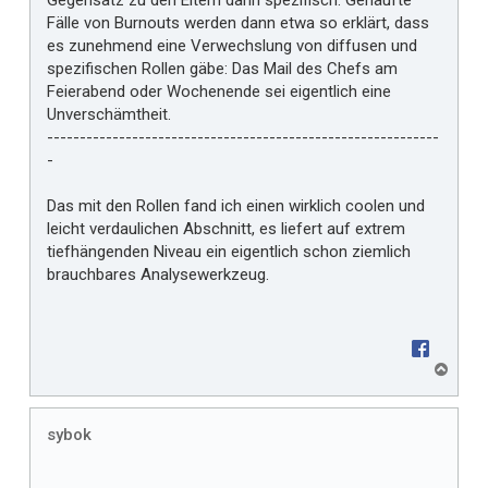
Fälle von Burnouts werden dann etwa so erklärt, dass
es zunehmend eine Verwechslung von diffusen und
spezifischen Rollen gäbe: Das Mail des Chefs am
Feierabend oder Wochenende sei eigentlich eine
Unverschämtheit.
------------------------------------------------------------
-
Das mit den Rollen fand ich einen wirklich coolen und
leicht verdaulichen Abschnitt, es liefert auf extrem
tiefhängenden Niveau ein eigentlich schon ziemlich
brauchbares Analysewerkzeug.
N
a
c
h
sybok
o
b
e