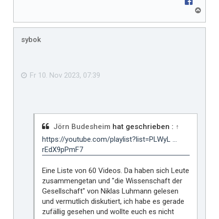
N
a
c
h
sybok
o
b
e
n
Fr 10. Nov 2023, 07:39
Jörn Budesheim
hat geschrieben :
↑
https://youtube.com/playlist?list=PLWyL ...
rEdX9pPmF7
Eine Liste von 60 Videos. Da haben sich Leute
zusammengetan und "die Wissenschaft der
Gesellschaft" von Niklas Luhmann gelesen
und vermutlich diskutiert, ich habe es gerade
zufällig gesehen und wollte euch es nicht