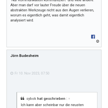
"Nur Kommunikation kommuniziert" und viele andere.
Aber man darf vor lauter Freude über die neuen
abstrakten Werkzeuge nicht aus den Augen verlieren,
worum es eigentlich geht, was damit eigentlich
analysiert wird.
N
a
c
h
Jörn Budesheim
o
b
e
n
Fr 10. Nov 2023, 07:50
sybok
hat geschrieben :
↑
Ich kann aber scheinbar nur die neusten