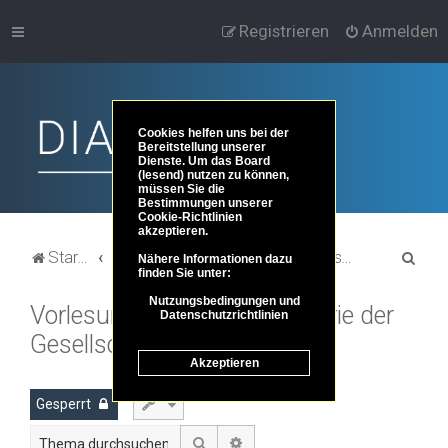
Registrieren
Anmelden
Cookies helfen uns bei der
Bereitstellung unserer
Dienste. Um das Board
(lesend) nutzen zu können,
müssen Sie die
Bestimmungen unserer
Cookie-Richtlinien
akzeptieren.
S
Startseite
Portal
Foren-Übersicht
Philosoph*innen, Lesethreads, Vorträge & Video
Lesethreads
Nähere Informationen dazu
finden Sie unter:
u
Nutzungsbedingungen und
Vorlesung: Luhmann - Theorie der
c
Datenschutzrichtlinien
Gesellschaft
h
Akzeptieren
e
Gesperrt
Suche
Erweiterte Suche