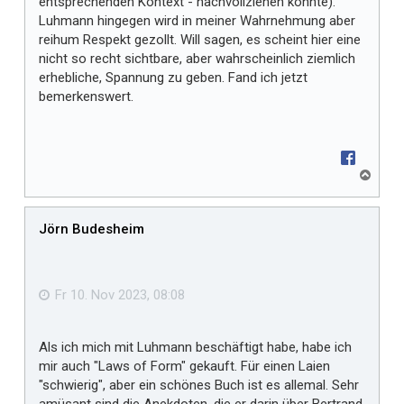
entsprechenden Kontext - nachvollziehen könnte).
Luhmann hingegen wird in meiner Wahrnehmung aber
reihum Respekt gezollt. Will sagen, es scheint hier eine
nicht so recht sichtbare, aber wahrscheinlich ziemlich
erhebliche, Spannung zu geben. Fand ich jetzt
bemerkenswert.
N
a
c
h
Jörn Budesheim
o
b
e
n
Fr 10. Nov 2023, 08:08
Als ich mich mit Luhmann beschäftigt habe, habe ich
mir auch "Laws of Form" gekauft. Für einen Laien
"schwierig", aber ein schönes Buch ist es allemal. Sehr
amüsant sind die Anekdoten, die er darin über Bertrand