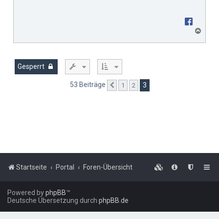
N
a
c
h
o
Gesperrt
b
e
53 Beiträge
3
1
2
Vorherige
n
Startseite
Portal
Foren-Übersicht
Powered by
phpBB
™
Deutsche Übersetzung durch
phpBB.de