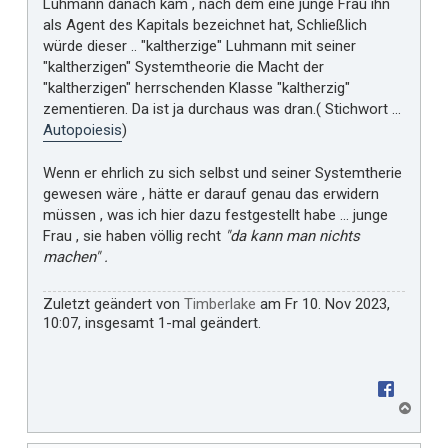
Luhmann danach kam , nach dem eine junge Frau ihn
als Agent des Kapitals bezeichnet hat, Schließlich
würde dieser .. "kaltherzige" Luhmann mit seiner
"kaltherzigen" Systemtheorie die Macht der
"kaltherzigen" herrschenden Klasse "kaltherzig"
zementieren. Da ist ja durchaus was dran.( Stichwort ...
Autopoiesis
)
Wenn er ehrlich zu sich selbst und seiner Systemtherie
gewesen wäre , hätte er darauf genau das erwidern
müssen , was ich hier dazu festgestellt habe ... junge
Frau , sie haben völlig recht
"da kann man nichts
machen" .
Zuletzt geändert von
Timberlake
am Fr 10. Nov 2023,
10:07, insgesamt 1-mal geändert.
N
a
c