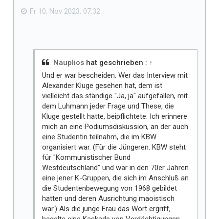
n
Fr 10. Nov 2023, 07:32
Nauplios
hat geschrieben :
↑
Und er war bescheiden. Wer das Interview mit
Alexander Kluge gesehen hat, dem ist
vielleicht das ständige "Ja, ja" aufgefallen, mit
dem Luhmann jeder Frage und These, die
Kluge gestellt hatte, beipflichtete. Ich erinnere
mich an eine Podiumsdiskussion, an der auch
eine Studentin teilnahm, die im KBW
organisiert war. (Für die Jüngeren: KBW steht
für "Kommunistischer Bund
Westdeutschland" und war in den 70er Jahren
eine jener K-Gruppen, die sich im Anschluß an
die Studentenbewegung von 1968 gebildet
hatten und deren Ausrichtung maoistisch
war.) Als die junge Frau das Wort ergriff,