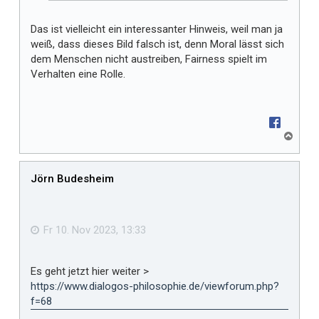
Das ist vielleicht ein interessanter Hinweis, weil man ja
weiß, dass dieses Bild falsch ist, denn Moral lässt sich
dem Menschen nicht austreiben, Fairness spielt im
Verhalten eine Rolle.
N
a
c
h
Jörn Budesheim
o
b
e
n
Fr 10. Nov 2023, 13:33
Es geht jetzt hier weiter >
https://www.dialogos-philosophie.de/viewforum.php?
f=68