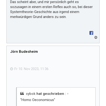
Das scheint aber, und mir persönlich geht es
sozusagen in einem ersten Reflex auch so, bei dieser
Systemtheorie-Geschichte aus irgend einem
merkwürdigen Grund anders zu sein.
N
a
c
h
Jörn Budesheim
o
b
e
n
Fr 10. Nov 2023, 11:36
sybok
hat geschrieben :
↑
"Homo Oeconomicus"