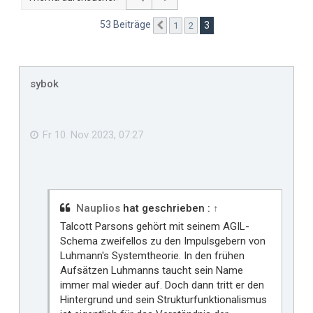
53 Beiträge
3
1
2
Vorherige
sybok
Fr 10. Nov 2023, 07:27
Nauplios
hat geschrieben :
↑
Talcott Parsons gehört mit seinem AGIL-
Schema zweifellos zu den Impulsgebern von
Luhmann's Systemtheorie. In den frühen
Aufsätzen Luhmanns taucht sein Name
immer mal wieder auf. Doch dann tritt er den
Hintergrund und sein Strukturfunktionalismus