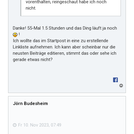
vorenthalten, reingeschaut habe ich noch
nicht.
Danke! 55-Mal 1.5 Stunden und das Ding läuft ja noch
!
Ich wollte das im Startpost in eine zu erstellende
Linkliste aufnehmen. Ich kann aber scheinbar nur die
neusten Beiträge editieren, stimmt das oder sehe ich
gerade etwas nicht?
N
a
c
h
Jörn Budesheim
o
b
e
n
Fr 10. Nov 2023, 07:49