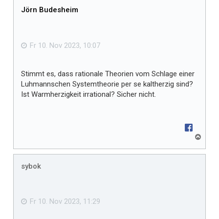
h
Jörn Budesheim
o
b
e
n
Fr 10. Nov 2023, 10:07
Stimmt es, dass rationale Theorien vom Schlage einer
Luhmannschen Systemtheorie per se kaltherzig sind?
Ist Warmherzigkeit irrational? Sicher nicht.
N
a
c
h
sybok
o
b
e
n
Fr 10. Nov 2023, 11:29