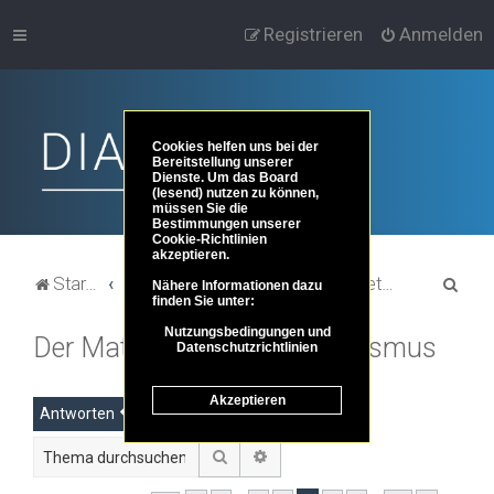
Registrieren
Anmelden
Cookies helfen uns bei der
Bereitstellung unserer
Dienste. Um das Board
(lesend) nutzen zu können,
müssen Sie die
Bestimmungen unserer
Cookie-Richtlinien
akzeptieren.
S
Startseite
Portal
Foren-Übersicht
Themenbereiche der Philosophie
Metaphysik und Ontologie
Nähere Informationen dazu
finden Sie unter:
u
Nutzungsbedingungen und
Der Materialismus/Physikalismus
c
Datenschutzrichtlinien
h
Akzeptieren
e
Antworten
Suche
Erweiterte Suche