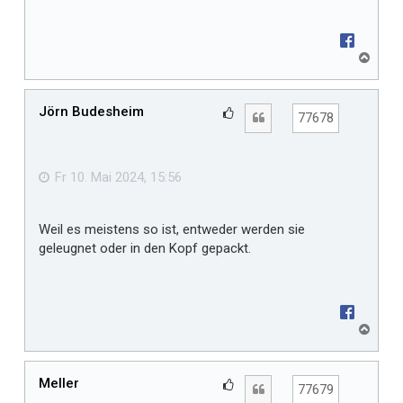
N
a
c
h
Jörn Budesheim
G
Zitat
77678
o
e
b
f
e
n
ä
Fr 10. Mai 2024, 15:56
l
l
Weil es meistens so ist, entweder werden sie
t
geleugnet oder in den Kopf gepackt.
m
i
r
N
a
c
h
Meller
G
Zitat
77679
o