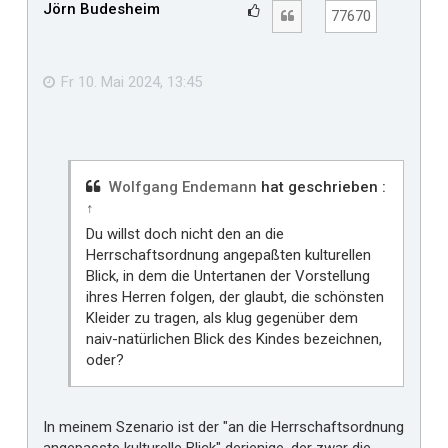
h
Jörn Budesheim
G
Zitat
77670
o
e
b
f
e
n
ä
Fr 10. Mai 2024, 13:45
l
l
t
m
i
Wolfgang Endemann
hat geschrieben :
↑
r
Du willst doch nicht den an die
Herrschaftsordnung angepaßten kulturellen
Blick, in dem die Untertanen der Vorstellung
ihres Herren folgen, der glaubt, die schönsten
Kleider zu tragen, als klug gegenüber dem
naiv-natürlichen Blick des Kindes bezeichnen,
oder?
In meinem Szenario ist der "an die Herrschaftsordnung
angepasste kulturelle Blick" derjenige, der zwar die