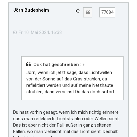
c
h
Jörn Budesheim
G
Zitat
77684
o
e
b
f
e
n
ä
Fr 10. Mai 2024, 16:38
l
l
t
m
i
Quk
hat geschrieben :
↑
r
Jörn, wenn ich jetzt sage, dass Lichtwellen
von der Sonne auf das Gras strahlen, da
reflektiert werden und auf meine Netzhäute
strahlen, dann verneinst Du das doch sofort...
Du hast vorhin gesagt, wenn ich mich richtig erinnere,
dass man reflektierte Lichtstrahlen oder Wellen sieht.
Das ist aber nicht der Fall, außer in ganz seltenen
Fällen, wo man vielleicht mal das Licht sieht. Deshalb