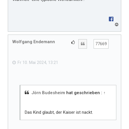
N
a
c
h
Wolfgang Endemann
G
Zitat
77669
o
e
b
f
e
n
ä
Fr 10. Mai 2024, 13:21
l
l
t
m
i
Jörn Budesheim
hat geschrieben :
↑
r
Das Kind glaubt, der Kaiser ist nackt.