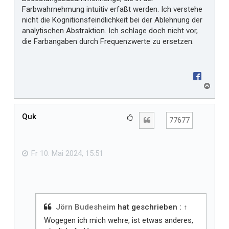
Farbwahrnehmung intuitiv erfaßt werden. Ich verstehe
nicht die Kognitionsfeindlichkeit bei der Ablehnung der
analytischen Abstraktion. Ich schlage doch nicht vor,
die Farbangaben durch Frequenzwerte zu ersetzen.
N
a
c
h
Quk
G
Zitat
77677
o
e
b
f
e
n
ä
Fr 10. Mai 2024, 15:51
l
l
t
m
i
Jörn Budesheim
hat geschrieben :
↑
r
Wogegen ich mich wehre, ist etwas anderes,