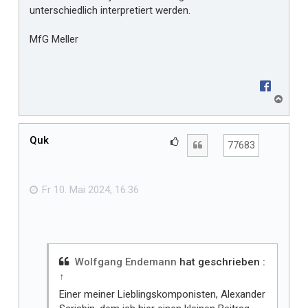
unterschiedlich interpretiert werden.
MfG Meller
N
a
c
h
Quk
G
Zitat
77683
o
e
b
f
e
n
ä
Fr 10. Mai 2024, 16:36
l
l
t
m
i
Wolfgang Endemann
hat geschrieben :
↑
r
Einer meiner Lieblingskomponisten, Alexander