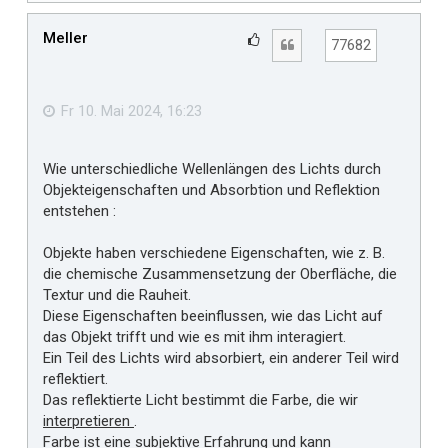
c
h
Meller
G
Zitat
77682
o
e
b
f
e
n
ä
Fr 10. Mai 2024, 16:23
l
l
Wie unterschiedliche Wellenlängen des Lichts durch
t
Objekteigenschaften und Absorbtion und Reflektion
m
entstehen :
i
r
Objekte haben verschiedene Eigenschaften, wie z. B.
die chemische Zusammensetzung der Oberfläche, die
Textur und die Rauheit.
Diese Eigenschaften beeinflussen, wie das Licht auf
das Objekt trifft und wie es mit ihm interagiert.
Ein Teil des Lichts wird absorbiert, ein anderer Teil wird
reflektiert.
Das reflektierte Licht bestimmt die Farbe, die wir
interpretieren
.
Farbe ist eine subjektive Erfahrung und kann