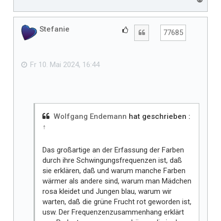
a
c
h
Stefanie
G
Zitat
77685
o
e
b
f
e
n
ä
Fr 10. Mai 2024, 16:44
l
l
t
m
i
Wolfgang Endemann
hat geschrieben :
↑
r
Das großartige an der Erfassung der Farben
durch ihre Schwingungsfrequenzen ist, daß
sie erklären, daß und warum manche Farben
wärmer als andere sind, warum man Mädchen
rosa kleidet und Jungen blau, warum wir
warten, daß die grüne Frucht rot geworden ist,
usw. Der Frequenzenzusammenhang erklärt