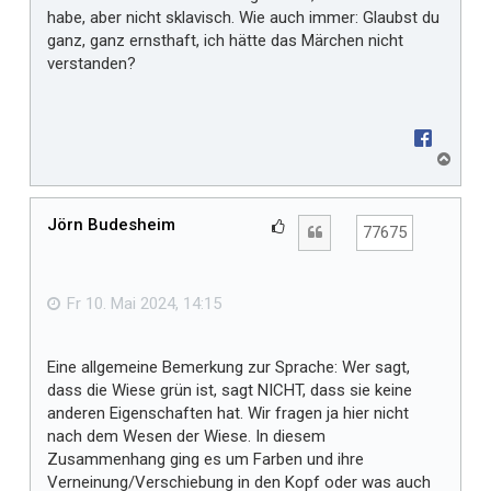
habe, aber nicht sklavisch. Wie auch immer: Glaubst du
ganz, ganz ernsthaft, ich hätte das Märchen nicht
verstanden?
N
a
c
h
Jörn Budesheim
G
Zitat
77675
o
e
b
f
e
n
ä
Fr 10. Mai 2024, 14:15
l
l
Eine allgemeine Bemerkung zur Sprache: Wer sagt,
t
dass die Wiese grün ist, sagt NICHT, dass sie keine
m
anderen Eigenschaften hat. Wir fragen ja hier nicht
i
nach dem Wesen der Wiese. In diesem
r
Zusammenhang ging es um Farben und ihre
Verneinung/Verschiebung in den Kopf oder was auch