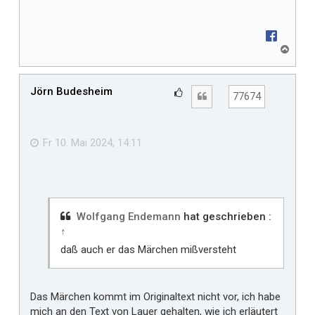
N
a
c
h
Jörn Budesheim
G
Zitat
77674
o
e
b
f
e
n
ä
Fr 10. Mai 2024, 14:11
l
l
t
m
i
Wolfgang Endemann
hat geschrieben :
↑
r
daß auch er das Märchen mißversteht
Das Märchen kommt im Originaltext nicht vor, ich habe
mich an den Text von Lauer gehalten, wie ich erläutert