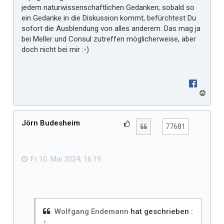
jedem naturwissenschaftlichen Gedanken; sobald so
ein Gedanke in die Diskussion kommt, befürchtest Du
sofort die Ausblendung von alles anderem. Das mag ja
bei Meller und Consul zutreffen möglicherweise, aber
doch nicht bei mir :-)
N
a
c
h
Jörn Budesheim
G
Zitat
77681
o
e
b
f
e
n
ä
Fr 10. Mai 2024, 16:19
l
l
t
m
i
Wolfgang Endemann
hat geschrieben :
↑
r