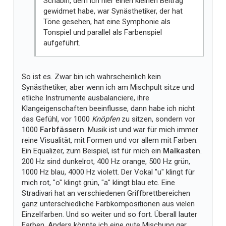
Scriabin, dem ich hier einen kleinen Beitrag
gewidmet habe, war Synästhetiker, der hat
Töne gesehen, hat eine Symphonie als
Tonspiel und parallel als Farbenspiel
aufgeführt.
So ist es. Zwar bin ich wahrscheinlich kein
Synästhetiker, aber wenn ich am Mischpult sitze und
etliche Instrumente ausbalanciere, ihre
Klangeigenschaften beeinflusse, dann habe ich nicht
das Gefühl, vor 1000
Knöpfen
zu sitzen, sondern vor
1000
Farbfässern
. Musik ist und war für mich immer
reine Visualität, mit Formen und vor allem mit Farben.
Ein Equalizer, zum Beispiel, ist für mich ein
Malkasten
.
200 Hz sind dunkelrot, 400 Hz orange, 500 Hz grün,
1000 Hz blau, 4000 Hz violett. Der Vokal "u" klingt für
mich rot, "o" klingt grün, "a" klingt blau etc. Eine
Stradivari hat an verschiedenen Griffbrettbereichen
ganz unterschiedliche Farbkompositionen aus vielen
Einzelfarben. Und so weiter und so fort. Überall lauter
Farben. Anders könnte ich eine gute Mischung gar