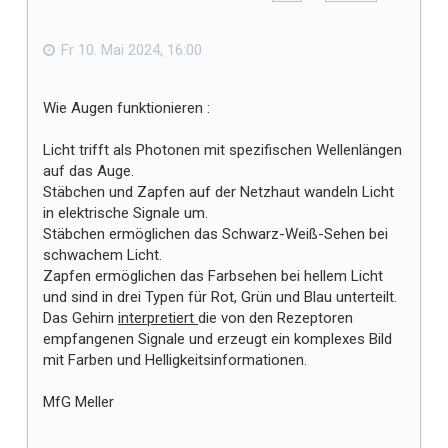
e
b
f
e
n
ä
Fr 10. Mai 2024, 16:00
l
l
Wie Augen funktionieren :
t
m
Licht trifft als Photonen mit spezifischen Wellenlängen
i
auf das Auge.
r
Stäbchen und Zapfen auf der Netzhaut wandeln Licht
in elektrische Signale um.
Stäbchen ermöglichen das Schwarz-Weiß-Sehen bei
schwachem Licht.
Zapfen ermöglichen das Farbsehen bei hellem Licht
und sind in drei Typen für Rot, Grün und Blau unterteilt.
Das Gehirn
interpretiert
die von den Rezeptoren
empfangenen Signale und erzeugt ein komplexes Bild
mit Farben und Helligkeitsinformationen.
MfG Meller