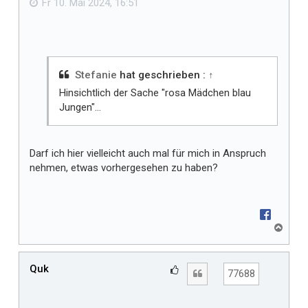
Fr 10. Mai 2024, 16:51
l
l
t
m
i
Stefanie
hat geschrieben :
↑
r
Hinsichtlich der Sache "rosa Mädchen blau
Jungen"...
Darf ich hier vielleicht auch mal für mich in Anspruch
nehmen, etwas vorhergesehen zu haben?
N
a
c
h
Quk
G
Zitat
77688
o
e
b
f
e