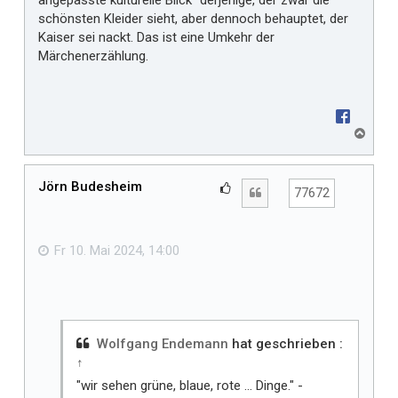
schönsten Kleider sieht, aber dennoch behauptet, der
Kaiser sei nackt. Das ist eine Umkehr der
Märchenerzählung.
N
a
c
h
Jörn Budesheim
G
Zitat
77672
o
e
b
f
e
n
ä
Fr 10. Mai 2024, 14:00
l
l
t
m
i
Wolfgang Endemann
hat geschrieben :
↑
r
"wir sehen grüne, blaue, rote ... Dinge." -