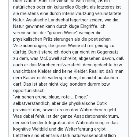
oder Wüste. Aber die Wiese ist weit mehr, zB ein
natürliches oder ein kulturelles Objekt, als letzteres ist
sie meistens eine durch Intensivnutzung verunstaltete
Natur. Asiatische Landschaftsgärtner zeigen, wie die
Natur gewinnen kann durch kluge Eingriffe. Ich
vermisse bei der "grünen Wiese" weniger die
physikalischen Präzisierungen als die poetischen
Verzauberungen, die grüne Wiese ist mir geistig zu
dürftig. Damit stehe ich doch gar nicht im Gegensatz
zu dem, was McDowell schreibt, abgesehen davon, daß
auch er das Märchen mißversteht, denn gedachte bzw
unsichtbare Kleider sind keine Kleider. Real ist, daß man
dem Kaiser nicht widersprechen, ihn nicht auslachen
darf. Das ist aber nicht klug, sondern dumm bzw
opportunistisch.
"wir sehen grüne, blaue, rote ... Dinge." -
selbstverständlich, aber die physikalische Optik
präzisiert das, soweit es um das Wahrnehmen geht.
Was dabei fehlt, ist der ganze Assoziationsreichtum,
der sich bei der Integration der Wahrnahmung in das
kognitive Weltbild und die Welterfahrung ergibt.
Letztere sind ebenfalls stark naturwissenschaftlich