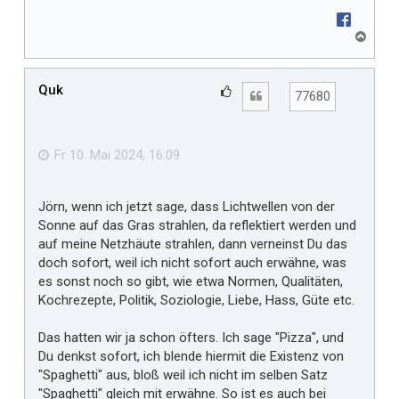
N
a
c
h
Quk
G
Zitat
77680
o
e
b
f
e
n
ä
Fr 10. Mai 2024, 16:09
l
l
Jörn, wenn ich jetzt sage, dass Lichtwellen von der
t
Sonne auf das Gras strahlen, da reflektiert werden und
m
auf meine Netzhäute strahlen, dann verneinst Du das
i
doch sofort, weil ich nicht sofort auch erwähne, was
r
es sonst noch so gibt, wie etwa Normen, Qualitäten,
Kochrezepte, Politik, Soziologie, Liebe, Hass, Güte etc.
Das hatten wir ja schon öfters. Ich sage "Pizza", und
Du denkst sofort, ich blende hiermit die Existenz von
"Spaghetti" aus, bloß weil ich nicht im selben Satz
"Spaghetti" gleich mit erwähne. So ist es auch bei