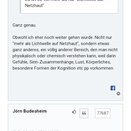
Netzhaut".
Ganz genau.
Obwohl ich eher noch weiter gehen würde. Nicht nur
"mehr als Lichtwelle auf Netzhaut", sondern etwas
ganz anderes, ein völlig anderer Bereich, den man nicht
physikalisch oder chemisch verstehen kann, weil darin
Gefühle, Sinn-Zusammenhänge, Lust, Körperliches,
besondere Formen der Kognition etc pp vorkommen.
N
a
c
h
Jörn Budesheim
G
Zitat
77687
o
e
b
f
e
n
ä