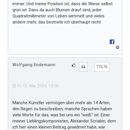
immer. Und meine Position ist, dass die Wiese selbst
grün ist. Dass da auch Blumen drauf sind, jeder
Quadratmillimeter von Leben wimmelt und vieles
andere mehr, das bestreite ich überhaupt nicht.
N
a
c
h
Wolfgang Endemann
G
Zitat
77676
o
e
b
f
e
n
ä
Fr 10. Mai 2024, 15:50
l
l
Manche Künstler vermögen über mehr als 14 Arten,
t
den Regen zu beschreiben, manche Sprachen haben
m
viele Worte für das, was bei uns ein "weiß" ist. Einer
i
meiner Lieblingskomponisten, Alexander Scriabin, dem
r
ich hier einen kleinen Beitrag gewidmet habe, war