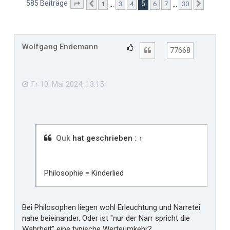
585 Beiträge
5
…
…
1
3
4
6
7
30
Seite
5
Vorherige
von
30
Nächste
Wolfgang Endemann
G
Zitat
77668
e
f
ä
Fr 10. Mai 2024, 13:15
l
l
t
m
i
Quk
hat geschrieben :
↑
r
Philosophie = Kinderlied
Bei Philosophen liegen wohl Erleuchtung und Narretei
nahe beieinander. Oder ist "nur der Narr spricht die
Wahrheit" eine typische Werteumkehr?