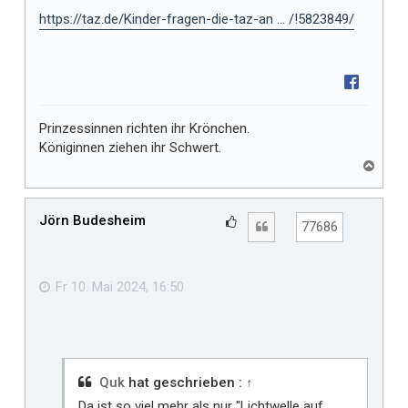
https://taz.de/Kinder-fragen-die-taz-an ... /!5823849/
Prinzessinnen richten ihr Krönchen.
Königinnen ziehen ihr Schwert.
N
a
c
h
Jörn Budesheim
G
Zitat
77686
o
e
b
f
e
n
ä
Fr 10. Mai 2024, 16:50
l
l
t
m
i
Quk
hat geschrieben :
↑
r
Da ist so viel mehr als nur "Lichtwelle auf